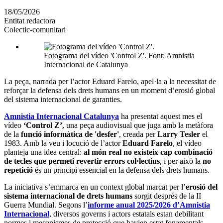
en
18/05/2026
altres
Entitat redactora
xarxes
Colectic-comunitari
socials
Fotograma del vídeo 'Control Z'. Font: Amnistia
Internacional de Catalunya
La peça, narrada per l’actor Eduard Farelo, apel·la a la necessitat de
reforçar la defensa dels drets humans en un moment d’erosió global
del sistema internacional de garanties.
Amnistia Internacional Catalunya
ha presentat aquest mes el
vídeo
‘Control Z’
, una peça audiovisual que juga amb la metàfora
de la
funció informàtica de 'desfer'
, creada per
Larry Tesler
el
1983. Amb la veu i locució de l’actor
Eduard Farelo
, el vídeo
planteja una idea central:
al món real no existeix cap combinació
de tecles que permeti revertir errors col·lectius
, i per això la
no
repetició
és un principi essencial en la defensa dels drets humans.
La iniciativa s’emmarca en un context global marcat per l’
erosió del
sistema internacional de drets humans
sorgit després de la II
Guerra Mundial. Segons l’
informe anual 2025/2026 d’Amnistia
Internacional
, diversos governs i actors estatals estan debilitant
normes i mecanismes de protecció que havien estat fonamentals