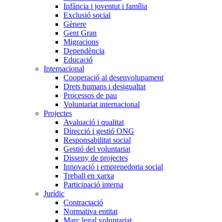
Infància i joventut i família
Exclusió social
Gènere
Gent Gran
Migracions
Dependència
Educació
Internacional
Cooperació al desenvolupament
Drets humans i desigualtat
Processos de pau
Voluntariat internacional
Projectes
Avaluació i qualitat
Direcció i gestió ONG
Responsabilitat social
Gestió del voluntariat
Disseny de projectes
Innovació i emprenedoria social
Treball en xarxa
Participació interna
Jurídic
Contractació
Normativa entitat
Marc legal voluntariat