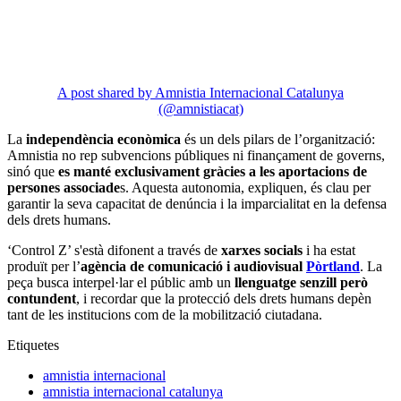
A post shared by Amnistia Internacional Catalunya
(@amnistiacat)
La
independència econòmica
és un dels pilars de l’organització:
Amnistia no rep subvencions públiques ni finançament de governs,
sinó que
es manté exclusivament gràcies a les aportacions de
persones associade
s. Aquesta autonomia, expliquen, és clau per
garantir la seva capacitat de denúncia i la imparcialitat en la defensa
dels drets humans.
‘Control Z’ s'està difonent a través de
xarxes socials
i ha estat
produït per l’
agència de comunicació i audiovisual
Pòrtland
. La
peça busca interpel·lar el públic amb un
llenguatge senzill però
contundent
, i recordar que la protecció dels drets humans depèn
tant de les institucions com de la mobilització ciutadana.
Etiquetes
amnistia internacional
amnistia internacional catalunya