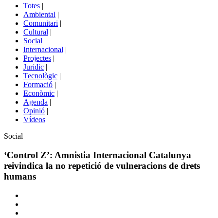
del
Totes
|
menú
Ambiental
|
de
Comunitari
|
portals
Cultural
|
Social
|
Internacional
|
Projectes
|
Jurídic
|
Tecnològic
|
Formació
|
Econòmic
|
Agenda
|
Opinió
|
Vídeos
Àmbit
Social
de
la
‘Control Z’: Amnistia Internacional Catalunya
notícia
reivindica la no repetició de vulneracions de drets
humans
Comparteix
Compartir