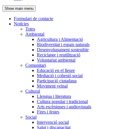
de
Show main menu
l'encapçalament
Formulari de contacte
Notícies
Navegació
Totes
principal
Ambiental
Agricultura i Alimentació
Biodiversitat i espais naturals
Desenvolupament sostenible
Reciclatge i reutilització
Voluntariat ambiental
Comunitari
Educació en el lleure
Mediació i cohesió social
Participació ciutadana
Moviment veïnal
Cultural
Llengua i literatura
Cultura popular i tradicional
Arts escèniques i audiovisuals
Fires i festes
Social
Intervenció social
Salut i discapacitat