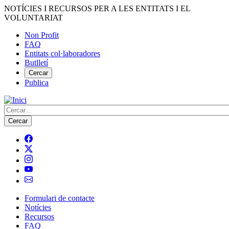
Vés
NOTÍCIES I RECURSOS PER A LES ENTITATS I EL
al
VOLUNTARIAT
contingut
Non Profit
FAQ
Menú
Entitats col·laboradores
del
Butlletí
compte
Cercar
Publica
d'usuari
Cerca
Formulari de contacte
Notícies
Navegació
Recursos
principal
FAQ