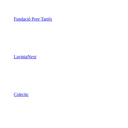
Fundació Pere Tarrés
LaviniaNext
Colectic
Xarxa Digital Catalana