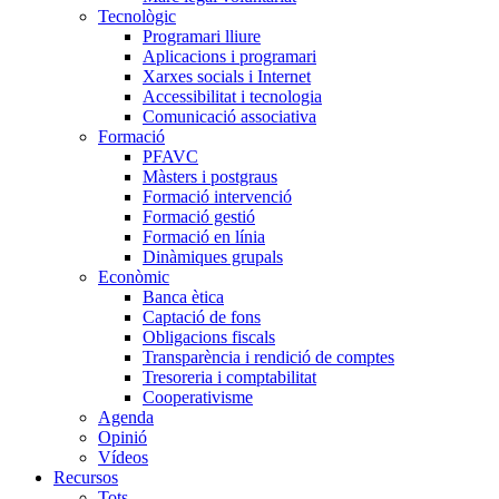
Tecnològic
Programari lliure
Aplicacions i programari
Xarxes socials i Internet
Accessibilitat i tecnologia
Comunicació associativa
Formació
PFAVC
Màsters i postgraus
Formació intervenció
Formació gestió
Formació en línia
Dinàmiques grupals
Econòmic
Banca ètica
Captació de fons
Obligacions fiscals
Transparència i rendició de comptes
Tresoreria i comptabilitat
Cooperativisme
Agenda
Opinió
Vídeos
Recursos
Tots