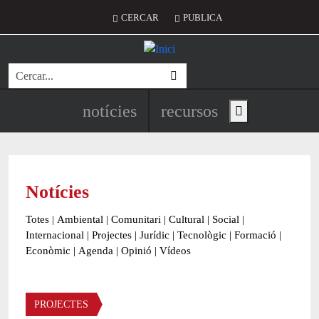
Vés al contingut
Menú del compte d'usuari
CERCAR
PUBLICA
Cerca
Navegació principal de l'encapç
notícies
recursos
Show main menu
Notícies
Totes
|
Ambiental
|
Comunitari
|
Cultural
|
Social
|
Internacional
|
Projectes
|
Jurídic
|
Tecnològic
|
Formació
|
Econòmic
|
Agenda
|
Opinió
|
Vídeos
Àmbit de la notícia
PROJECTES