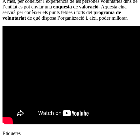
A més, per conèixer l’experiència de les persones voluntàries dins de
l’entitat es pot enviar una
enquesta
de
valoració.
Aquesta eina
servirà per conèixer els punts febles i forts del
programa de
voluntariat
de
què disposa l’organització i, així, poder millorar.
Etiquetes