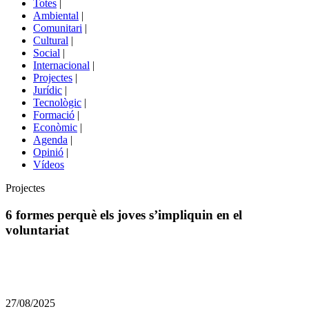
Totes
|
menú
Ambiental
|
de
Comunitari
|
portals
Cultural
|
Social
|
Internacional
|
Projectes
|
Jurídic
|
Tecnològic
|
Formació
|
Econòmic
|
Agenda
|
Opinió
|
Vídeos
Àmbit
Projectes
de
la
6 formes perquè els joves s’impliquin en el
notícia
voluntariat
Comparteix
Compartir
en
27/08/2025