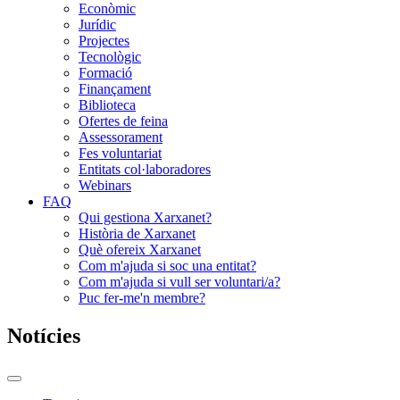
Econòmic
Jurídic
Projectes
Tecnològic
Formació
Finançament
Biblioteca
Ofertes de feina
Assessorament
Fes voluntariat
Entitats col·laboradores
Webinars
FAQ
Qui gestiona Xarxanet?
Història de Xarxanet
Què ofereix Xarxanet
Com m'ajuda si soc una entitat?
Com m'ajuda si vull ser voluntari/a?
Puc fer-me'n membre?
Notícies
Commutador
del