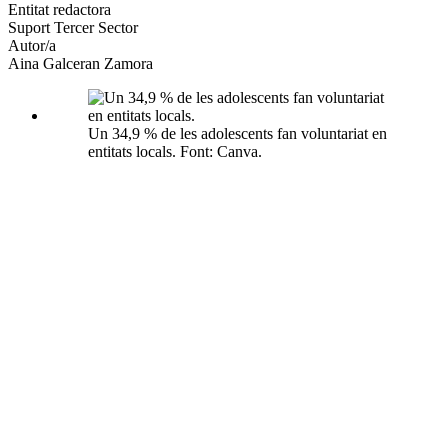
altres
Entitat redactora
xarxes
Suport Tercer Sector
socials
Autor/a
Aina Galceran Zamora
Un 34,9 % de les adolescents fan voluntariat en
entitats locals. Font: Canva.