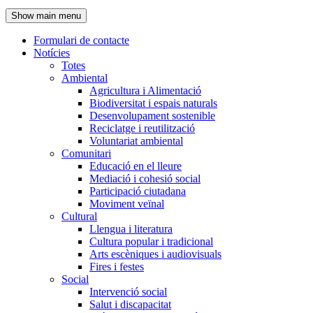
de
Show main menu
l'encapçalament
Formulari de contacte
Notícies
Navegació
Totes
principal
Ambiental
Agricultura i Alimentació
Biodiversitat i espais naturals
Desenvolupament sostenible
Reciclatge i reutilització
Voluntariat ambiental
Comunitari
Educació en el lleure
Mediació i cohesió social
Participació ciutadana
Moviment veïnal
Cultural
Llengua i literatura
Cultura popular i tradicional
Arts escèniques i audiovisuals
Fires i festes
Social
Intervenció social
Salut i discapacitat