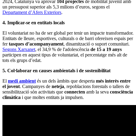
2024, Catalunya va aprovar
104 projectes
de mobilitat juvenil amb
un pressupost superior als 5,3 milions d’euros, segons el
Departament d’Afers Exteriors
.
4. Implicar-se en entitats locals
El voluntariat no ha de ser global per tenir un impacte transformador.
Entitats de lleure, esportives, culturals o de barri ofereixen espais per
fer
tasques
d’acompanyament
, dinamització o suport comunitari.
Segons Xarxanet
, el 34,9 % de l'adolescència
de 15 a 19 anys
participen en aquest tipus de voluntariat, el percentatge més alt de
tots els grups d’edat.
5. Col·laborar en causes ambientals i de sostenibilitat
El
medi ambient
és un dels àmbits que desperta
més interès entre
el jovent
. Campanyes de
neteja
, repoblacions forestals o tallers de
sensibilització són activitats que
connecten
amb la seva
consciència
climàtica
i que moltes entitats ja impulsen.