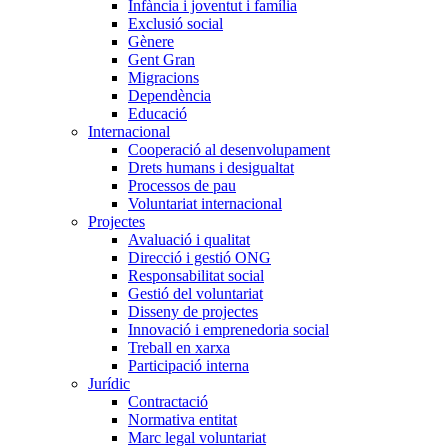
Infància i joventut i família
Exclusió social
Gènere
Gent Gran
Migracions
Dependència
Educació
Internacional
Cooperació al desenvolupament
Drets humans i desigualtat
Processos de pau
Voluntariat internacional
Projectes
Avaluació i qualitat
Direcció i gestió ONG
Responsabilitat social
Gestió del voluntariat
Disseny de projectes
Innovació i emprenedoria social
Treball en xarxa
Participació interna
Jurídic
Contractació
Normativa entitat
Marc legal voluntariat