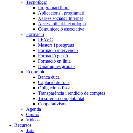
Tecnològic
Programari lliure
Aplicacions i programari
Xarxes socials i Internet
Accessibilitat i tecnologia
Comunicació associativa
Formació
PFAVC
Màsters i postgraus
Formació intervenció
Formació gestió
Formació en línia
Dinàmiques grupals
Econòmic
Banca ètica
Captació de fons
Obligacions fiscals
Transparència i rendició de comptes
Tresoreria i comptabilitat
Cooperativisme
Agenda
Opinió
Vídeos
Recursos
Tots