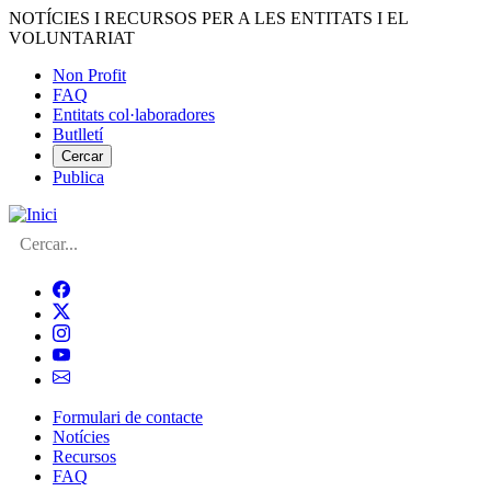
Vés
NOTÍCIES I RECURSOS PER A LES ENTITATS I EL
al
VOLUNTARIAT
contingut
Non Profit
FAQ
Menú
Entitats col·laboradores
del
Butlletí
compte
Cercar
Publica
d'usuari
Cerca
Formulari de contacte
Notícies
Navegació
Recursos
principal
FAQ