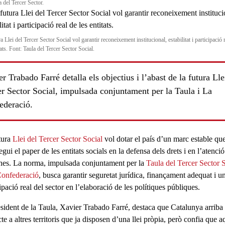
 del Tercer Sector.
a Llei del Tercer Sector Social vol garantir reconeixement institucional, estabilitat i participació 
tats. Font: Taula del Tercer Sector Social.
r Trabado Farré detalla els objectius i l’abast de la futura Lle
er Sector Social, impulsada conjuntament per la Taula i La
ederació.
tura
Llei del Tercer Sector Social
vol dotar el
país
d’un marc estable qu
egui el
paper de les entitats
socials en la defensa dels drets i en l’atenció
nes. La norma, impulsada conjuntament per la
Taula del Tercer Sector 
onfederació
,
busca garantir
seguretat jurídica, finançament adequat i u
ipació real
del sector en l’elaboració de les polítiques públiques.
esident de la Taula,
Xavier Trabado Farré
, destaca que Catalunya
arriba
te a altres territoris que ja disposen d’una llei pròpia, però confia que a