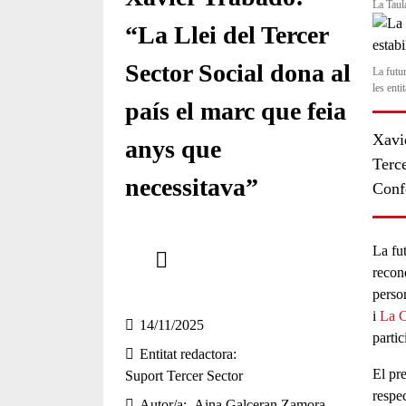
La Taula
“La Llei del Tercer
Sector Social dona al
La futur
les enti
país el marc que feia
Xavie
anys que
Terc
necessitava”
Conf
Comparteix
La fu
recon
Compartir en altres xarxes socials
perso
i
La C
14/11/2025
partic
Entitat redactora
El pr
Suport Tercer Sector
respec
Autor/a
Aina Galceran Zamora