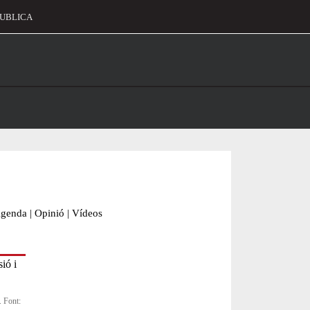
UBLICA
alament
genda
|
Opinió
|
Vídeos
. Font: