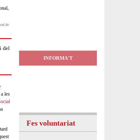
Servei
d'Assessorament
real de
gratuït per a entitats
i del
INFORMA'T
e
 a les
Social
na
Fes voluntariat
 tard
quest