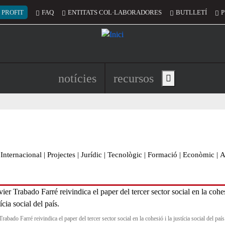
 del compte d'usuari
 PROFIT
FAQ
ENTITATS COL·LABORADORES
BUTLLETÍ
P
Navegació principal de l'encapç
notícies
recursos
Show main menu
Internacional
|
Projectes
|
Jurídic
|
Tecnològic
|
Formació
|
Econòmic
|
A
rabado Farré reivindica el paper del tercer sector social en la cohesió i la justícia social del país