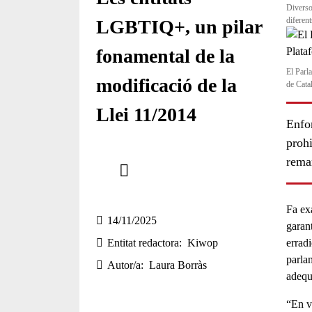
Diverso
diferen
LGBTIQ+, un pilar
fonamental de la
El Parl
modificació de la
de Cata
Llei 11/2014
Enfor
prohi
Comparteix
rema
Compartir en altres xarxes socials
Fa ex
14/11/2025
garant
Entitat redactora
Kiwop
erradi
parlam
Autor/a
Laura Borràs
adequa
“En v