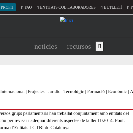
 del compte d'usuari
 PROFIT
FAQ
ENTITATS COL·LABORADORES
BUTLLETÍ
P
Navegació principal de l'encapç
notícies
recursos
Show main menu
Internacional
|
Projectes
|
Jurídic
|
Tecnològic
|
Formació
|
Econòmic
|
A