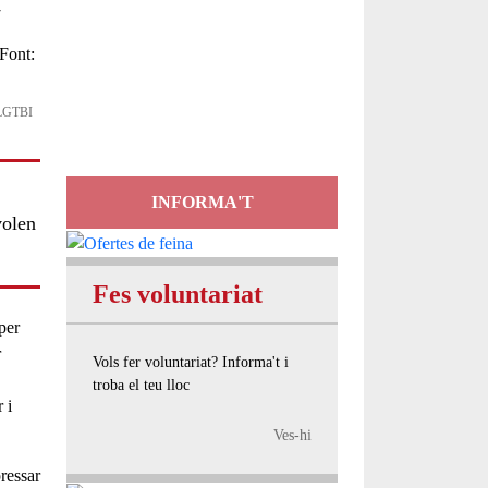
r
Servei
d'Assessorament
gratuït per a entitats
s LGTBI
INFORMA'T
volen
Fes voluntariat
 per
r
Vols fer voluntariat? Informa't i
troba el teu lloc
 i
Ves-hi
ressar