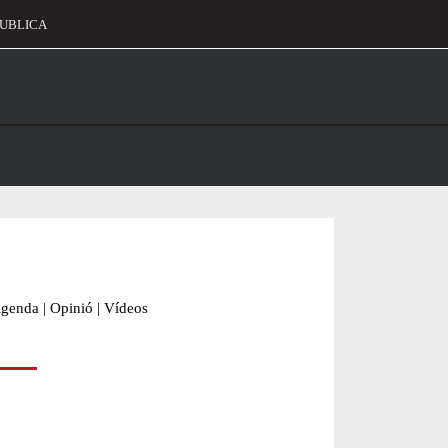
UBLICA
alament
genda
|
Opinió
|
Vídeos