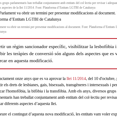
s grups parlamentaris han treballat conjuntament amb entitats del col·lectiu per revisar i adequa
ts aspectes de la llei 11/2014. Font: Plataforma d’Entitats LGTBI de Catalunya
ament va obrir un termini per presentar modificacions al document. Font: Plataforma d’Entitat
lunya
tir un règim sancionador específic, visibilitzar la lesbofòbia i
bir les teràpies de conversió són alguns dels aspectes que es 
rcar en aquesta modificació.
actament onze anys que es va aprovar la
llei 11/2014
, del 10 d'octubre,
ir els
drets
de
lesbianes
,
gais
,
bisexuals
,
transgèneres
i
intersexuals
i pe
car l'
homofòbia
, la
bifòbia
i la
transfòbia
. Amb els anys, diversos grups
entaris han treballat conjuntament amb entitats del col·lectiu per revisar
r diferents aspectes d’aquesta llei.
eure el contingut d’aquesta nova modificació, les entitats vam voler exp