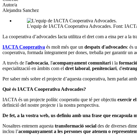
Autor/a
Alejandra Sanchez
L'equip de IACTA Cooperativa Advocades. Font: IACT
La cooperativa d’advocades Iacta utilitza el dret com a eina per a la tr
IACTA Cooperativa
és molt més que un
despatx d'advocades
: és 
cooperativa, formada íntegrament per dones, treballa per garantir un ac
A través de l'
advocacia
, l'
acompanyament comunitari
i la
formaci
especialització en àmbits com el
dret laboral
,
penitenciari
, d'
estran
Per saber més sobre el projecte d’aquesta cooperativa, hem parlat amb
Què és IACTA Cooperativa Advocades?
IACTA és un projecte polític cooperatiu que té per objectiu
exercir el
definició del nostre projecte i la nostra perspectiva.
De fet, a la vostra web, us definiu amb una frase que encapsula mo
Nosaltres entenem aquesta
transformació social
des de diverses dime
inclou l’
acompanyament a les persones que atenem o represente