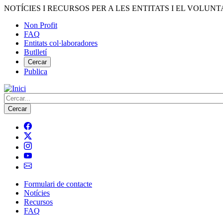
Vés
NOTÍCIES I RECURSOS PER A LES ENTITATS I EL VOLUNT
al
Non Profit
contingut
FAQ
Menú
Entitats col·laboradores
del
Butlletí
compte
Cercar
Publica
d'usuari
Cerca
Formulari de contacte
Notícies
Navegació
Recursos
principal
FAQ
de