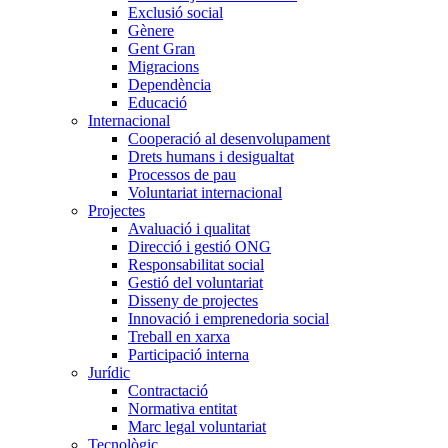
Exclusió social
Gènere
Gent Gran
Migracions
Dependència
Educació
Internacional
Cooperació al desenvolupament
Drets humans i desigualtat
Processos de pau
Voluntariat internacional
Projectes
Avaluació i qualitat
Direcció i gestió ONG
Responsabilitat social
Gestió del voluntariat
Disseny de projectes
Innovació i emprenedoria social
Treball en xarxa
Participació interna
Jurídic
Contractació
Normativa entitat
Marc legal voluntariat
Tecnològic