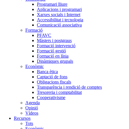
Programari lliure
Aplicacions i programari
Xarxes socials i Internet
Accessibilitat i tecnologia
Comunicació associativa
Formació
PFAVC
Màsters i postgraus
Formació intervenció
Formació gestió
Formació en línia
Dinàmiques grupals
Econòmic
Banca ètica
Captació de fons
Obligacions fiscals
Transparència i rendició de comptes
Tresoreria i comptabilitat
Cooperativisme
Agenda
Opinió
Vídeos
Recursos
Tots
Econòmic