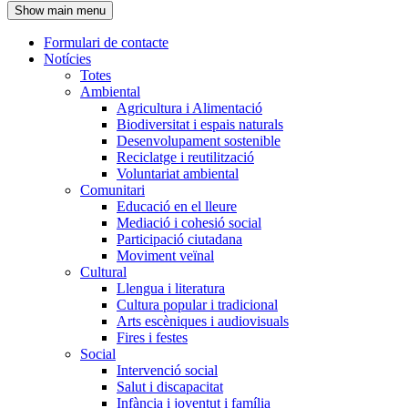
Show main menu
l'encapçalament
Formulari de contacte
Notícies
Navegació
Totes
principal
Ambiental
Agricultura i Alimentació
Biodiversitat i espais naturals
Desenvolupament sostenible
Reciclatge i reutilització
Voluntariat ambiental
Comunitari
Educació en el lleure
Mediació i cohesió social
Participació ciutadana
Moviment veïnal
Cultural
Llengua i literatura
Cultura popular i tradicional
Arts escèniques i audiovisuals
Fires i festes
Social
Intervenció social
Salut i discapacitat
Infància i joventut i família