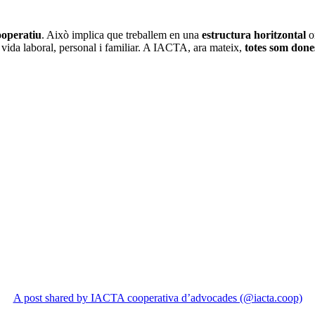
ooperatiu
. Això implica que treballem en una
estructura horitzontal
o
 vida laboral, personal i familiar. A IACTA, ara mateix,
totes som done
A post shared by IACTA cooperativa d’advocades (@iacta.coop)