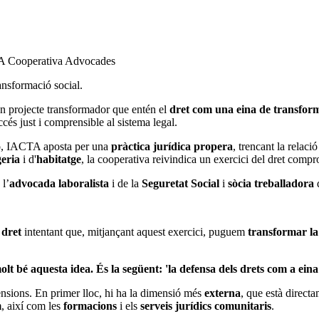
A Cooperativa Advocades
ansformació social.
un projecte transformador que entén el
dret com una eina de transform
cés just i comprensible al sistema legal.
ó
, IACTA aposta per una
pràctica jurídica propera
, trencant la relac
geria
i d'
habitatge
, la cooperativa reivindica un exercici del dret compro
 l’
advocada laboralista
i de la
Seguretat Social
i
sòcia treballadora
 dret
intentant que, mitjançant aquest exercici, puguem
transformar la 
lt bé aquesta idea. És la següent: 'la defensa dels drets com a ein
nsions. En primer lloc, hi ha la dimensió més
externa
, que està directa
m
, així com les
formacions
i els
serveis jurídics comunitaris
.