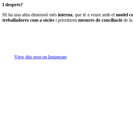
I després?
Hi ha una altra dimensió més
interna
, que té a veure amb el
model c
treballadores com a sòcies
i prioritzem
mesures de conciliació
de la
View this post on Instagram