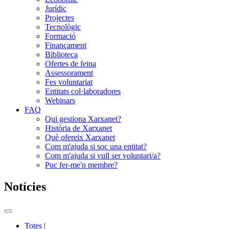
Jurídic
Projectes
Tecnològic
Formació
Finançament
Biblioteca
Ofertes de feina
Assessorament
Fes voluntariat
Entitats col·laboradores
Webinars
FAQ
Qui gestiona Xarxanet?
Història de Xarxanet
Què ofereix Xarxanet
Com m'ajuda si soc una entitat?
Com m'ajuda si vull ser voluntari/a?
Puc fer-me'n membre?
Notícies
Commutador
del
Totes
|