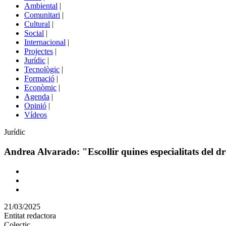
menú
Ambiental
|
de
Comunitari
|
portals
Cultural
|
Social
|
Internacional
|
Projectes
|
Jurídic
|
Tecnològic
|
Formació
|
Econòmic
|
Agenda
|
Opinió
|
Vídeos
Àmbit
Jurídic
de
la
Andrea Alvarado: "Escollir quines especialitats del dre
notícia
Comparteix
Compartir
en
21/03/2025
altres
Entitat redactora
xarxes
Colectic
socials