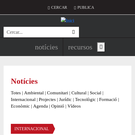
Vés al contingut
Menú del compte d'usuari
CERCAR
PUBLICA
Cerca
Navegació principal de l'encapç
notícies
recursos
Show main menu
Notícies
Totes
|
Ambiental
|
Comunitari
|
Cultural
|
Social
|
Internacional
|
Projectes
|
Jurídic
|
Tecnològic
|
Formació
|
Econòmic
|
Agenda
|
Opinió
|
Vídeos
Àmbit de la notícia
INTERNACIONAL