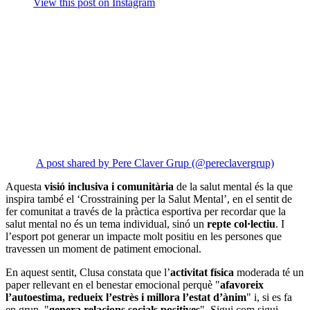
View this post on Instagram
A post shared by Pere Claver Grup (@pereclavergrup)
Aquesta
visió inclusiva i comunitària
de la salut mental és la que
inspira també el ‘Crosstraining per la Salut Mental’, en el sentit de
fer comunitat a través de la pràctica esportiva per recordar que la
salut mental no és un tema individual, sinó un
repte col·lectiu
. I
l’esport pot generar un impacte molt positiu en les persones que
travessen un moment de patiment emocional.
En aquest sentit, Clusa constata que l’
activitat física
moderada té un
paper rellevant en el benestar emocional perquè "
afavoreix
l’autoestima, redueix l’estrès i millora l’estat d’ànim
" i, si es fa
en grup, "
genera relacions socials positives
". Sigui com sigui,