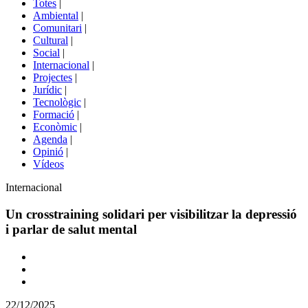
Totes
|
menú
Ambiental
|
de
Comunitari
|
portals
Cultural
|
Social
|
Internacional
|
Projectes
|
Jurídic
|
Tecnològic
|
Formació
|
Econòmic
|
Agenda
|
Opinió
|
Vídeos
Àmbit
Internacional
de
la
Un crosstraining solidari per visibilitzar la depressió
notícia
i parlar de salut mental
Comparteix
Compartir
en
22/12/2025
altres