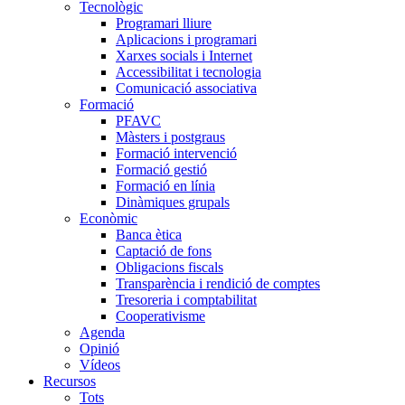
Tecnològic
Programari lliure
Aplicacions i programari
Xarxes socials i Internet
Accessibilitat i tecnologia
Comunicació associativa
Formació
PFAVC
Màsters i postgraus
Formació intervenció
Formació gestió
Formació en línia
Dinàmiques grupals
Econòmic
Banca ètica
Captació de fons
Obligacions fiscals
Transparència i rendició de comptes
Tresoreria i comptabilitat
Cooperativisme
Agenda
Opinió
Vídeos
Recursos
Tots