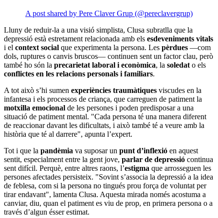
A post shared by Pere Claver Grup (@pereclavergrup)
Lluny de reduir-la a una visió simplista, Clusa subratlla que la
depressió està estretament relacionada amb els
esdeveniments vitals
i el
context social
que experimenta la persona. Les
pèrdues
—com
dols, ruptures o canvis bruscos— continuen sent un factor clau, però
també ho són la
precarietat laboral i econòmica
, la
soledat
o els
conflictes en les relacions personals i familiars
.
A tot això s’hi sumen
experiències traumàtiques
viscudes en la
infantesa i els processos de criança, que carreguen de patiment la
motxilla emocional
de les persones i poden predisposar a una
situació de patiment mental. "Cada persona té una manera diferent
de reaccionar davant les dificultats, i això també té a veure amb la
història que té al darrere", apunta l’expert.
Tot i que la
pandèmia
va suposar un
punt d’inflexió
en aquest
sentit, especialment entre la gent jove,
parlar de depressió
continua
sent difícil. Perquè, entre altres raons, l’
estigma
que arrosseguen les
persones afectades persisteix. "Sovint s’associa la depressió a la idea
de feblesa, com si la persona no tingués prou força de voluntat per
tirar endavant", lamenta Clusa. Aquesta mirada només acostuma a
canviar, diu, quan el patiment es viu de prop, en primera persona o a
través d’algun ésser estimat.