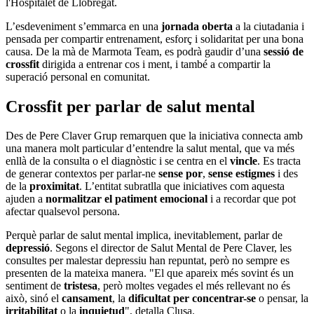
l'Hospitalet de Llobregat.
L’esdeveniment s’emmarca en una
jornada oberta
a la ciutadania i
pensada per compartir entrenament, esforç i solidaritat per una bona
causa. De la mà de Marmota Team, es podrà gaudir d’una
sessió de
crossfit
dirigida a entrenar cos i ment, i també a compartir la
superació personal en comunitat.
Crossfit per parlar de salut mental
Des de Pere Claver Grup remarquen que la iniciativa connecta amb
una manera molt particular d’entendre la salut mental, que va més
enllà de la consulta o el diagnòstic i se centra en el
vincle
. Es tracta
de generar contextos per parlar-ne
sense por
,
sense estigmes
i des
de la
proximitat
. L’entitat subratlla que iniciatives com aquesta
ajuden a
normalitzar el patiment emocional
i a recordar que pot
afectar qualsevol persona.
Perquè parlar de salut mental implica, inevitablement, parlar de
depressió
. Segons el director de Salut Mental de Pere Claver, les
consultes per malestar depressiu han repuntat, però no sempre es
presenten de la mateixa manera. "El que apareix més sovint és un
sentiment de
tristesa
, però moltes vegades el més rellevant no és
això, sinó el
cansament
, la
dificultat per concentrar-se
o pensar, la
irritabilitat
o la
inquietud
", detalla Clusa.