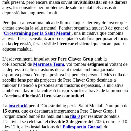
més present, però encara massa sovint
invisibilitzada
: en els darrers
anys, les consultes per problemes de salut mental i els casos de
depressió han augmentat molt.
Per ajudar a posar una mica de llum en aquest terreny de foscor que
encara envolta la salut mental, l’entitat organitza aquest 3 de gener el
‘
Crosstraining per la Salut Mental
’
, una iniciativa que combina
activitat física, sensibilització i recaptació solidària per posar el focus
en la
depressió
, fer-la visible i
trencar el silenci
que encara pateix
aquesta malaltia.
L’esdeveniment, impulsat per
Pere Claver Grup
amb la
col·laboració de
Marmota Team
, vol tombar
estigmes
al voltant de
la depressió i altres trastorns de salut mental amb una jornada
esportiva plena d’energia positiva i superació personal. Més enllà de
recollir fons
per als projectes de Pere Claver Grup destinats a
millorar l’atenció a persones amb trastorns depressius, la iniciativa
també vol afavorir la
cohesió
i
crear vincles
a través de la promoció
d’
accions d’inclusió
i
benestar comunitari
.
La
inscripció
per al ‘Crosstraining per la Salut Mental’ té un preu de
15 euros
, que es destinaran íntegrament a Pere Claver Grup, i
l’organització també ha habilitat una
fila 0
per realitzar donatius.
L’activitat se celebrarà el
dissabte 3 de gener
del 2026, entre les 10
i les 12 h, a les instal·lacions del
Poliesportiu Gornal
, de