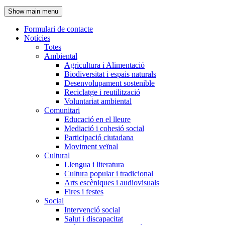
de
Show main menu
l'encapçalament
Formulari de contacte
Notícies
Navegació
Totes
principal
Ambiental
Agricultura i Alimentació
Biodiversitat i espais naturals
Desenvolupament sostenible
Reciclatge i reutilització
Voluntariat ambiental
Comunitari
Educació en el lleure
Mediació i cohesió social
Participació ciutadana
Moviment veïnal
Cultural
Llengua i literatura
Cultura popular i tradicional
Arts escèniques i audiovisuals
Fires i festes
Social
Intervenció social
Salut i discapacitat