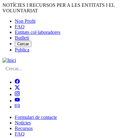
Vés
NOTÍCIES I RECURSOS PER A LES ENTITATS I EL
al
VOLUNTARIAT
contingut
Non Profit
FAQ
Menú
Entitats col·laboradores
del
Butlletí
compte
Cercar
Publica
d'usuari
Cerca
Formulari de contacte
Notícies
Navegació
Recursos
principal
FAQ