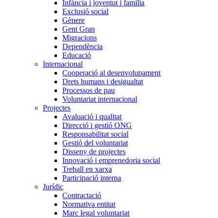
Infància i joventut i família
Exclusió social
Gènere
Gent Gran
Migracions
Dependència
Educació
Internacional
Cooperació al desenvolupament
Drets humans i desigualtat
Processos de pau
Voluntariat internacional
Projectes
Avaluació i qualitat
Direcció i gestió ONG
Responsabilitat social
Gestió del voluntariat
Disseny de projectes
Innovació i emprenedoria social
Treball en xarxa
Participació interna
Jurídic
Contractació
Normativa entitat
Marc legal voluntariat