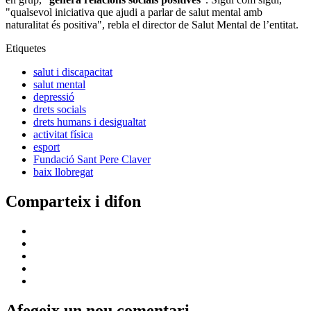
"qualsevol iniciativa que ajudi a parlar de salut mental amb
naturalitat és positiva", rebla el director de Salut Mental de l’entitat.
Etiquetes
salut i discapacitat
salut mental
depressió
drets socials
drets humans i desigualtat
activitat física
esport
Fundació Sant Pere Claver
baix llobregat
Comparteix i difon
Afegeix un nou comentari