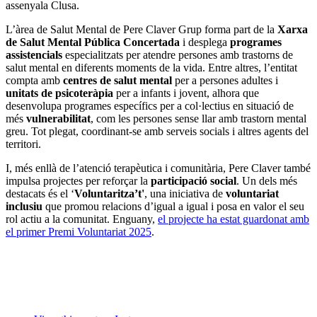
assenyala Clusa.
L’àrea de Salut Mental de Pere Claver Grup forma part de la
Xarxa
de Salut Mental Pública Concertada
i desplega
programes
assistencials
especialitzats per atendre persones amb trastorns de
salut mental en diferents moments de la vida. Entre altres, l’entitat
compta amb
centres de salut mental
per a persones adultes i
unitats de psicoteràpia
per a infants i jovent, alhora que
desenvolupa programes específics per a col·lectius en situació de
més
vulnerabilitat
, com les persones sense llar amb trastorn mental
greu. Tot plegat, coordinant-se amb serveis socials i altres agents del
territori.
I, més enllà de l’atenció terapèutica i comunitària, Pere Claver també
impulsa projectes per reforçar la
participació social
. Un dels més
destacats és el ‘
Voluntaritza’t'
, una iniciativa de
voluntariat
inclusiu
que promou relacions d’igual a igual i posa en valor el seu
rol actiu a la comunitat. Enguany,
el projecte ha estat guardonat amb
el primer Premi Voluntariat 2025
.