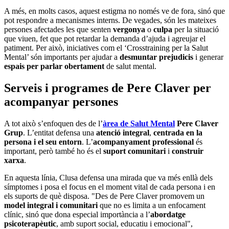
A més, en molts casos, aquest estigma no només ve de fora, sinó que
pot respondre a mecanismes interns. De vegades, són les mateixes
persones afectades les que senten
vergonya
o
culpa
per la situació
que viuen, fet que pot retardar la demanda d’ajuda i agreujar el
patiment. Per això, iniciatives com el ‘Crosstraining per la Salut
Mental’ són importants per ajudar a
desmuntar prejudicis
i generar
espais per parlar obertament
de salut mental.
Serveis i programes de Pere Claver per
acompanyar persones
A tot això s’enfoquen des de l’
àrea de Salut Mental
Pere Claver
Grup
. L’entitat defensa una
atenció integral
,
centrada en la
persona i el seu entorn
. L’
acompanyament professional
és
important, però també ho és el
suport comunitari
i
construir
xarxa
.
En aquesta línia, Clusa defensa una mirada que va més enllà dels
símptomes i posa el focus en el moment vital de cada persona i en
els suports de què disposa. "Des de Pere Claver promovem un
model integral i comunitari
que no es limita a un enfocament
clínic, sinó que dona especial importància a l’
abordatge
psicoterapèutic
, amb suport social, educatiu i emocional",