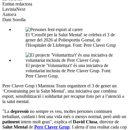
Entitat redactora
xarxes
LaviniaNext
socials
Autor/a
Dani Sorolla
El 'Crossfit per la Salut Mental' se celebra el 3 de
gener del 2026 al Poliesportiu Gornal, de
l'Hospitalet de Llobregat. Font: Pere Claver Grup
El projecte 'Voluntaritza't' és una iniciativa de
voluntariat inclusiu de Pere Claver Grup. Font:
Pere Claver Grup.
Pere Claver Grup i Marmota Team organitzen el 3 de gener un
‘Crosstraining per la Salut Mental’, una iniciativa que combina
esport, sensibilització i solidaritat per recaptar fons per a l’atenció a
la salut mental.
"La
depressió
no sempre es veu, moltes persones continuen
treballant, cuidant i fent una vida més o menys normal, però amb un
patiment
intern molt gran", explica el
David Clusa
, director de
Salut Mental
de
Pere Claver Grup
. I alerta d’una realitat cada cop