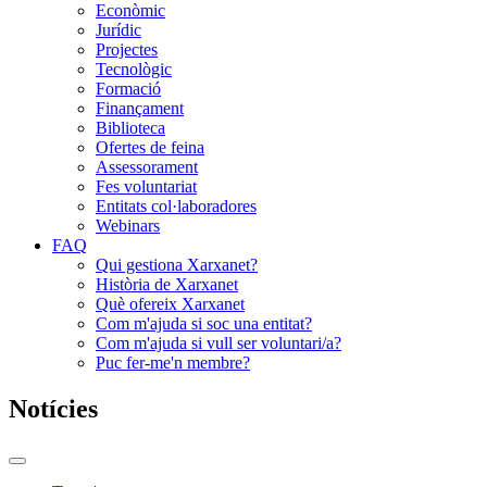
Econòmic
Jurídic
Projectes
Tecnològic
Formació
Finançament
Biblioteca
Ofertes de feina
Assessorament
Fes voluntariat
Entitats col·laboradores
Webinars
FAQ
Qui gestiona Xarxanet?
Història de Xarxanet
Què ofereix Xarxanet
Com m'ajuda si soc una entitat?
Com m'ajuda si vull ser voluntari/a?
Puc fer-me'n membre?
Notícies
Commutador
del