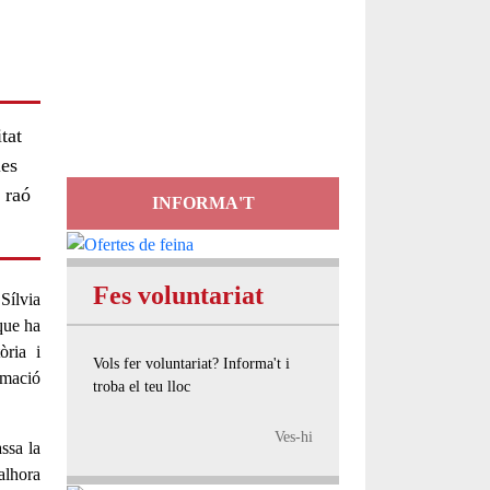
Servei
d'Assessorament
gratuït per a entitats
tat
les
r raó
INFORMA'T
Fes voluntariat
a
Sílvia
 que ha
òria
i
Vols fer voluntariat? Informa't i
rmació
troba el teu lloc
Ves-hi
ssa la
 alhora