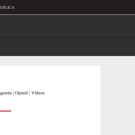
UBLICA
alament
genda
|
Opinió
|
Vídeos