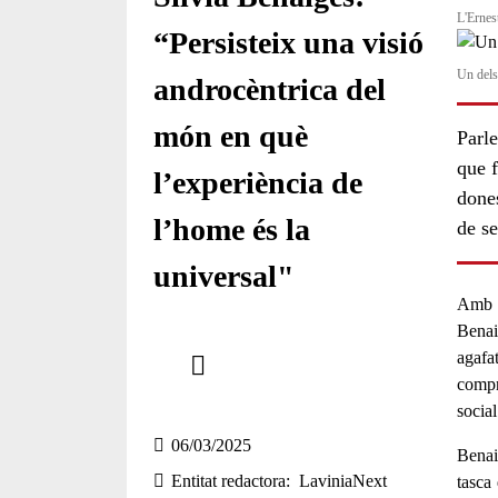
L'Ernes
“Persisteix una visió
Un dels
androcèntrica del
món en què
Parle
que f
l’experiència de
dones
l’home és la
de se
universal"
Amb 
Benai
Comparteix
agafa
compr
Compartir en altres xarxes socials
socia
06/03/2025
Benai
Entitat redactora
LaviniaNext
tasca