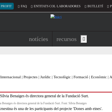
 del compte d'usuari
 PROFIT
FAQ
ENTITATS COL·LABORADORES
BUTLLETÍ
P
Navegació principal de l'encapç
notícies
recursos
Show main menu
Internacional
|
Projectes
|
Jurídic
|
Tecnològic
|
Formació
|
Econòmic
|
A
ia Benaiges és directora general de la Fundació Surt. Font: Sílvia Benaiges