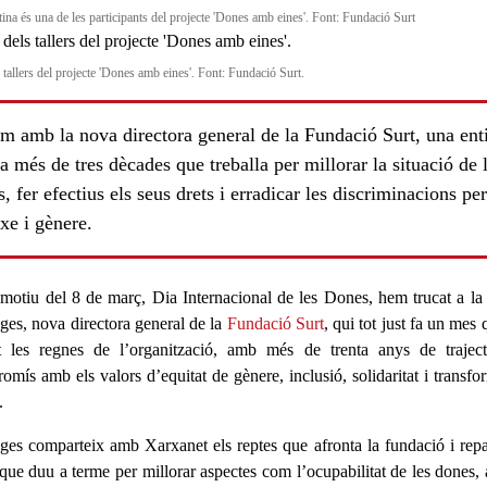
tina és una de les participants del projecte 'Dones amb eines'. Font: Fundació Surt
 tallers del projecte 'Dones amb eines'. Font: Fundació Surt.
m amb la nova directora general de la Fundació Surt, una enti
a més de tres dècades que treballa per millorar la situació de 
, fer efectius els seus drets i erradicar les discriminacions pe
xe i gènere.
motiu del
8 de març
,
Dia Internacional de les Dones
, hem trucat a l
ges
, nova directora general de la
Fundació Surt
, qui tot just fa un mes
t les regnes de l’organització, amb més de
trenta anys de traject
omís amb els valors d’equitat de gènere, inclusió, solidaritat i transfo
l.
ges comparteix amb Xarxanet els
reptes
que afronta la fundació i repa
 que duu a terme per millorar aspectes com l’
ocupabilitat de les dones
,