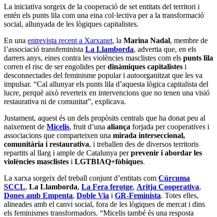
La iniciativa sorgeix de la cooperació de set entitats del territori i
entén els punts lila com una eina col·lectiva per a la transformació
social, allunyada de les lògiques capitalistes.
En una
entrevista recent a Xarxanet
, la
Marina Nadal
, membre de
l’associació transfeminista
La Llamborda
, advertia que, en els
darrers anys, eines contra les violències masclistes com els
punts lila
corren el risc de ser engolides per
dinàmiques capitalistes
i
desconnectades del feminisme popular i autoorganitzat que les va
impulsar. “Cal allunyar els punts lila d’aquesta lògica capitalista del
lucre, perquè això reverteix en intervencions que no tenen una visió
restaurativa ni de comunitat”, explicava.
Justament, aquest és un dels propòsits centrals que ha donat peu al
naixement de
Micelis
, fruit d’una
aliança
forjada per cooperatives i
associacions que comparteixen una
mirada interseccional,
comunitària i restaurativa
, i treballen des de diversos territoris
repartits al llarg i ample de Catalunya per
prevenir i abordar les
violències masclistes
i
LGTBIAQ+fòbiques
.
La xarxa sorgeix del treball conjunt d’entitats com
Cúrcuma
SCCL
,
La Llamborda
,
La Fera ferotge
,
Aritja Cooperativa
,
Dones amb Empenta
,
Doble Via
i
GR-Feminista
. Totes elles,
alineades amb el canvi social, fora de les lògiques de mercat i dins
els feminismes transformadors. “Micelis també és una resposta