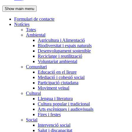
de
Show main menu
l'encapçalament
Formulari de contacte
Notícies
Navegació
Totes
principal
Ambiental
Agricultura i Alimentació
Biodiversitat i espais naturals
Desenvolupament sostenible
Reciclatge i reutilització
Voluntariat ambiental
Comunitari
Educació en el lleure
Mediació i cohesió social
Participació ciutadana
Moviment veïnal
Cultural
Llengua i literatura
Cultura popular i tradicional
Arts escèniques i audiovisuals
Fires i festes
Social
Intervenció social
Salut i discapacitat