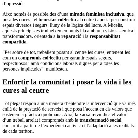
d’opressió.
Això només és possible des d’una
mirada feminista inclusiva
, que
posa les
cures
i el
benestar col·lectiu
al centre i aposta per construir
espais diversos i segurs, lluny de la lògica del lucre. A Micelis,
aquests principis es tradueixen en punts lila amb una visió sistèmica i
transformadora, orientada a la
reparaci
ó i la
responsabilitat
compartida
.
“Per sobre de tot, treballem posant al centre les cures, entenent-les
com un
compromís col·lectiu
per garantir espais segurs,
respectuosos i amb condicions laborals dignes per a totes les
persones implicades”, manifesten.
Enfortir la comunitat i posar la vida i les
cures al centre
Tot plegat respon a una manera d’entendre la intervenció que va més
enllà de la prestació de serveis i que posa l’accent en els valors que
sostenen la pràctica quotidiana. Així, la xarxa reivindica el valor
d’un treball arrelat i compromès amb la
transformació social
,
construït a partir de l’experiència activista i l’adaptació a les realitats
de cada territori.