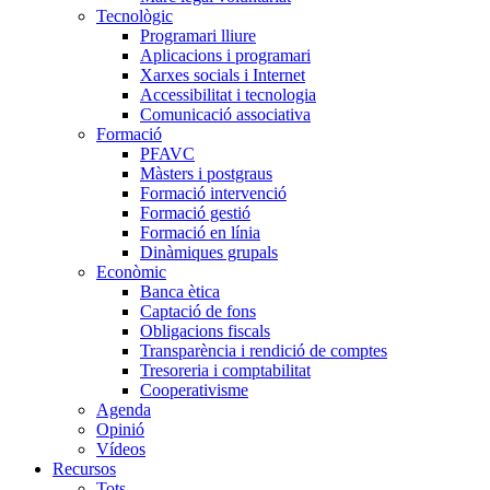
Tecnològic
Programari lliure
Aplicacions i programari
Xarxes socials i Internet
Accessibilitat i tecnologia
Comunicació associativa
Formació
PFAVC
Màsters i postgraus
Formació intervenció
Formació gestió
Formació en línia
Dinàmiques grupals
Econòmic
Banca ètica
Captació de fons
Obligacions fiscals
Transparència i rendició de comptes
Tresoreria i comptabilitat
Cooperativisme
Agenda
Opinió
Vídeos
Recursos
Tots