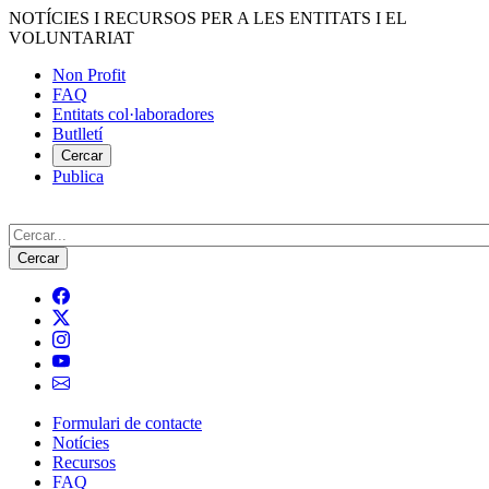
Vés
NOTÍCIES I RECURSOS PER A LES ENTITATS I EL
al
VOLUNTARIAT
contingut
Non Profit
FAQ
Menú
Entitats col·laboradores
del
Butlletí
compte
Cercar
Publica
d'usuari
Cerca
Formulari de contacte
Notícies
Navegació
Recursos
principal
FAQ