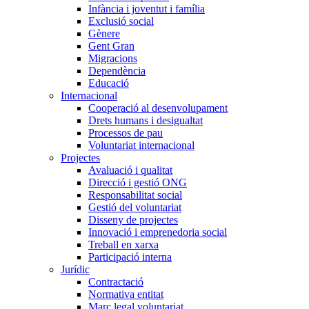
Infància i joventut i família
Exclusió social
Gènere
Gent Gran
Migracions
Dependència
Educació
Internacional
Cooperació al desenvolupament
Drets humans i desigualtat
Processos de pau
Voluntariat internacional
Projectes
Avaluació i qualitat
Direcció i gestió ONG
Responsabilitat social
Gestió del voluntariat
Disseny de projectes
Innovació i emprenedoria social
Treball en xarxa
Participació interna
Jurídic
Contractació
Normativa entitat
Marc legal voluntariat