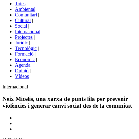
del
Totes
|
menú
Ambiental
|
de
Comunitari
|
portals
Cultural
|
Social
|
Internacional
|
Projectes
|
Jurídic
|
Tecnològic
|
Formació
|
Econòmic
|
Agenda
|
Opinió
|
Vídeos
Àmbit
Internacional
de
la
Neix Micelis, una xarxa de punts lila per prevenir
notícia
violències i generar canvi social des de la comunitat
Comparteix
Compartir
en