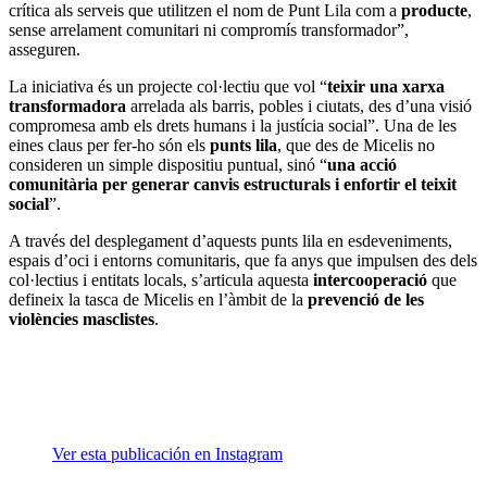
crítica als serveis que utilitzen el nom de Punt Lila com a
producte
,
sense arrelament comunitari ni compromís transformador”,
asseguren.
La iniciativa és un projecte col·lectiu que vol “
teixir una xarxa
transformadora
arrelada als barris, pobles i ciutats, des d’una visió
compromesa amb els drets humans i la justícia social”. Una de les
eines claus per fer-ho són els
punts lila
, que des de Micelis no
consideren un simple dispositiu puntual, sinó “
una acció
comunitària per generar canvis estructurals i enfortir el teixit
social
”.
A través del desplegament d’aquests punts lila en esdeveniments,
espais d’oci i entorns comunitaris, que fa anys que impulsen des dels
col·lectius i entitats locals, s’articula aquesta
intercooperació
que
defineix la tasca de Micelis en l’àmbit de la
prevenció de les
violències masclistes
.
Ver esta publicación en Instagram