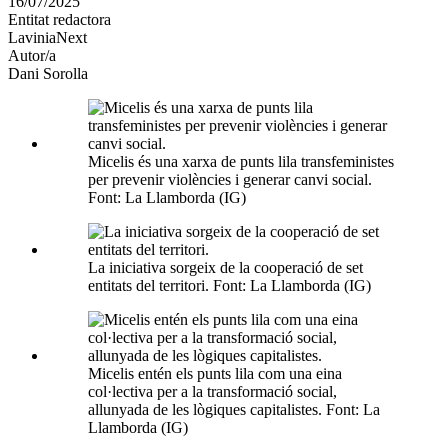
16/07/2025
altres
Entitat redactora
xarxes
LaviniaNext
socials
Autor/a
Dani Sorolla
Micelis és una xarxa de punts lila transfeministes
per prevenir violències i generar canvi social.
Font: La Llamborda (IG)
La iniciativa sorgeix de la cooperació de set
entitats del territori. Font: La Llamborda (IG)
Micelis entén els punts lila com una eina
col·lectiva per a la transformació social,
allunyada de les lògiques capitalistes. Font: La
Llamborda (IG)