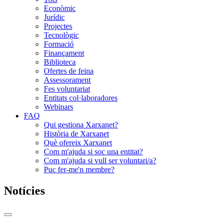
Econòmic
Jurídic
Projectes
Tecnològic
Formació
Finançament
Biblioteca
Ofertes de feina
Assessorament
Fes voluntariat
Entitats col·laboradores
Webinars
FAQ
Qui gestiona Xarxanet?
Història de Xarxanet
Què ofereix Xarxanet
Com m'ajuda si soc una entitat?
Com m'ajuda si vull ser voluntari/a?
Puc fer-me'n membre?
Notícies
Commutador