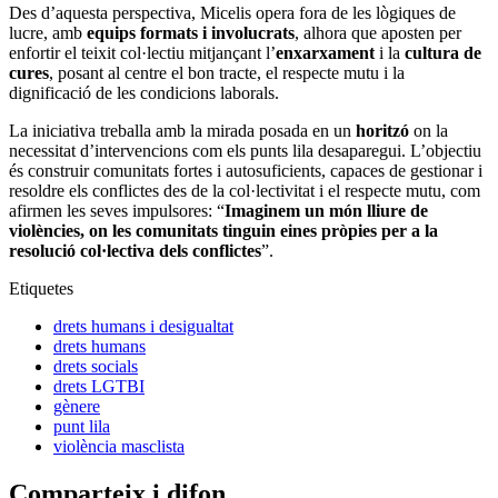
Des d’aquesta perspectiva, Micelis opera fora de les lògiques de
lucre, amb
equips formats i involucrats
, alhora que aposten per
enfortir el teixit col·lectiu mitjançant l’
enxarxament
i la
cultura de
cures
, posant al centre el bon tracte, el respecte mutu i la
dignificació de les condicions laborals.
La iniciativa treballa amb la mirada posada en un
horitzó
on la
necessitat d’intervencions com els punts lila desaparegui. L’objectiu
és construir comunitats fortes i autosuficients, capaces de gestionar i
resoldre els conflictes des de la col·lectivitat i el respecte mutu, com
afirmen les seves impulsores: “
Imaginem un món lliure de
violències, on les comunitats tinguin eines pròpies per a la
resolució col·lectiva dels conflictes
”.
Etiquetes
drets humans i desigualtat
drets humans
drets socials
drets LGTBI
gènere
punt lila
violència masclista
Comparteix i difon