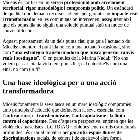
Micelis és confiar en un
servei professional amb arrelament
territorial, rigor metodològic i compromís polític
. Un estàndard
de qualitat que demana recursos adients per garantir un
impacte real
i transformador
en les comunitats on intervenen, assegurant així
que els punts lila no siguin una solució puntual sinó un motor de
canvi col·lectiu.
Aquest, precisament, és un dels punts clau que guia l’actuació de
Micelis: entendre el punt lila no com una actuació ocasional, sinó
com “
una estratègia transformadora que busca generar canvis
reals i sostinguts
”. O en paraules de la Marina Nadal: “No ens
volem passar tota la vida fent punts lila; cal entendre'ls com una
eina, no com un fi”.
Una base ideològica per a una acció
transformadora
Micelis fonamenta la seva tasca en un marc ideològic compromès
amb principis d’actuació que defineixen la seva essència, com
l’
antiracisme
, el
transfeminisme
, l’
anticapitalisme
i la
lluita
contra el capacitisme
. Des d’aquesta perspectiva, entenen que les
violències masclistes i LGTBIAQ+fòbiques tenen arrels estructurals
profundes i és cabdal treballar per
garantir espais lliures de
discriminacions
racials, de gènere i de qualsevol altra forma