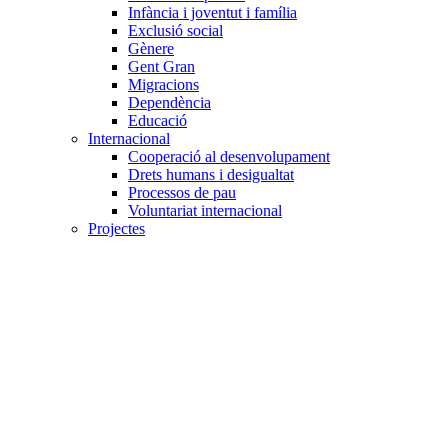
Infància i joventut i família
Exclusió social
Gènere
Gent Gran
Migracions
Dependència
Educació
Internacional
Cooperació al desenvolupament
Drets humans i desigualtat
Processos de pau
Voluntariat internacional
Projectes
Avaluació i qualitat
Direcció i gestió ONG
Responsabilitat social
Gestió del voluntariat
Disseny de projectes
Innovació i emprenedoria social
Treball en xarxa
Participació interna
Jurídic
Contractació
Normativa entitat
Marc legal voluntariat