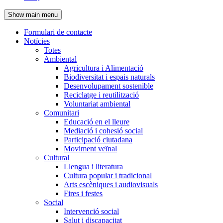
de
Show main menu
l'encapçalament
Formulari de contacte
Notícies
Navegació
Totes
principal
Ambiental
Agricultura i Alimentació
Biodiversitat i espais naturals
Desenvolupament sostenible
Reciclatge i reutilització
Voluntariat ambiental
Comunitari
Educació en el lleure
Mediació i cohesió social
Participació ciutadana
Moviment veïnal
Cultural
Llengua i literatura
Cultura popular i tradicional
Arts escèniques i audiovisuals
Fires i festes
Social
Intervenció social
Salut i discapacitat