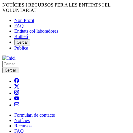
Vés
NOTÍCIES I RECURSOS PER A LES ENTITATS I EL
al
VOLUNTARIAT
contingut
Non Profit
FAQ
Menú
Entitats col·laboradores
del
Butlletí
compte
Cercar
Publica
d'usuari
Cerca
Formulari de contacte
Notícies
Navegació
Recursos
principal
FAQ