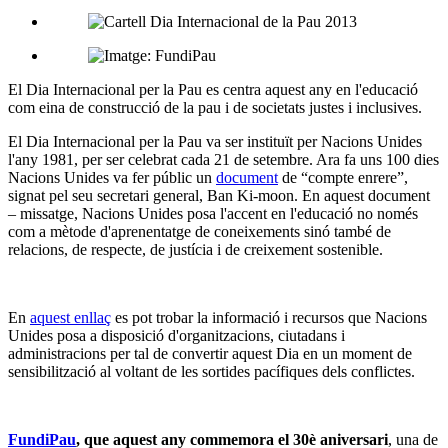
xarxes
socials
El Dia Internacional per la Pau es centra aquest any en l'educació
com eina de construcció de la pau i de societats justes i inclusives.
El Dia Internacional per la Pau va ser instituït per Nacions Unides
l'any 1981, per ser celebrat cada 21 de setembre. Ara fa uns 100 dies
Nacions Unides va fer públic un
document
de “compte enrere”,
signat pel seu secretari general, Ban Ki-moon. En aquest document
– missatge, Nacions Unides posa l'accent en l'educació no només
com a mètode d'aprenentatge de coneixements sinó també de
relacions, de respecte, de justícia i de creixement sostenible.
En
aquest enllaç
es pot trobar la informació i recursos que Nacions
Unides posa a disposició d'organitzacions, ciutadans i
administracions per tal de convertir aquest Dia en un moment de
sensibilització al voltant de les sortides pacífiques dels conflictes.
FundiPau
, que aquest any commemora el 30è aniversari
, una de