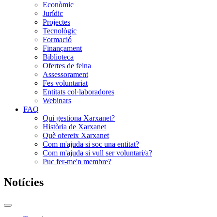
Econòmic
Jurídic
Projectes
Tecnològic
Formació
Finançament
Biblioteca
Ofertes de feina
Assessorament
Fes voluntariat
Entitats col·laboradores
Webinars
FAQ
Qui gestiona Xarxanet?
Història de Xarxanet
Què ofereix Xarxanet
Com m'ajuda si soc una entitat?
Com m'ajuda si vull ser voluntari/a?
Puc fer-me'n membre?
Notícies
Commutador
del