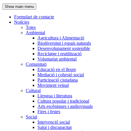
de
Show main menu
l'encapçalament
Formulari de contacte
Notícies
Navegació
Totes
principal
Ambiental
Agricultura i Alimentació
Biodiversitat i espais naturals
Desenvolupament sostenible
Reciclatge i reutilització
Voluntariat ambiental
Comunitari
Educació en el lleure
Mediació i cohesió social
Participació ciutadana
Moviment veïnal
Cultural
Llengua i literatura
Cultura popular i tradicional
Arts escèniques i audiovisuals
Fires i festes
Social
Intervenció social
Salut i discapacitat