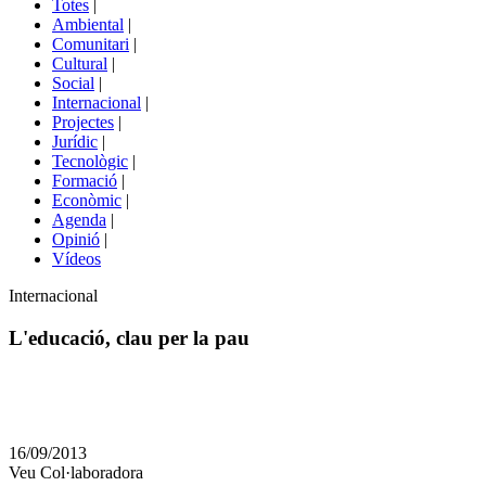
Totes
|
menú
Ambiental
|
de
Comunitari
|
portals
Cultural
|
Social
|
Internacional
|
Projectes
|
Jurídic
|
Tecnològic
|
Formació
|
Econòmic
|
Agenda
|
Opinió
|
Vídeos
Àmbit
Internacional
de
la
L'educació, clau per la pau
notícia
Comparteix
Compartir
en
16/09/2013
altres
Veu Col·laboradora