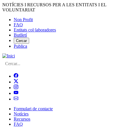
Vés
NOTÍCIES I RECURSOS PER A LES ENTITATS I EL
al
VOLUNTARIAT
contingut
Non Profit
FAQ
Menú
Entitats col·laboradores
del
Butlletí
compte
Cercar
Publica
d'usuari
Cerca
Formulari de contacte
Notícies
Navegació
Recursos
principal
FAQ