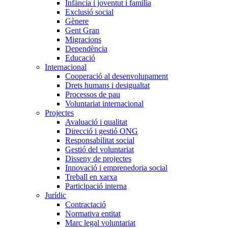
Infància i joventut i família
Exclusió social
Gènere
Gent Gran
Migracions
Dependència
Educació
Internacional
Cooperació al desenvolupament
Drets humans i desigualtat
Processos de pau
Voluntariat internacional
Projectes
Avaluació i qualitat
Direcció i gestió ONG
Responsabilitat social
Gestió del voluntariat
Disseny de projectes
Innovació i emprenedoria social
Treball en xarxa
Participació interna
Jurídic
Contractació
Normativa entitat
Marc legal voluntariat