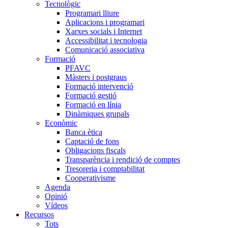
Tecnològic
Programari lliure
Aplicacions i programari
Xarxes socials i Internet
Accessibilitat i tecnologia
Comunicació associativa
Formació
PFAVC
Màsters i postgraus
Formació intervenció
Formació gestió
Formació en línia
Dinàmiques grupals
Econòmic
Banca ètica
Captació de fons
Obligacions fiscals
Transparència i rendició de comptes
Tresoreria i comptabilitat
Cooperativisme
Agenda
Opinió
Vídeos
Recursos
Tots