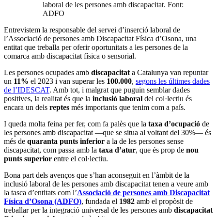
laboral de les persones amb discapacitat. Font:
ADFO
Entrevistem la responsable del servei d’inserció laboral de
l’Associació de persones amb Discapacitat Física d’Osona, una
entitat que treballa per oferir oportunitats a les persones de la
comarca amb discapacitat física o sensorial.
Les persones ocupades amb
discapacitat
a Catalunya van repuntar
un
11%
el 2023 i van superar les
100.000
,
segons les últimes dades
de l’IDESCAT
. Amb tot, i malgrat que puguin semblar dades
positives, la realitat és que la
inclusió laboral
del col·lectiu és
encara un dels
reptes
més importants que tenim com a país.
I queda molta feina per fer, com fa palès que la
taxa d’ocupació
de
les persones amb discapacitat —que se situa al voltant del 30%— és
més de
quaranta punts inferior
a la de les persones sense
discapacitat, com passa amb la
taxa d’atur
, que és prop de
nou
punts superior
entre el col·lectiu.
Bona part dels avenços que s’han aconseguit en l’àmbit de la
inclusió laboral de les persones amb discapacitat tenen a veure amb
la tasca d’entitats com l’
Associació de persones amb Discapacitat
Física d’Osona (ADFO)
, fundada el
1982
amb el propòsit de
treballar per la integració universal de les persones amb
discapacitat