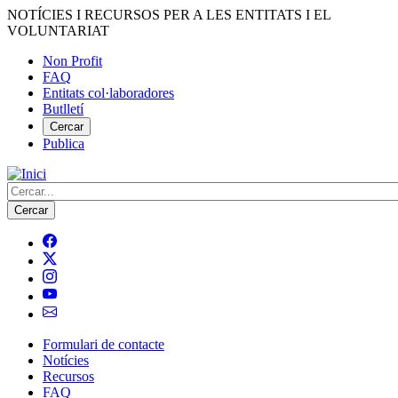
Vés
NOTÍCIES I RECURSOS PER A LES ENTITATS I EL
al
VOLUNTARIAT
contingut
Non Profit
FAQ
Menú
Entitats col·laboradores
del
Butlletí
compte
Cercar
Publica
d'usuari
Cerca
Formulari de contacte
Notícies
Navegació
Recursos
principal
FAQ