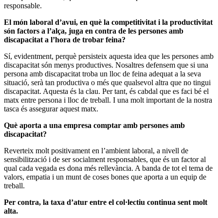
responsable.
El món laboral d’avui, en què la competitivitat i la productivitat
són factors a l’alça, juga en contra de les persones amb
discapacitat a l’hora de trobar feina?
Sí, evidentment, perquè persisteix aquesta idea que les persones amb
discapacitat són menys productives. Nosaltres defensem que si una
persona amb discapacitat troba un lloc de feina adequat a la seva
situació, serà tan productiva o més que qualsevol altra que no tingui
discapacitat. Aquesta és la clau. Per tant, és cabdal que es faci bé el
matx entre persona i lloc de treball. I una molt important de la nostra
tasca és assegurar aquest matx.
Què aporta a una empresa comptar amb persones amb
discapacitat?
Reverteix molt positivament en l’ambient laboral, a nivell de
sensibilització i de ser socialment responsables, que és un factor al
qual cada vegada es dona més rellevància. A banda de tot el tema de
valors, empatia i un munt de coses bones que aporta a un equip de
treball.
Per contra, la taxa d’atur entre el col·lectiu continua sent molt
alta.