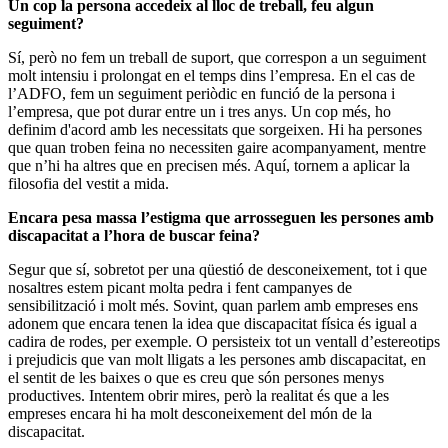
Un cop la persona accedeix al lloc de treball, feu algun
seguiment?
Sí, però no fem un treball de suport, que correspon a un seguiment
molt intensiu i prolongat en el temps dins l’empresa. En el cas de
l’ADFO, fem un seguiment periòdic en funció de la persona i
l’empresa, que pot durar entre un i tres anys. Un cop més, ho
definim d'acord amb les necessitats que sorgeixen. Hi ha persones
que quan troben feina no necessiten gaire acompanyament, mentre
que n’hi ha altres que en precisen més. Aquí, tornem a aplicar la
filosofia del vestit a mida.
Encara pesa massa l’estigma que arrosseguen les persones amb
discapacitat a l’hora de buscar feina?
Segur que sí, sobretot per una qüestió de desconeixement, tot i que
nosaltres estem picant molta pedra i fent campanyes de
sensibilització i molt més. Sovint, quan parlem amb empreses ens
adonem que encara tenen la idea que discapacitat física és igual a
cadira de rodes, per exemple. O persisteix tot un ventall d’estereotips
i prejudicis que van molt lligats a les persones amb discapacitat, en
el sentit de les baixes o que es creu que són persones menys
productives. Intentem obrir mires, però la realitat és que a les
empreses encara hi ha molt desconeixement del món de la
discapacitat.