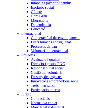
Infància i joventut i família
Exclusió social
Gènere
Gent Gran
Migracions
Dependència
Educació
Internacional
Cooperació al desenvolupament
Drets humans i desigualtat
Processos de pau
Voluntariat internacional
Projectes
Avaluació i qualitat
Direcció i gestió ONG
Responsabilitat social
Gestió del voluntariat
Disseny de projectes
Innovació i emprenedoria social
Treball en xarxa
Participació interna
Jurídic
Contractació
Normativa entitat
Marc legal voluntariat