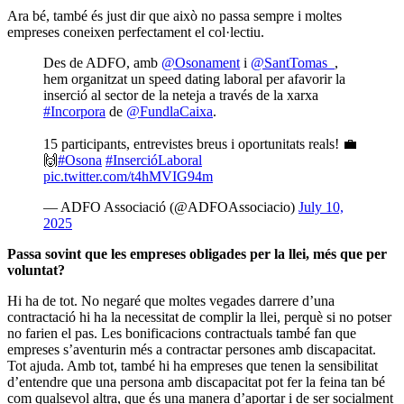
Ara bé, també és just dir que això no passa sempre i moltes
empreses coneixen perfectament el col·lectiu.
Des de ADFO, amb
@Osonament
i
@SantTomas_
,
hem organitzat un speed dating laboral per afavorir la
inserció al sector de la neteja a través de la xarxa
#Incorpora
de
@FundlaCaixa
.
15 participants, entrevistes breus i oportunitats reals! 💼
🙌
#Osona
#InsercióLaboral
pic.twitter.com/t4hMVIG94m
— ADFO Associació (@ADFOAssociacio)
July 10,
2025
Passa sovint que les empreses obligades per la llei, més que per
voluntat?
Hi ha de tot. No negaré que moltes vegades darrere d’una
contractació hi ha la necessitat de complir la llei, perquè si no potser
no farien el pas. Les bonificacions contractuals també fan que
empreses s’aventurin més a contractar persones amb discapacitat.
Tot ajuda. Amb tot, també hi ha empreses que tenen la sensibilitat
d’entendre que una persona amb discapacitat pot fer la feina tan bé
com qualsevol altra, que és una manera d’aportar i de ser socialment