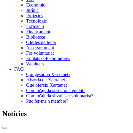
Econòmic
Jurídic
Projectes
Tecnològic
Formació
Finançament
Biblioteca
Ofertes de feina
Assessorament
Fes voluntariat
Entitats col·laboradores
Webinars
FAQ
Qui gestiona Xarxanet?
Història de Xarxanet
Què ofereix Xarxanet
Com m'ajuda si soc una entitat?
Com m'ajuda si vull ser voluntari/a?
Puc fer-me'n membre?
Notícies
Commutador