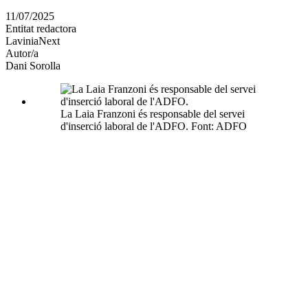
en
11/07/2025
altres
Entitat redactora
xarxes
LaviniaNext
socials
Autor/a
Dani Sorolla
La Laia Franzoni és responsable del servei
d'inserció laboral de l'ADFO. Font: ADFO