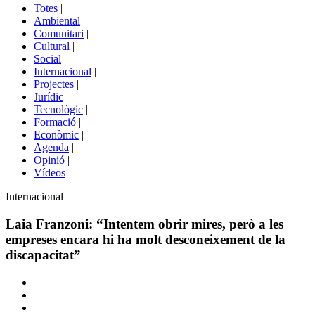
del
Totes
|
menú
Ambiental
|
de
Comunitari
|
portals
Cultural
|
Social
|
Internacional
|
Projectes
|
Jurídic
|
Tecnològic
|
Formació
|
Econòmic
|
Agenda
|
Opinió
|
Vídeos
Àmbit
Internacional
de
la
Laia Franzoni: “Intentem obrir mires, però a les
notícia
empreses encara hi ha molt desconeixement de la
discapacitat”
Comparteix
Compartir