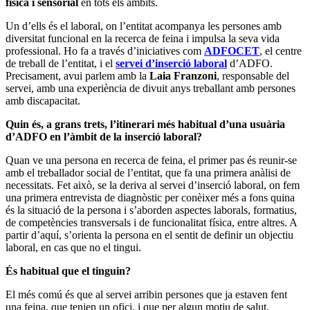
física i sensorial
en tots els àmbits.
Un d’ells és el laboral, on l’entitat acompanya les persones amb
diversitat funcional en la recerca de feina i impulsa la seva vida
professional. Ho fa a través d’iniciatives com
ADFOCET
, el centre
de treball de l’entitat, i el
servei d’inserció laboral
d’ADFO.
Precisament, avui parlem amb la
Laia Franzoni
, responsable del
servei, amb una experiència de divuit anys treballant amb persones
amb discapacitat.
Quin és, a grans trets, l’itinerari més habitual d’una usuària
d’ADFO en l’àmbit de la inserció laboral?
Quan ve una persona en recerca de feina, el primer pas és reunir-se
amb el treballador social de l’entitat, que fa una primera anàlisi de
necessitats. Fet això, se la deriva al servei d’inserció laboral, on fem
una primera entrevista de diagnòstic per conèixer més a fons quina
és la situació de la persona i s’aborden aspectes laborals, formatius,
de competències transversals i de funcionalitat física, entre altres. A
partir d’aquí, s’orienta la persona en el sentit de definir un objectiu
laboral, en cas que no el tingui.
És habitual que el tinguin?
El més comú és que al servei arribin persones que ja estaven fent
una feina, que tenien un ofici, i que per algun motiu de salut,