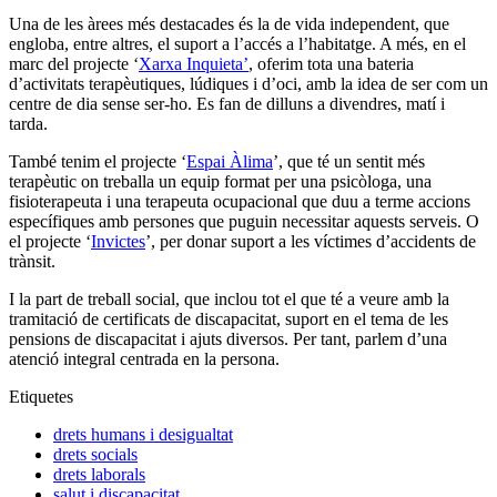
Una de les àrees més destacades és la de vida independent, que
engloba, entre altres, el suport a l’accés a l’habitatge. A més, en el
marc del projecte ‘
Xarxa Inquieta’
, oferim tota una bateria
d’activitats terapèutiques, lúdiques i d’oci, amb la idea de ser com un
centre de dia sense ser-ho. Es fan de dilluns a divendres, matí i
tarda.
També tenim el projecte ‘
Espai Àlima
’, que té un sentit més
terapèutic on treballa un equip format per una psicòloga, una
fisioterapeuta i una terapeuta ocupacional que duu a terme accions
específiques amb persones que puguin necessitar aquests serveis. O
el projecte ‘
Invictes
’, per donar suport a les víctimes d’accidents de
trànsit.
I la part de treball social, que inclou tot el que té a veure amb la
tramitació de certificats de discapacitat, suport en el tema de les
pensions de discapacitat i ajuts diversos. Per tant, parlem d’una
atenció integral centrada en la persona.
Etiquetes
drets humans i desigualtat
drets socials
drets laborals
salut i discapacitat