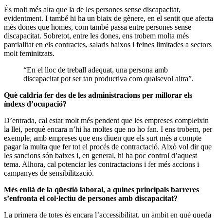
És molt més alta que la de les persones sense discapacitat,
evidentment. I també hi ha un biaix de gènere, en el sentit que afecta
més dones que homes, com també passa entre persones sense
discapacitat. Sobretot, entre les dones, ens trobem molta més
parcialitat en els contractes, salaris baixos i feines limitades a sectors
molt feminitzats.
“En el lloc de treball adequat, una persona amb
discapacitat pot ser tan productiva com qualsevol altra”.
Què caldria fer des de les administracions per millorar els
índexs d’ocupació?
D’entrada, cal estar molt més pendent que les empreses compleixin
la llei, perquè encara n’hi ha moltes que no ho fan. I ens trobem, per
exemple, amb empreses que ens diuen que els surt més a compte
pagar la multa que fer tot el procés de contractació. Això vol dir que
les sancions són baixes i, en general, hi ha poc control d’aquest
tema. Alhora, cal potenciar les contractacions i fer més accions i
campanyes de sensibilització.
Més enllà de la qüestió laboral, a quines principals barreres
s’enfronta el col·lectiu de persones amb discapacitat?
La primera de totes és encara l’accessibilitat, un àmbit en què queda