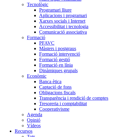
Tecnològic
Programari lliure
Aplicacions i programari
Xarxes socials i Internet
Accessibilitat i tecnologia
Comunicació associativa
Formació
PFAVC
Màsters i postgraus
Formació intervenció
Formació gestió
Formació en línia
Dinàmiques grupals
Econòmic
Banca ètica
Captació de fons
Obligacions fiscals
Transparència i rendició de comptes
Tresoreria i comptabilitat
Cooperativisme
Agenda
Opinió
Vídeos
Recursos
Tots