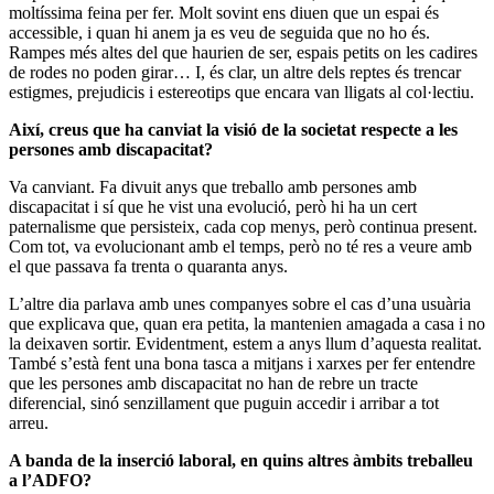
moltíssima feina per fer. Molt sovint ens diuen que un espai és
accessible, i quan hi anem ja es veu de seguida que no ho és.
Rampes més altes del que haurien de ser, espais petits on les cadires
de rodes no poden girar… I, és clar, un altre dels reptes és trencar
estigmes, prejudicis i estereotips que encara van lligats al col·lectiu.
Així, creus que ha canviat la visió de la societat respecte a les
persones amb discapacitat?
Va canviant. Fa divuit anys que treballo amb persones amb
discapacitat i sí que he vist una evolució, però hi ha un cert
paternalisme que persisteix, cada cop menys, però continua present.
Com tot, va evolucionant amb el temps, però no té res a veure amb
el que passava fa trenta o quaranta anys.
L’altre dia parlava amb unes companyes sobre el cas d’una usuària
que explicava que, quan era petita, la mantenien amagada a casa i no
la deixaven sortir. Evidentment, estem a anys llum d’aquesta realitat.
També s’està fent una bona tasca a mitjans i xarxes per fer entendre
que les persones amb discapacitat no han de rebre un tracte
diferencial, sinó senzillament que puguin accedir i arribar a tot
arreu.
A banda de la inserció laboral, en quins altres àmbits treballeu
a l’ADFO?