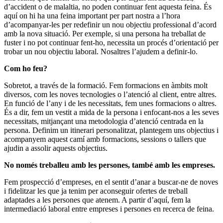
d’accident o de malaltia, no poden continuar fent aquesta feina. És
aquí on hi ha una feina important per part nostra a l’hora
d’acompanyar-les per redefinir un nou objectiu professional d’acord
amb la nova situació. Per exemple, si una persona ha treballat de
fuster i no pot continuar fent-ho, necessita un procés d’orientació per
trobar un nou objectiu laboral. Nosaltres l’ajudem a definir-lo.
Com ho feu?
Sobretot, a través de la formació. Fem formacions en àmbits molt
diversos, com les noves tecnologies o l’atenció al client, entre altres.
En funció de l’any i de les necessitats, fem unes formacions o altres.
És a dir, fem un vestit a mida de la persona i enfocant-nos a les seves
necessitats, mitjançant una metodologia d’atenció centrada en la
persona. Definim un itinerari personalitzat, plantegem uns objectius i
acompanyem aquest camí amb formacions, sessions o tallers que
ajudin a assolir aquests objectius.
No només treballeu amb les persones, també amb les empreses.
Fem prospecció d’empreses, en el sentit d’anar a buscar-ne de noves
i fidelitzar les que ja tenim per aconseguir ofertes de treball
adaptades a les persones que atenem. A partir d’aquí, fem la
intermediació laboral entre empreses i persones en recerca de feina.