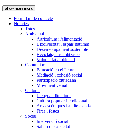
de
Show main menu
l'encapçalament
Formulari de contacte
Notícies
Navegació
Totes
principal
Ambiental
Agricultura i Alimentació
Biodiversitat i espais naturals
Desenvolupament sostenible
Reciclatge i reutilització
Voluntariat ambiental
Comunitari
Educació en el lleure
Mediació i cohesió social
Participació ciutadana
Moviment veïnal
Cultural
Llengua i literatura
Cultura popular i tradicional
Arts escèniques i audiovisuals
Fires i festes
Social
Intervenció social
Salut i discapacitat