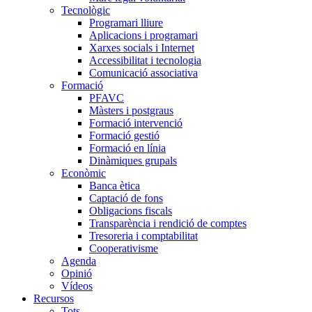
Tecnològic
Programari lliure
Aplicacions i programari
Xarxes socials i Internet
Accessibilitat i tecnologia
Comunicació associativa
Formació
PFAVC
Màsters i postgraus
Formació intervenció
Formació gestió
Formació en línia
Dinàmiques grupals
Econòmic
Banca ètica
Captació de fons
Obligacions fiscals
Transparència i rendició de comptes
Tresoreria i comptabilitat
Cooperativisme
Agenda
Opinió
Vídeos
Recursos
Tots