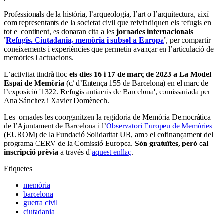
Professionals de la història, l’arqueologia, l’art o l’arquitectura, així
com representants de la societat civil que reivindiquen els refugis en
tot el continent, es donaran cita a les
jornades internacionals
'
Refugis. Ciutadania, memòria i subsol a Europa
'
, per compartir
coneixements i experiències que permetin avançar en l’articulació de
memòries i actuacions.
L’activitat tindrà lloc
els dies 16 i 17 de març de 2023 a La Model
Espai de Memòria
(c/ d’Entença 155 de Barcelona) en el marc de
l’exposició '1322. Refugis antiaeris de Barcelona', comissariada per
Ana Sánchez i Xavier Domènech.
Les jornades les coorganitzen la regidoria de Memòria Democràtica
de l’Ajuntament de Barcelona i l’
Observatori Europeu de Memòries
(EUROM) de la Fundació Solidaritat UB, amb el cofinançament del
programa CERV de la Comissió Europea.
Són gratuïtes, però cal
inscripció prèvia
a través d’
aquest enllaç
.
Etiquetes
memòria
barcelona
guerra civil
ciutadania