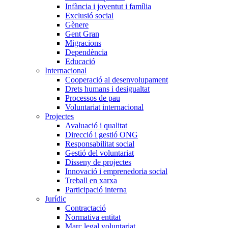
Infància i joventut i família
Exclusió social
Gènere
Gent Gran
Migracions
Dependència
Educació
Internacional
Cooperació al desenvolupament
Drets humans i desigualtat
Processos de pau
Voluntariat internacional
Projectes
Avaluació i qualitat
Direcció i gestió ONG
Responsabilitat social
Gestió del voluntariat
Disseny de projectes
Innovació i emprenedoria social
Treball en xarxa
Participació interna
Jurídic
Contractació
Normativa entitat
Marc legal voluntariat