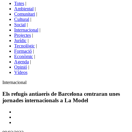
del
Totes
|
menú
Ambiental
|
de
Comunitari
|
portals
Cultural
|
Social
|
Internacional
|
Projectes
|
Jurídic
|
Tecnològic
|
Formació
|
Econòmic
|
Agenda
|
Opinió
|
Vídeos
Àmbit
Internacional
de
la
Els refugis antiaeris de Barcelona centraran unes
notícia
jornades internacionals a La Model
Comparteix
Compartir
en