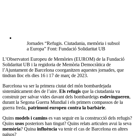
Jornades “Refugis. Ciutadania, memòria i subsol
a Europa” Font: Fundació Solidaritat UB
L’Observatori Europeu de Memòries (EUROM) de la Fundació
Solidaritat UB i la regidoria de Memòria Democràtica de
l’Ajuntament de Barcelona coorganitzen aquestes jornades, que
tindran lloc els dies 16 i 17 de març de 2023.
Barcelona va ser la primera ciutat del món bombardejada
sistemàticament des de l’aire.
Els refugis
que la ciutadania va
construir per salvar vides davant dels bombardeigs
esdevingueren
,
durant la Segona Guerra Mundial i els primers compassos de la
guerra freda,
patrimoni europeu contra la barbàrie
.
Quins
models i camins
es van seguir en la construcció dels refugis?
Quins
usos
posteriors han tingut? Quins relats articulen avui la seva
memòria
? Quina
influència
va tenir el cas de Barcelona en altres
països?