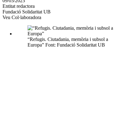
09/03/2023
altres
Entitat redactora
xarxes
Fundació Solidaritat UB
socials
Veu Col·laboradora
“Refugis. Ciutadania, memòria i subsol a
Europa” Font: Fundació Solidaritat UB