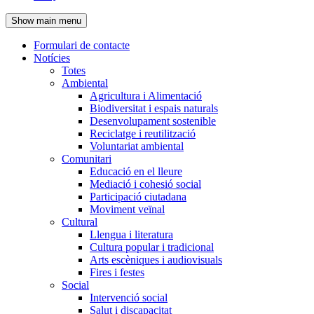
de
Show main menu
l'encapçalament
Formulari de contacte
Notícies
Navegació
Totes
principal
Ambiental
Agricultura i Alimentació
Biodiversitat i espais naturals
Desenvolupament sostenible
Reciclatge i reutilització
Voluntariat ambiental
Comunitari
Educació en el lleure
Mediació i cohesió social
Participació ciutadana
Moviment veïnal
Cultural
Llengua i literatura
Cultura popular i tradicional
Arts escèniques i audiovisuals
Fires i festes
Social
Intervenció social
Salut i discapacitat