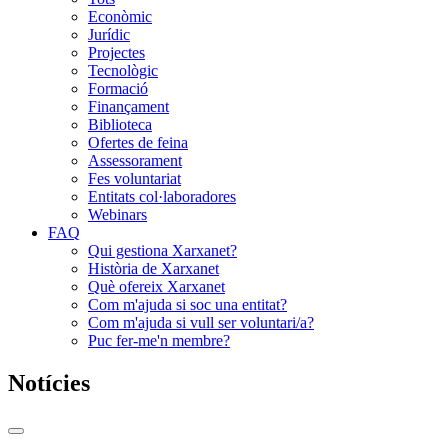
Econòmic
Jurídic
Projectes
Tecnològic
Formació
Finançament
Biblioteca
Ofertes de feina
Assessorament
Fes voluntariat
Entitats col·laboradores
Webinars
FAQ
Qui gestiona Xarxanet?
Història de Xarxanet
Què ofereix Xarxanet
Com m'ajuda si soc una entitat?
Com m'ajuda si vull ser voluntari/a?
Puc fer-me'n membre?
Notícies
Commutador