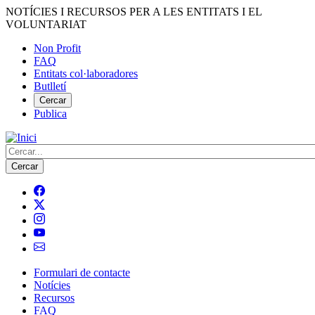
Vés
NOTÍCIES I RECURSOS PER A LES ENTITATS I EL
al
VOLUNTARIAT
contingut
Non Profit
FAQ
Menú
Entitats col·laboradores
del
Butlletí
compte
Cercar
Publica
d'usuari
Cerca
Formulari de contacte
Notícies
Navegació
Recursos
principal
FAQ