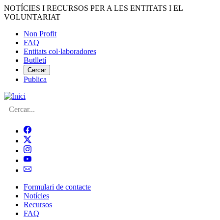
Vés
NOTÍCIES I RECURSOS PER A LES ENTITATS I EL
al
VOLUNTARIAT
contingut
Non Profit
FAQ
Menú
Entitats col·laboradores
del
Butlletí
compte
Cercar
Publica
d'usuari
Cerca
Formulari de contacte
Notícies
Navegació
Recursos
principal
FAQ