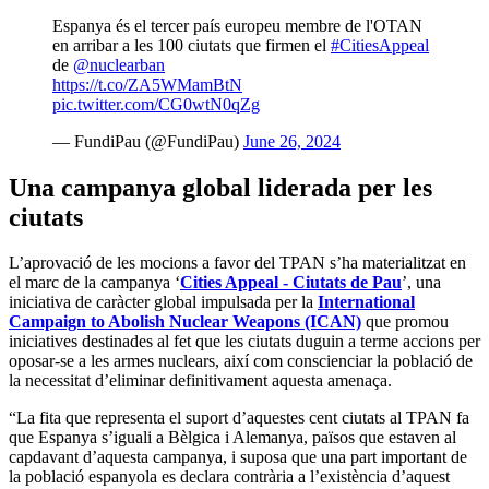
Espanya és el tercer país europeu membre de l'OTAN
en arribar a les 100 ciutats que firmen el
#CitiesAppeal
de
@nuclearban
https://t.co/ZA5WMamBtN
pic.twitter.com/CG0wtN0qZg
— FundiPau (@FundiPau)
June 26, 2024
Una campanya global liderada per les
ciutats
L’aprovació de les mocions a favor del TPAN s’ha materialitzat en
el marc de la campanya ‘
Cities Appeal - Ciutats de Pau
’, una
iniciativa de caràcter global impulsada per la
International
Campaign to Abolish Nuclear Weapons (ICAN)
que promou
iniciatives destinades al fet que les ciutats duguin a terme accions per
oposar-se a les armes nuclears, així com conscienciar la població de
la necessitat d’eliminar definitivament aquesta amenaça.
“La fita que representa el suport d’aquestes cent ciutats al TPAN fa
que Espanya s’iguali a Bèlgica i Alemanya, països que estaven al
capdavant d’aquesta campanya, i suposa que una part important de
la població espanyola es declara contrària a l’existència d’aquest