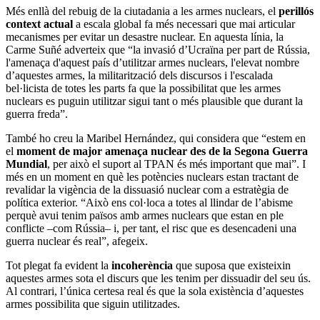
Més enllà del rebuig de la ciutadania a les armes nuclears, el
perillós
context actual
a escala global fa més necessari que mai articular
mecanismes per evitar un desastre nuclear. En aquesta línia, la
Carme Suñé adverteix que “la invasió d’Ucraïna per part de Rússia,
l'amenaça d'aquest país d’utilitzar armes nuclears, l'elevat nombre
d’aquestes armes, la militarització dels discursos i l'escalada
bel·licista de totes les parts fa que la possibilitat que les armes
nuclears es puguin utilitzar sigui tant o més plausible que durant la
guerra freda”.
També ho creu la Maribel Hernández, qui considera que “estem en
el
moment de major amenaça nuclear des de la Segona Guerra
Mundial
, per això el suport al TPAN és més important que mai”. I
més en un moment en què les potències nuclears estan tractant de
revalidar la vigència de la dissuasió nuclear com a estratègia de
política exterior. “Això ens col·loca a totes al llindar de l’abisme
perquè avui tenim països amb armes nuclears que estan en ple
conflicte –com Rússia– i, per tant, el risc que es desencadeni una
guerra nuclear és real”, afegeix.
Tot plegat fa evident la
incoherència
que suposa que existeixin
aquestes armes sota el discurs que les tenim per dissuadir del seu ús.
Al contrari, l’única certesa real és que la sola existència d’aquestes
armes possibilita que siguin utilitzades.