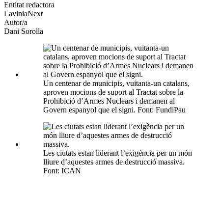
altres
Entitat redactora
xarxes
LaviniaNext
socials
Autor/a
Dani Sorolla
Un centenar de municipis, vuitanta-un catalans,
aproven mocions de suport al Tractat sobre la
Prohibició d’Armes Nuclears i demanen al
Govern espanyol que el signi. Font: FundiPau
Les ciutats estan liderant l’exigència per un món
lliure d’aquestes armes de destrucció massiva.
Font: ICAN