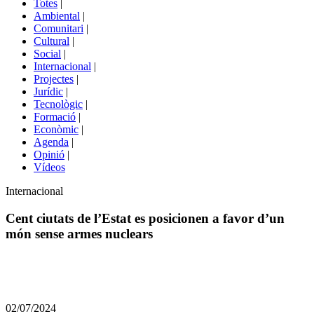
Totes
|
menú
Ambiental
|
de
Comunitari
|
portals
Cultural
|
Social
|
Internacional
|
Projectes
|
Jurídic
|
Tecnològic
|
Formació
|
Econòmic
|
Agenda
|
Opinió
|
Vídeos
Àmbit
Internacional
de
la
Cent ciutats de l’Estat es posicionen a favor d’un
notícia
món sense armes nuclears
Comparteix
Compartir
en
02/07/2024