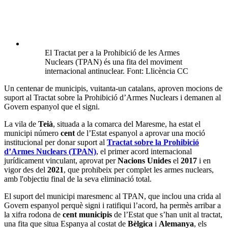
El Tractat per a la Prohibició de les Armes
Nuclears (TPAN) és una fita del moviment
internacional antinuclear. Font: Llicència CC
Un centenar de municipis, vuitanta-un catalans, aproven mocions de
suport al Tractat sobre la Prohibició d’Armes Nuclears i demanen al
Govern espanyol que el signi.
La vila de
Teià
, situada a la comarca del Maresme, ha estat el
municipi número
cent
de l’Estat espanyol a aprovar una moció
institucional per donar suport al
Tractat sobre la Prohibició
d’Armes Nuclears (TPAN)
, el primer acord internacional
jurídicament vinculant, aprovat per
Nacions Unides
el
2017
i en
vigor des del
2021
, que prohibeix per complet les armes nuclears,
amb l'objectiu final de la seva eliminació total.
El suport del municipi maresmenc al TPAN, que inclou una crida al
Govern espanyol perquè signi i ratifiqui l’acord, ha permès arribar a
la xifra rodona de
cent municipis
de l’Estat que s’han unit al tractat,
una fita que situa Espanya al costat de
Bèlgica
i
Alemanya
, els