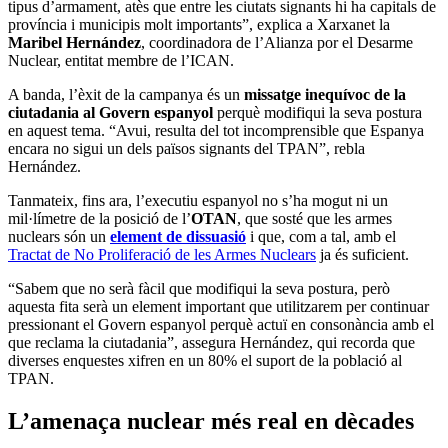
tipus d’armament, atès que entre les ciutats signants hi ha capitals de
província i municipis molt importants”, explica a Xarxanet la
Maribel Hernández
, coordinadora de l’Alianza por el Desarme
Nuclear, entitat membre de l’ICAN.
A banda, l’èxit de la campanya és un
missatge inequívoc de la
ciutadania al Govern espanyol
perquè modifiqui la seva postura
en aquest tema. “Avui, resulta del tot incomprensible que Espanya
encara no sigui un dels països signants del TPAN”, rebla
Hernández.
Tanmateix, fins ara, l’executiu espanyol no s’ha mogut ni un
mil·límetre de la posició de l’
OTAN
, que sosté que les armes
nuclears són un
element de dissuasió
i que, com a tal, amb el
Tractat de No Proliferació de les Armes Nuclears
ja és suficient.
“Sabem que no serà fàcil que modifiqui la seva postura, però
aquesta fita serà un element important que utilitzarem per continuar
pressionant el Govern espanyol perquè actuï en consonància amb el
que reclama la ciutadania”, assegura Hernández, qui recorda que
diverses enquestes xifren en un 80% el suport de la població al
TPAN.
L’amenaça nuclear més real en dècades