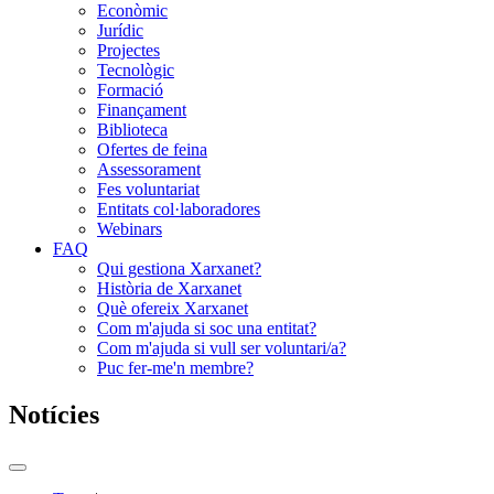
Econòmic
Jurídic
Projectes
Tecnològic
Formació
Finançament
Biblioteca
Ofertes de feina
Assessorament
Fes voluntariat
Entitats col·laboradores
Webinars
FAQ
Qui gestiona Xarxanet?
Història de Xarxanet
Què ofereix Xarxanet
Com m'ajuda si soc una entitat?
Com m'ajuda si vull ser voluntari/a?
Puc fer-me'n membre?
Notícies
Commutador
del