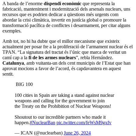
A banda de l’enorme
dispendi econòmic
que representa la
fabricació, manteniment i modernització dels arsenals nuclears, uns
recursos que es podrien dedicar a qüestions més urgents com
abordar la crisi climàtica, invertir en justícia global o promoure la
transformació pacífica de conflictes i desarmament, per citar alguns
exemples.
Amb tot, no hi ha dubte que el millor mecanisme que existeix
actualment per posar fre a la proliferació de l’armament nuclear és el
TPAN. “La signatura del tractat és l’únic que marca de veritat un
camí cap a la
fi de les armes nuclears
”, rebla Hernández.
Catalunya
, amb vuitanta-un dels cent municipis de l’Estat que han
aprovat mocions a favor de l’acord, és capdavantera en aquest
sentit.
BIG 100
100 cities in Spain are taking a stand against nuclear
weapons and calling for the government to join
the Treaty on the Prohibition of Nuclear Weapons!
Shoutout to our incredible partners who made it
happen.
#NuclearBan
pic.twitter.com/feWsM9gxfv
— ICAN (@nuclearban)
June 26, 2024