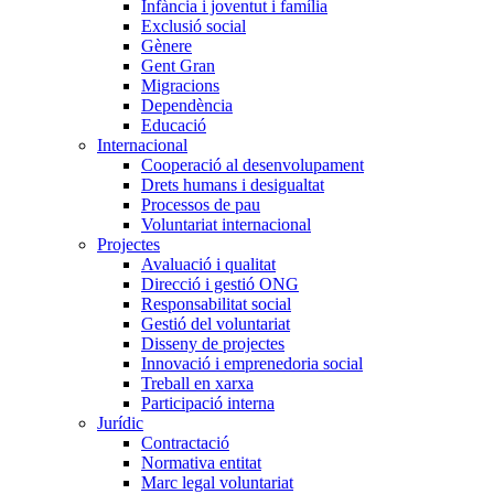
Infància i joventut i família
Exclusió social
Gènere
Gent Gran
Migracions
Dependència
Educació
Internacional
Cooperació al desenvolupament
Drets humans i desigualtat
Processos de pau
Voluntariat internacional
Projectes
Avaluació i qualitat
Direcció i gestió ONG
Responsabilitat social
Gestió del voluntariat
Disseny de projectes
Innovació i emprenedoria social
Treball en xarxa
Participació interna
Jurídic
Contractació
Normativa entitat
Marc legal voluntariat