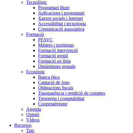
Tecnològic
Programari lliure
Aplicacions i programari
Xarxes socials i Internet
Accessibilitat i tecnologia
Comunicació associativa
Formació
PFAVC
Màsters i postgraus
Formació intervenció
Formació gestió
Formació en línia
Dinàmiques grupals
Econòmic
Banca ètica
Captació de fons
Obligacions fiscals
Transparència i rendició de comptes
Tresoreria i comptabilitat
Cooperativisme
Agenda
Opinió
Vídeos
Recursos
Tots