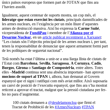
únics països europeus que formen part de l'OTAN que fins ara
l’havien assolit.
Igualment, aquest centenar de suports mostra, un cop més, el
lideratge que estan exercint les ciutats
, principals damnificades de
les armes nuclears, en l’exigència per un món lliure d’aquestes
armes de destrucció massiva. Així ho expressa la
Carme Suñé
,
vicepresidenta de
FundiPau
i membre de l’
Alianza por el
Desarme Nuclear
, en un
article publicat recentment a Xarxanet
:
“Les ciutats són l’objectiu principal de les armes nuclears i, per tant,
tenen la responsabilitat de denunciar que aquest armament formi part
de les polítiques de seguretat nacional”.
Teià només ha estat l’última a unir-se a una llarga llista de ciutats de
l’Estat com
Barcelona
,
Sevilla
,
Saragossa
,
A Corunya
,
Cadis
,
Burgos
,
Girona
o
Santiago de Compostel·la
, entre altres. Totes
elles –
Madrid
continua sent una absència important– han aprovat
mocions de suport al TPAN
i, alhora, han demanat al Govern
espanyol que el signi i ratifiqui com més aviat millor. Això suposaria
un canvi de posició de l’executiu espanyol, que fins ara s’ha mostrat
reticent a aprovar el tractat, malgrat que la pressió ciutadana per fer-
ho no para d’augmentar.
100 ciutats demanen a
@desdelamoncloa
que firmi el
Tractat de Prohibició de les
#ArmesNuclears
#TPAN