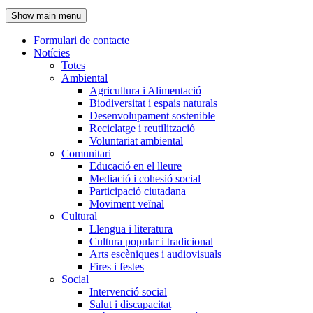
de
Show main menu
l'encapçalament
Formulari de contacte
Notícies
Navegació
Totes
principal
Ambiental
Agricultura i Alimentació
Biodiversitat i espais naturals
Desenvolupament sostenible
Reciclatge i reutilització
Voluntariat ambiental
Comunitari
Educació en el lleure
Mediació i cohesió social
Participació ciutadana
Moviment veïnal
Cultural
Llengua i literatura
Cultura popular i tradicional
Arts escèniques i audiovisuals
Fires i festes
Social
Intervenció social
Salut i discapacitat