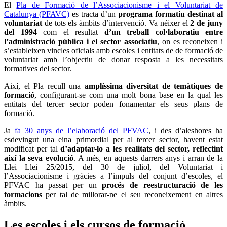
El
Pla de Formació de l’Associacionisme i el Voluntariat de
Catalunya (PFAVC)
es tracta d’un
programa formatiu destinat al
voluntariat
de tots els àmbits d’intervenció. Va néixer el
2 de juny
del 1994
com el resultat
d’un treball col·laboratiu entre
l’administració pública i el sector associatiu
, on es reconeixen i
s’estableixen vincles oficials amb escoles i entitats de de formació de
voluntariat amb l’objectiu de donar resposta a les necessitats
formatives del sector.
Així, el Pla recull una
amplíssima diversitat de temàtiques de
formació
, configurant-se com una molt bona base en la qual les
entitats del tercer sector poden fonamentar els seus plans de
formació.
Ja
fa 30 anys de l’elaboració del PFVAC
, i des d’aleshores ha
esdevingut una eina primordial per al tercer sector, havent estat
modificat per tal
d’adaptar-lo a les realitats del sector, reflectint
així la seva evolució
. A més, en aquests darrers anys i arran de la
Llei Llei 25/2015, del 30 de juliol, del Voluntariat i
l’Associacionisme i gràcies a l’impuls del conjunt d’escoles, el
PFVAC ha passat per un
procés de reestructuració de les
formacions
per tal de millorar-ne el seu reconeixement en altres
àmbits.
Les escoles i els cursos de formació