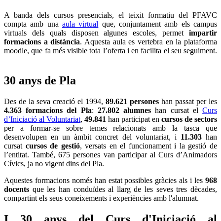
A banda dels cursos presencials, el teixit formatiu del PFAVC
compta amb una
aula virtual
que, conjuntament amb els campus
virtuals dels quals disposen algunes escoles, permet
impartir
formacions a distància
. Aquesta aula es vertebra en la plataforma
moodle, que fa més visible tota l’oferta i en facilita el seu seguiment.
30 anys de Pla
Des de la seva creació el 1994,
89.621
persones
han passat per les
4.363 formacions del Pla
:
27.802
alumnes
han cursat el
Curs
d’Iniciació al Voluntariat
,
49.841
han participat en
cursos de sectors
per a formar-se sobre temes relacionats amb
la tasca que
desenvolupen en un àmbit concret del voluntariat, i
11.303
han
cursat
cursos de gestió
, versats en el funcionament i la gestió de
l’entitat. També, 675 persones van participar al Curs d’Animadors
Cívics, ja no vigent dins del Pla.
Aquestes formacions només han estat possibles gràcies als i les
9
68
docents
que les han conduïdes al llarg de les seves tres dècades,
compartint els seus coneixements i experiències amb l'alumnat.
I 30 anys del Curs d'Iniciació al