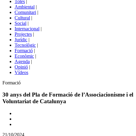
Totes
|
menú
Ambiental
|
de
Comunitari
|
portals
Cultural
|
Social
|
Internacional
|
Projectes
|
Jurídic
|
Tecnològic
|
Formació
|
Econòmic
|
Agenda
|
Opinió
|
Vídeos
Àmbit
Formació
de
la
30 anys del Pla de Formació de l’Associacionisme i el
notícia
Voluntariat de Catalunya
Comparteix
Compartir
en
21/10/2024
altres