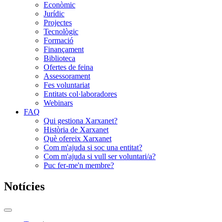
Econòmic
Jurídic
Projectes
Tecnològic
Formació
Finançament
Biblioteca
Ofertes de feina
Assessorament
Fes voluntariat
Entitats col·laboradores
Webinars
FAQ
Qui gestiona Xarxanet?
Història de Xarxanet
Què ofereix Xarxanet
Com m'ajuda si soc una entitat?
Com m'ajuda si vull ser voluntari/a?
Puc fer-me'n membre?
Notícies
Commutador
del