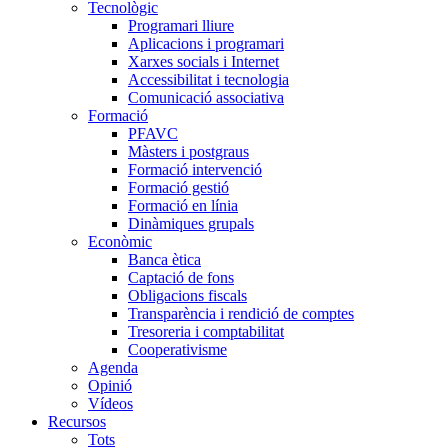
Tecnològic
Programari lliure
Aplicacions i programari
Xarxes socials i Internet
Accessibilitat i tecnologia
Comunicació associativa
Formació
PFAVC
Màsters i postgraus
Formació intervenció
Formació gestió
Formació en línia
Dinàmiques grupals
Econòmic
Banca ètica
Captació de fons
Obligacions fiscals
Transparència i rendició de comptes
Tresoreria i comptabilitat
Cooperativisme
Agenda
Opinió
Vídeos
Recursos
Tots