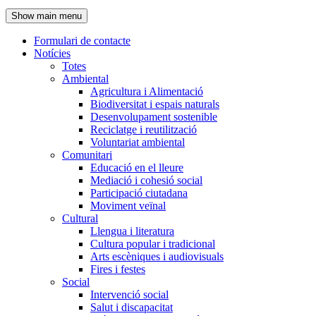
de
Show main menu
l'encapçalament
Formulari de contacte
Notícies
Navegació
Totes
principal
Ambiental
Agricultura i Alimentació
Biodiversitat i espais naturals
Desenvolupament sostenible
Reciclatge i reutilització
Voluntariat ambiental
Comunitari
Educació en el lleure
Mediació i cohesió social
Participació ciutadana
Moviment veïnal
Cultural
Llengua i literatura
Cultura popular i tradicional
Arts escèniques i audiovisuals
Fires i festes
Social
Intervenció social
Salut i discapacitat