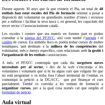
Durant aquests 30 anys que fa que existeix el Pla, un total de
48
entitats han estat escoles del Pla de formació
orientat a posar a
disposició del voluntariat un grandíssim nombre d’eines i recursos
per a millorar i facilitar la seva tasca i, en general, les capacitats del
tercer sector i l’associacionisme català.
Les escoles i centres que ara mateix en formen part es poden
consultar a la
pàgina del PFAVC
, així com també l’
agenda
i el
catàleg
de cursos. En ambdós llocs es poden trobar cursos de moltes
temàtiques, tant destinats a la
millora de les competències
del
voluntariat, més o menys específics, com relacionats amb
la gestió i
l’organització de les entitats
i associacions.
A més, el PFAVC contempla que cada dia
sorgeixen noves
necessitats per al sector
, i des de la web s’encoratja a les
voluntàries i voluntaris que si hi ha algun curs que vulguin fer que
no està programat o es troba fora l’abast territorial de l’entitat, es
comuniqui la petició a la DGACC, que pot finançar el curs
parcialment. També es convida a les entitats de formació a
organitzar cursos
, per a la qual cosa només cal que omplin el
formulari de petició
.
Aula virtual