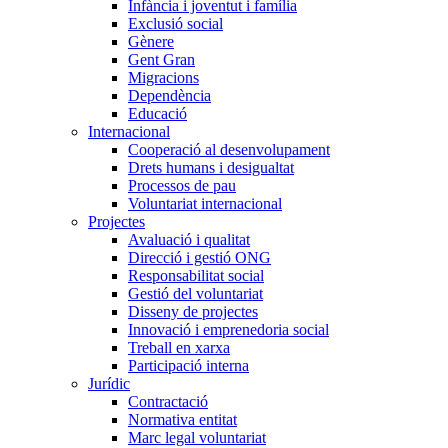
Infància i joventut i família
Exclusió social
Gènere
Gent Gran
Migracions
Dependència
Educació
Internacional
Cooperació al desenvolupament
Drets humans i desigualtat
Processos de pau
Voluntariat internacional
Projectes
Avaluació i qualitat
Direcció i gestió ONG
Responsabilitat social
Gestió del voluntariat
Disseny de projectes
Innovació i emprenedoria social
Treball en xarxa
Participació interna
Jurídic
Contractació
Normativa entitat
Marc legal voluntariat