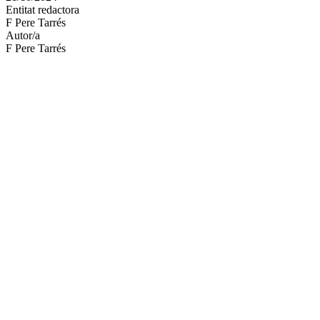
Entitat redactora
xarxes
F Pere Tarrés
socials
Autor/a
F Pere Tarrés