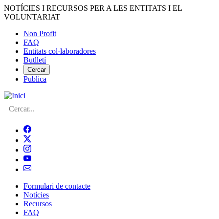
Vés
NOTÍCIES I RECURSOS PER A LES ENTITATS I EL
al
VOLUNTARIAT
contingut
Non Profit
FAQ
Menú
Entitats col·laboradores
del
Butlletí
compte
Cercar
Publica
d'usuari
Cerca
Formulari de contacte
Notícies
Navegació
Recursos
principal
FAQ