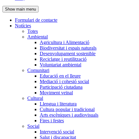
de
Show main menu
l'encapçalament
Formulari de contacte
Notícies
Navegació
Totes
principal
Ambiental
Agricultura i Alimentació
Biodiversitat i espais naturals
Desenvolupament sostenible
Reciclatge i reutilització
Voluntariat ambiental
Comunitari
Educació en el lleure
Mediació i cohesió social
Participació ciutadana
Moviment veïnal
Cultural
Llengua i literatura
Cultura popular i tradicional
Arts escèniques i audiovisuals
Fires i festes
Social
Intervenció social
Salut i discapacitat