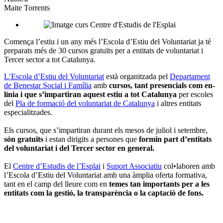
Maite Torrents
socials
Comença l’estiu i un any més l’Escola d’Estiu del Voluntariat ja té
preparats més de 30 cursos gratuïts per a entitats de voluntariat i
Tercer sector a tot Catalunya.
L’Escola d’Estiu del Voluntariat
està organitzada pel
Departament
de Benestar Social i Família
amb
cursos, tant presencials com en-
línia i que s’impartiran aquest estiu a tot Catalunya
per escoles
del
Pla de formació del voluntariat de Catalunya
i altres entitats
especialitzades.
Els cursos, que s’impartiran durant els mesos de juliol i setembre,
són gratuïts
i estan dirigits a persones que
formin part d’entitats
del voluntariat i del Tercer sector en general.
El
Centre d’Estudis de l’Esplai
i
Suport Associatiu
col•laboren amb
l’Escola d’Estiu del Voluntariat amb una àmplia oferta formativa,
tant en el camp del lleure com en
temes tan importants per a les
entitats com la gestió, la transparència o la captació de fons.