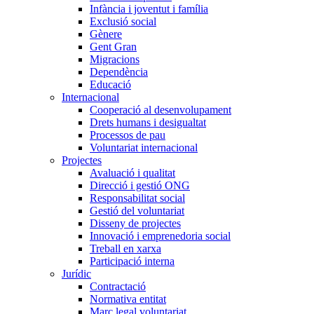
Infància i joventut i família
Exclusió social
Gènere
Gent Gran
Migracions
Dependència
Educació
Internacional
Cooperació al desenvolupament
Drets humans i desigualtat
Processos de pau
Voluntariat internacional
Projectes
Avaluació i qualitat
Direcció i gestió ONG
Responsabilitat social
Gestió del voluntariat
Disseny de projectes
Innovació i emprenedoria social
Treball en xarxa
Participació interna
Jurídic
Contractació
Normativa entitat
Marc legal voluntariat