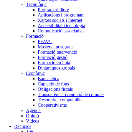
Tecnològic
Programari lliure
Aplicacions i programari
Xarxes socials i Internet
Accessibilitat i tecnologia
Comunicació associativa
Formació
PFAVC
Màsters i postgraus
Formació intervenció
Formació gestió
Formació en línia
Dinàmiques grupals
Econòmic
Banca ètica
Captació de fons
Obligacions fiscals
Transparència i rendició de comptes
Tresoreria i comptabilitat
Cooperativisme
Agenda
Opinió
Vídeos
Recursos
Tots