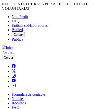
Vés
NOTÍCIES I RECURSOS PER A LES ENTITATS I EL
al
VOLUNTARIAT
contingut
Non Profit
FAQ
Menú
Entitats col·laboradores
del
Butlletí
compte
Cercar
Publica
d'usuari
Cerca
Formulari de contacte
Notícies
Navegació
Recursos
principal
FAQ