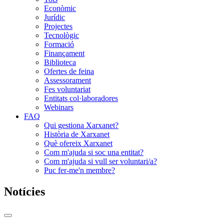
Econòmic
Jurídic
Projectes
Tecnològic
Formació
Finançament
Biblioteca
Ofertes de feina
Assessorament
Fes voluntariat
Entitats col·laboradores
Webinars
FAQ
Qui gestiona Xarxanet?
Història de Xarxanet
Què ofereix Xarxanet
Com m'ajuda si soc una entitat?
Com m'ajuda si vull ser voluntari/a?
Puc fer-me'n membre?
Notícies
Commutador