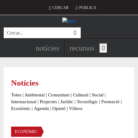
Vés al contingut
Menú del compte d'usuari
CERCAR
PUBLICA
Cerca
Navegació principal de l'encapç
notícies
recursos
Show main menu
Notícies
Totes
|
Ambiental
|
Comunitari
|
Cultural
|
Social
|
Internacional
|
Projectes
|
Jurídic
|
Tecnològic
|
Formació
|
Econòmic
|
Agenda
|
Opinió
|
Vídeos
Àmbit de la notícia
ECONÒMIC