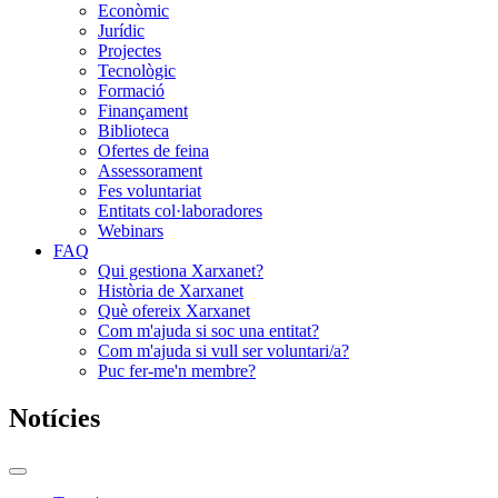
Econòmic
Jurídic
Projectes
Tecnològic
Formació
Finançament
Biblioteca
Ofertes de feina
Assessorament
Fes voluntariat
Entitats col·laboradores
Webinars
FAQ
Qui gestiona Xarxanet?
Història de Xarxanet
Què ofereix Xarxanet
Com m'ajuda si soc una entitat?
Com m'ajuda si vull ser voluntari/a?
Puc fer-me'n membre?
Notícies
Commutador
del