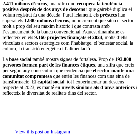
2.411 milions d’euros
, una xifra que
recupera la tendència
positiva després de dos anys de descens
i que gairebé duplica el
volum registrat fa una dècada. Paral·lelament, els
préstecs
han
superat els
1.900 milions d’euros
, un increment que situa el sector
molt a prop del seu màxim històric i que contrasta amb
l’estancament de la banca convencional. Aquest dinamisme es
reflecteix en els
9.160 projectes finançats el 2024
, molts d’ells
vinculats a sectors estratègics com l’habitatge, el benestar social, la
cultura, la transició energètica i l’alimentació.
La
base social
també mostra signes de fortalesa. Prop de
193.000
persones formen part de les finances ètiques
, una xifra que creix
per segon any consecutiu i que evidencia que
el sector manté una
comunitat compromesa
que entén les finances com una eina de
transformació. El
capital social
, tot i experimentar un descens
respecte al 2023, es manté e
n nivells similars als d’anys anteriors
i
reflecteix la diversitat de realitats dins del sector.
View this post on Instagram