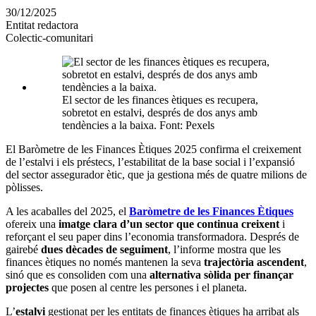
en
30/12/2025
altres
Entitat redactora
xarxes
Colectic-comunitari
socials
El sector de les finances ètiques es recupera,
sobretot en estalvi, després de dos anys amb
tendències a la baixa. Font: Pexels
El Baròmetre de les Finances Ètiques 2025 confirma el creixement
de l’estalvi i els préstecs, l’estabilitat de la base social i l’expansió
del sector assegurador ètic, que ja gestiona més de quatre milions de
pòlisses.
A les acaballes del 2025, el
Baròmetre de les Finances Ètiques
ofereix una
imatge clara d’un sector que continua creixent
i
reforçant el seu paper dins l’economia transformadora. Després de
gairebé
dues dècades de seguiment
, l’informe mostra que les
finances ètiques no només mantenen la seva
trajectòria ascendent
,
sinó que es consoliden com una
alternativa sòlida per finançar
projectes
que posen al centre les persones i el planeta.
L’
estalvi
gestionat per les entitats de finances ètiques ha arribat als