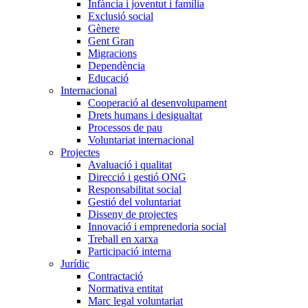
Infància i joventut i família
Exclusió social
Gènere
Gent Gran
Migracions
Dependència
Educació
Internacional
Cooperació al desenvolupament
Drets humans i desigualtat
Processos de pau
Voluntariat internacional
Projectes
Avaluació i qualitat
Direcció i gestió ONG
Responsabilitat social
Gestió del voluntariat
Disseny de projectes
Innovació i emprenedoria social
Treball en xarxa
Participació interna
Jurídic
Contractació
Normativa entitat
Marc legal voluntariat