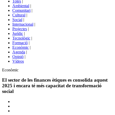
Totes
|
menú
Ambiental
|
de
Comunitari
|
portals
Cultural
|
Social
|
Internacional
|
Projectes
|
Jurídic
|
Tecnològic
|
Formació
|
Econòmic
|
Agenda
|
Opinió
|
Vídeos
Àmbit
Econòmic
de
la
El sector de les finances ètiques es consolida aquest
notícia
2025 i encara té més capacitat de transformació
social
Comparteix
Compartir