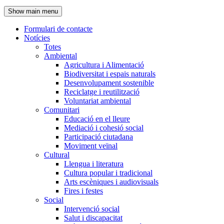
de
Show main menu
l'encapçalament
Formulari de contacte
Notícies
Navegació
Totes
principal
Ambiental
Agricultura i Alimentació
Biodiversitat i espais naturals
Desenvolupament sostenible
Reciclatge i reutilització
Voluntariat ambiental
Comunitari
Educació en el lleure
Mediació i cohesió social
Participació ciutadana
Moviment veïnal
Cultural
Llengua i literatura
Cultura popular i tradicional
Arts escèniques i audiovisuals
Fires i festes
Social
Intervenció social
Salut i discapacitat