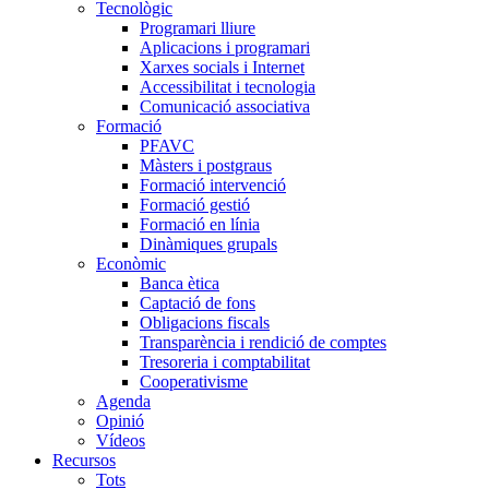
Tecnològic
Programari lliure
Aplicacions i programari
Xarxes socials i Internet
Accessibilitat i tecnologia
Comunicació associativa
Formació
PFAVC
Màsters i postgraus
Formació intervenció
Formació gestió
Formació en línia
Dinàmiques grupals
Econòmic
Banca ètica
Captació de fons
Obligacions fiscals
Transparència i rendició de comptes
Tresoreria i comptabilitat
Cooperativisme
Agenda
Opinió
Vídeos
Recursos
Tots