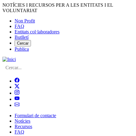
Vés
NOTÍCIES I RECURSOS PER A LES ENTITATS I EL
al
VOLUNTARIAT
contingut
Non Profit
FAQ
Menú
Entitats col·laboradores
del
Butlletí
compte
Cercar
Publica
d'usuari
Cerca
Formulari de contacte
Notícies
Navegació
Recursos
principal
FAQ