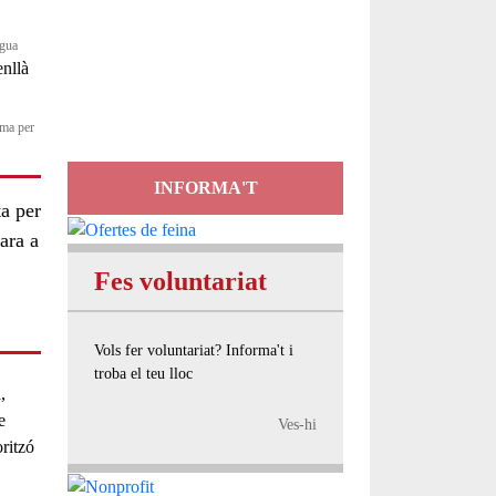
Servei
ngua
d'Assessorament
gratuït per a entitats
rma per
INFORMA'T
ta per
cara a
Fes voluntariat
Vols fer voluntariat? Informa't i
troba el teu lloc
,
e
Ves-hi
oritzó