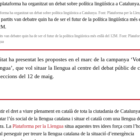
aforma ha organitzat un debat sobre política lingüística a Catalunya. Font: Plataforma per la Lle
its van debatre quin ha de ser el futur de la política lingüística més enllà del 12M. Font: Platafo
gua
itat ha presentat les propostes en el marc de la campanya ‘Vo
engua’, que vol situar la llengua al centre del debat públic de 
leccions del 12 de maig.
tir el
dret a viure plenament en català
de tota la ciutadania de Catalunya
tar l’
ús social de la llengua catalana
i situar el
català com una llengua d
ra
. La
Plataforma per la Llengua
situa aquestes tres idees força com l’h
l perseguir per treure la llengua catalana de la situació d’
emergència