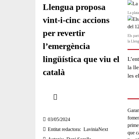
Llengua proposa
La plat
vint-i-cinc accions
per revertir
Els part
la Llen
l’emergència
lingüística que viu el
L’ent
la ll
català
les e
Comparteix
Compartir en altres xarxes socials
Garan
fomen
03/05/2024
prime
Entitat redactora
LaviniaNext
que ca