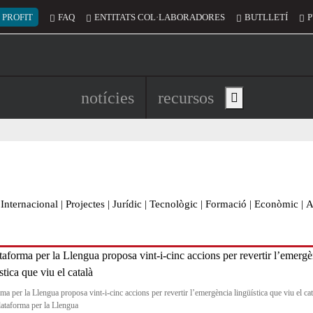
 del compte d'usuari
 PROFIT
FAQ
ENTITATS COL·LABORADORES
BUTLLETÍ
P
Navegació principal de l'encapç
notícies
recursos
Show main menu
Internacional
|
Projectes
|
Jurídic
|
Tecnològic
|
Formació
|
Econòmic
|
A
ma per la Llengua proposa vint-i-cinc accions per revertir l’emergència lingüística que viu el cat
lataforma per la Llengua