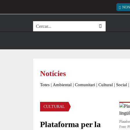
Vés al contingut
Menú
NON
Cerca
Notícies
Totes
|
Ambiental
|
Comunitari
|
Cultural
|
Social
|
Àmbit de la notícia
CULTURAL
Platafor
Plataforma per la
Font: P