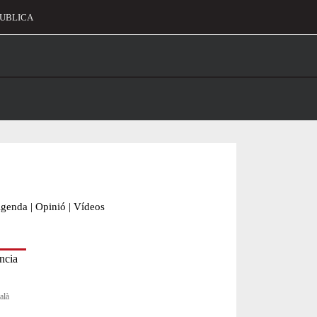
UBLICA
alament
genda
|
Opinió
|
Vídeos
alà