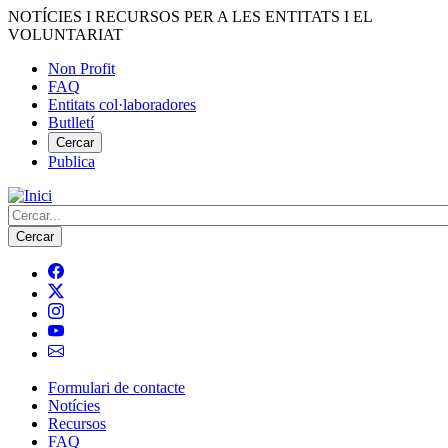
Vés
NOTÍCIES I RECURSOS PER A LES ENTITATS I EL
al
VOLUNTARIAT
contingut
Non Profit
FAQ
Menú
Entitats col·laboradores
del
Butlletí
compte
Cercar
Publica
d'usuari
Cerca
Formulari de contacte
Notícies
Navegació
Recursos
principal
FAQ