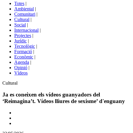
del
Totes
|
menú
Ambiental
|
de
Comunitari
|
portals
Cultural
|
Social
|
Internacional
|
Projectes
|
Jurídic
|
Tecnològic
|
Formació
|
Econòmic
|
Agenda
|
Opinió
|
Vídeos
Àmbit
Cultural
de
la
Ja es coneixen els vídeos guanyadors del
notícia
‘Reimagina’t. Vídeos lliures de sexisme’ d'enguany
Comparteix
Compartir
en