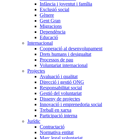
Infància i joventut i família
Exclusió social
Gènere
Gent Gran
Migracions
Dependència
Educació
Internacional
Cooperació al desenvolupament
Drets humans i desigualtat
Processos de pau
Voluntariat internacional
Projectes
Avaluació i qualitat
Direcció i gestió ONG
Responsabilitat social
Gestió del voluntariat
Disseny de projectes
Innovació i emprenedoria social
Treball en xarxa
Participació interna
Jurídic
Contractació
Normativa entitat
Marc legal voluntariat