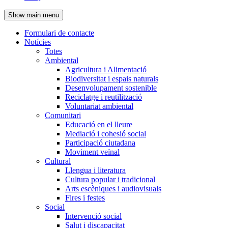
de
Show main menu
l'encapçalament
Formulari de contacte
Notícies
Navegació
Totes
principal
Ambiental
Agricultura i Alimentació
Biodiversitat i espais naturals
Desenvolupament sostenible
Reciclatge i reutilització
Voluntariat ambiental
Comunitari
Educació en el lleure
Mediació i cohesió social
Participació ciutadana
Moviment veïnal
Cultural
Llengua i literatura
Cultura popular i tradicional
Arts escèniques i audiovisuals
Fires i festes
Social
Intervenció social
Salut i discapacitat