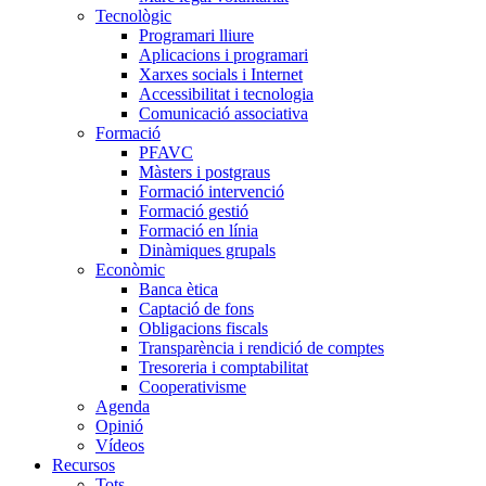
Tecnològic
Programari lliure
Aplicacions i programari
Xarxes socials i Internet
Accessibilitat i tecnologia
Comunicació associativa
Formació
PFAVC
Màsters i postgraus
Formació intervenció
Formació gestió
Formació en línia
Dinàmiques grupals
Econòmic
Banca ètica
Captació de fons
Obligacions fiscals
Transparència i rendició de comptes
Tresoreria i comptabilitat
Cooperativisme
Agenda
Opinió
Vídeos
Recursos
Tots