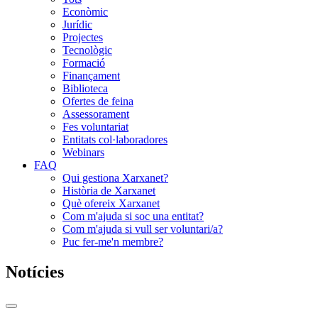
Econòmic
Jurídic
Projectes
Tecnològic
Formació
Finançament
Biblioteca
Ofertes de feina
Assessorament
Fes voluntariat
Entitats col·laboradores
Webinars
FAQ
Qui gestiona Xarxanet?
Història de Xarxanet
Què ofereix Xarxanet
Com m'ajuda si soc una entitat?
Com m'ajuda si vull ser voluntari/a?
Puc fer-me'n membre?
Notícies
Commutador