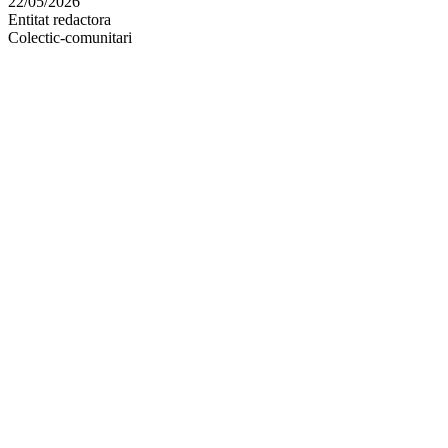
22/05/2026
altres
Entitat redactora
xarxes
Colectic-comunitari
socials