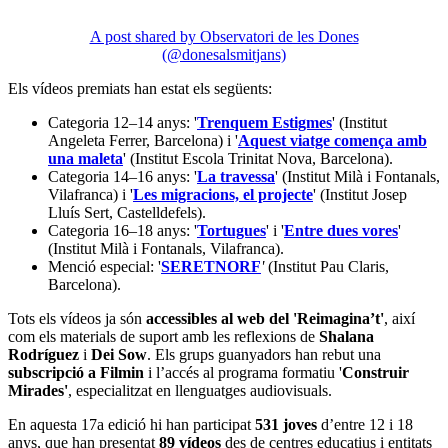
A post shared by Observatori de les Dones
(@donesalsmitjans)
Els vídeos premiats han estat els següents:
Categoria 12–14 anys: '
Trenquem Estigmes
' (Institut
Angeleta Ferrer, Barcelona) i '
Aquest viatge comença amb
una maleta
' (Institut Escola Trinitat Nova, Barcelona).
Categoria 14–16 anys: '
La travessa
' (Institut Milà i Fontanals,
Vilafranca) i '
Les migracions, el projecte
' (Institut Josep
Lluís Sert, Castelldefels).
Categoria 16–18 anys: '
Tortugues
' i '
Entre dues vores
'
(Institut Milà i Fontanals, Vilafranca).
Menció especial: '
SERETNORF
'
(Institut Pau Claris,
Barcelona).
Tots els vídeos ja són
accessibles al web del 'Reimagina’t'
, així
com els materials de suport amb les reflexions de
Shalana
Rodríguez
i
Dei Sow
. Els grups guanyadors han rebut una
subscripció a Filmin
i l’accés al programa formatiu '
Construir
Mirades'
, especialitzat en llenguatges audiovisuals.
En aquesta 17a edició hi han participat
531 joves
d’entre 12 i 18
anys, que han presentat
89 vídeos
des de centres educatius i entitats