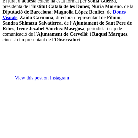
El jurat d’aquesta edició ha estat format per
Sònia Guerra
,
presidenta de l’
Institut Català de les Dones
;
Núria Moreno
, de la
Diputació de Barcelona
;
Magnolia López Benítez
, de
Dones
Visuals
;
Zaida Carmona
, directora i representant de
Filmin
;
Sandra Shimazu Salvatierra
, de l’
Ajuntament de Sant Pere de
Ribes
;
Irene Jezabel Sánchez Masegosa
, periodista i cap de
comunicació de l’
Ajuntament de Cervelló
; i
Raquel Marques
,
cineasta i representant de l’
Observatori
.
View this post on Instagram