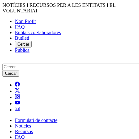
Vés
NOTÍCIES I RECURSOS PER A LES ENTITATS I EL
al
VOLUNTARIAT
contingut
Non Profit
FAQ
Menú
Entitats col·laboradores
del
Butlletí
compte
Cercar
Publica
d'usuari
Cerca
Formulari de contacte
Notícies
Navegació
Recursos
principal
FAQ