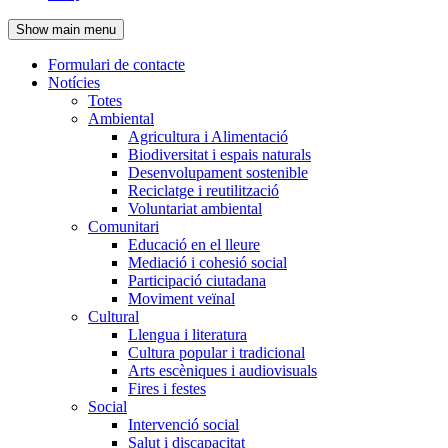
de
Show main menu
l'encapçalament
Formulari de contacte
Notícies
Navegació
Totes
principal
Ambiental
Agricultura i Alimentació
Biodiversitat i espais naturals
Desenvolupament sostenible
Reciclatge i reutilització
Voluntariat ambiental
Comunitari
Educació en el lleure
Mediació i cohesió social
Participació ciutadana
Moviment veïnal
Cultural
Llengua i literatura
Cultura popular i tradicional
Arts escèniques i audiovisuals
Fires i festes
Social
Intervenció social
Salut i discapacitat