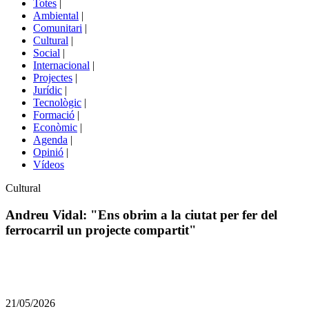
Totes
|
menú
Ambiental
|
de
Comunitari
|
portals
Cultural
|
Social
|
Internacional
|
Projectes
|
Jurídic
|
Tecnològic
|
Formació
|
Econòmic
|
Agenda
|
Opinió
|
Vídeos
Àmbit
Cultural
de
la
Andreu Vidal: "Ens obrim a la ciutat per fer del
notícia
ferrocarril un projecte compartit"
Comparteix
Compartir
en
21/05/2026