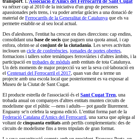
transport
. L'
Associació d'Amics del Ferrocarril de Sant Cugat
va néixer cap al 2010 de la iniciativa d'un grup de persones
apassionades pels trens, i va poder arrelar gràcies a una donació de
material de
Ferrocarrils de la Generalitat de Catalunya
que els va
permetre establir-se al seu local actual.
Des d'aleshores, l'entitat ha crescut en dues direccions: cap endins,
consolidant una
base de socis
que paguen una quota anual, i cap
enfora, obrint-se al
conjunt de la ciutadania
. Les seves activitats
inclouen un
cicle de conferències
,
jornades de portes obertes
,
formacions i tallers sobre temàtiques ferroviàries i d'altres àmbits, i la
participació en
trobades de mòduls
amb entitats de tota Catalunya.
Un dels moments de major projecció va ser la seva col·laboració en
el
Centenari del Ferrocarril el 2017
, quan van dur a terme un
projecte amb una escola local que posteriorment es va exposar al
Museu de la Ciutat de Sant Cugat.
El producte estrella de l'associació és el
Sant Cugat Tren
, una
trobada anual on companyes d'altres entitats munten circuits de
modelisme que el públic —nens i adults— pot gaudir lliurement.
Enguany se'n celebra la segona edició. L'entitat forma part de la
Federació Catalana d'Amics del Ferrocarril
, una xarxa que aplega al
voltant de
cinquanta entitats
amb perfils complementaris: des de
circuits de modelisme fins a trens tripulats de gran format.
La seva organització compta amb un president, Francesc Porta, un