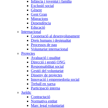
Infància i joventut i família
Exclusió social
Gènere
Gent Gran
Migracions
Dependència
Educació
Internacional
Cooperació al desenvolupament
Drets humans i desigualtat
Processos de pau
Voluntariat internacional
Projectes
Avaluació i qualitat
Direcció i gestió ONG
Responsabilitat social
Gestió del voluntariat
Disseny de projectes
Innovació i emprenedoria social
Treball en xarxa
Participació interna
Jurídic
Contractació
Normativa entitat
Marc legal voluntariat