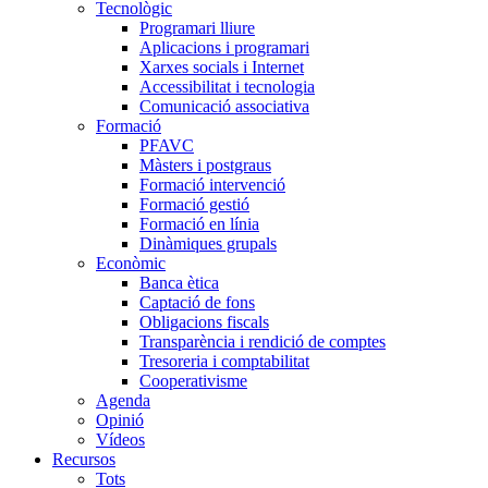
Tecnològic
Programari lliure
Aplicacions i programari
Xarxes socials i Internet
Accessibilitat i tecnologia
Comunicació associativa
Formació
PFAVC
Màsters i postgraus
Formació intervenció
Formació gestió
Formació en línia
Dinàmiques grupals
Econòmic
Banca ètica
Captació de fons
Obligacions fiscals
Transparència i rendició de comptes
Tresoreria i comptabilitat
Cooperativisme
Agenda
Opinió
Vídeos
Recursos
Tots