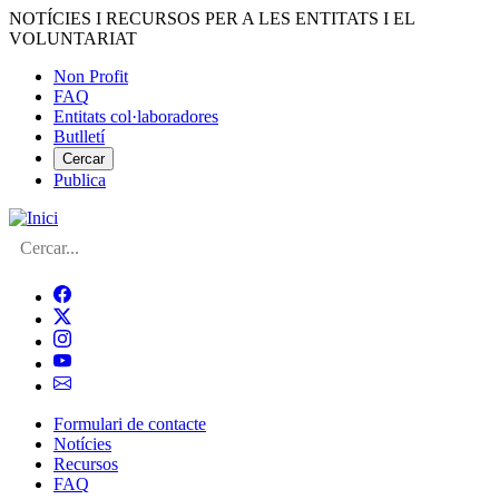
Vés
NOTÍCIES I RECURSOS PER A LES ENTITATS I EL
al
VOLUNTARIAT
contingut
Non Profit
FAQ
Menú
Entitats col·laboradores
del
Butlletí
compte
Cercar
Publica
d'usuari
Cerca
Formulari de contacte
Notícies
Navegació
Recursos
principal
FAQ