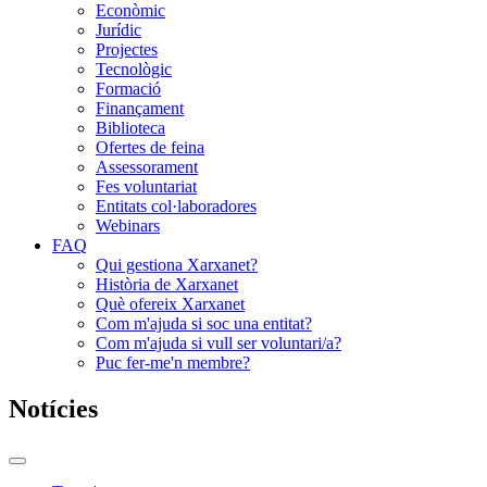
Econòmic
Jurídic
Projectes
Tecnològic
Formació
Finançament
Biblioteca
Ofertes de feina
Assessorament
Fes voluntariat
Entitats col·laboradores
Webinars
FAQ
Qui gestiona Xarxanet?
Història de Xarxanet
Què ofereix Xarxanet
Com m'ajuda si soc una entitat?
Com m'ajuda si vull ser voluntari/a?
Puc fer-me'n membre?
Notícies
Commutador
del