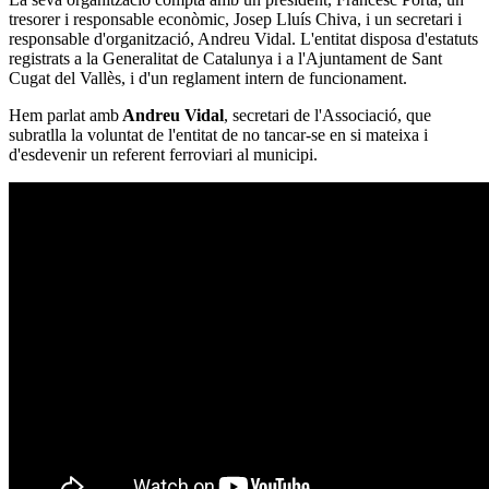
tresorer i responsable econòmic, Josep Lluís Chiva, i un secretari i
responsable d'organització, Andreu Vidal. L'entitat disposa d'estatuts
registrats a la Generalitat de Catalunya i a l'Ajuntament de Sant
Cugat del Vallès, i d'un reglament intern de funcionament.
Hem parlat amb
Andreu Vidal
, secretari de l'Associació, que
subratlla la voluntat de l'entitat de no tancar-se en si mateixa i
d'esdevenir un referent ferroviari al municipi.