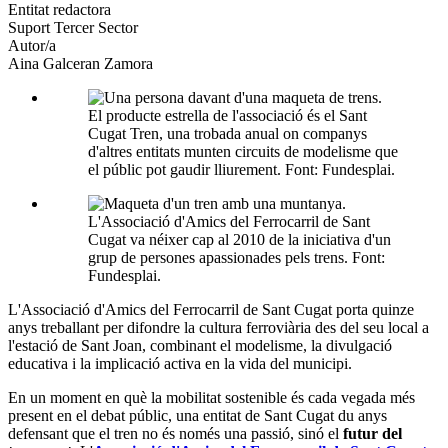
altres
Entitat redactora
xarxes
Suport Tercer Sector
socials
Autor/a
Aina Galceran Zamora
El producte estrella de l'associació és el Sant
Cugat Tren, una trobada anual on companys
d'altres entitats munten circuits de modelisme que
el públic pot gaudir lliurement. Font: Fundesplai.
L'Associació d'Amics del Ferrocarril de Sant
Cugat va néixer cap al 2010 de la iniciativa d'un
grup de persones apassionades pels trens. Font:
Fundesplai.
L'Associació d'Amics del Ferrocarril de Sant Cugat porta quinze
anys treballant per difondre la cultura ferroviària des del seu local a
l'estació de Sant Joan, combinant el modelisme, la divulgació
educativa i la implicació activa en la vida del municipi.
En un moment en què la mobilitat sostenible és cada vegada més
present en el debat públic, una entitat de Sant Cugat du anys
defensant que el tren no és només una passió, sinó el
futur del