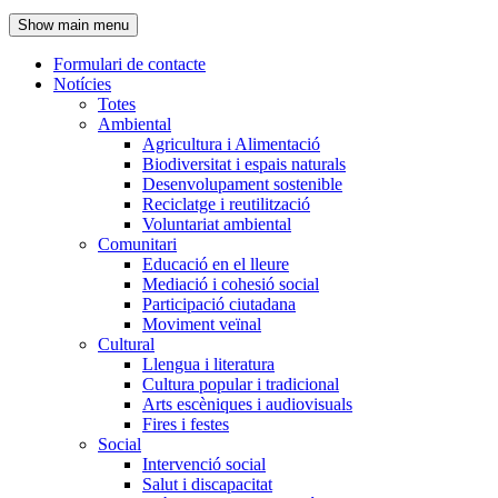
de
Show main menu
l'encapçalament
Formulari de contacte
Notícies
Navegació
Totes
principal
Ambiental
Agricultura i Alimentació
Biodiversitat i espais naturals
Desenvolupament sostenible
Reciclatge i reutilització
Voluntariat ambiental
Comunitari
Educació en el lleure
Mediació i cohesió social
Participació ciutadana
Moviment veïnal
Cultural
Llengua i literatura
Cultura popular i tradicional
Arts escèniques i audiovisuals
Fires i festes
Social
Intervenció social
Salut i discapacitat