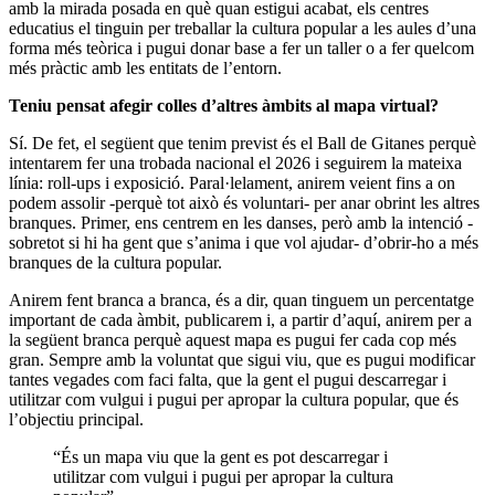
amb la mirada posada en què quan estigui acabat, els centres
educatius el tinguin per treballar la cultura popular a les aules d’una
forma més teòrica i pugui donar base a fer un taller o a fer quelcom
més pràctic amb les entitats de l’entorn.
Teniu pensat afegir colles d’altres àmbits al mapa virtual?
Sí. De fet, el següent que tenim previst és el Ball de Gitanes perquè
intentarem fer una trobada nacional el 2026 i seguirem la mateixa
línia: roll-ups i exposició. Paral·lelament, anirem veient fins a on
podem assolir -perquè tot això és voluntari- per anar obrint les altres
branques. Primer, ens centrem en les danses, però amb la intenció -
sobretot si hi ha gent que s’anima i que vol ajudar- d’obrir-ho a més
branques de la cultura popular.
Anirem fent branca a branca, és a dir, quan tinguem un percentatge
important de cada àmbit, publicarem i, a partir d’aquí, anirem per a
la següent branca perquè aquest mapa es pugui fer cada cop més
gran. Sempre amb la voluntat que sigui viu, que es pugui modificar
tantes vegades com faci falta, que la gent el pugui descarregar i
utilitzar com vulgui i pugui per apropar la cultura popular, que és
l’objectiu principal.
“És un mapa viu que la gent es pot descarregar i
utilitzar com vulgui i pugui per apropar la cultura