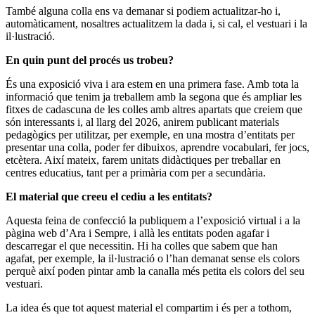
També alguna colla ens va demanar si podiem actualitzar-ho i,
automàticament, nosaltres actualitzem la dada i, si cal, el vestuari i la
il·lustració.
En quin punt del procés us trobeu?
És una exposició viva i ara estem en una primera fase. Amb tota la
informació que tenim ja treballem amb la segona que és ampliar les
fitxes de cadascuna de les colles amb altres apartats que creiem que
són interessants i, al llarg del 2026, anirem publicant materials
pedagògics per utilitzar, per exemple, en una mostra d’entitats per
presentar una colla, poder fer dibuixos, aprendre vocabulari, fer jocs,
etcètera. Així mateix, farem unitats didàctiques per treballar en
centres educatius, tant per a primària com per a secundària.
El material que creeu el cediu a les entitats?
Aquesta feina de confecció la publiquem a l’exposició virtual i a la
pàgina web d’Ara i Sempre, i allà les entitats poden agafar i
descarregar el que necessitin. Hi ha colles que sabem que han
agafat, per exemple, la il·lustració o l’han demanat sense els colors
perquè així poden pintar amb la canalla més petita els colors del seu
vestuari.
La idea és que tot aquest material el compartim i és per a tothom,