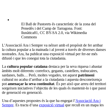
El Ball de Pastorets és característic de la zona del
Penedès i del Camp de Tarragona. Font:
llunàtica81, CC BY-SA 2.0, via Wikimedia
Commons
L’Associació Ara i Sempre va néixer amb el propòsit de fer arribar
la cultura popular a la mainada i al jovent a través de diverses danses
nostrades. Ara, ha publicat una exposició virtual per fer-ne més
difusió i que les conegui tota la ciutadania.
La
cultura popular catalana
destaca per la seva riquesa i abastar
àmbits molt diferents: correfocs, gegants, castellers, trabucaires,
sardanes, balls… Però, moltes vegades, tot aquest
patrimoni
cultural no acaba d’arribar a la ciutadania i aquesta desconeixença
pot
amenaçar la seva continuïtat
. És per això que arreu del territori
sorgeixen iniciatives l’objectiu de les quals és mantenir-lo i que passi
de generació en generació.
Una d’aquestes propostes és la que ha engegat l’
Associació Ara i
Sempre
. Es tracta d’una
exposició virtual
que recull en un mapa les