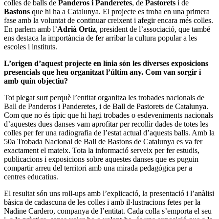
colles de balls de
Panderos i Panderetes
, de
Pastorets
i de
Bastons
que hi ha a Catalunya. El projecte es troba en una primera
fase amb la voluntat de continuar creixent i afegir encara més colles.
En parlem amb l’
Adrià Ortiz
, president de l’associació, que també
ens destaca la importància de fer arribar la cultura popular a les
escoles i instituts.
L’origen d’aquest projecte en línia són les diverses exposicions
presencials que heu organitzat l’últim any. Com van sorgir i
amb quin objectiu?
Tot plegat surt perquè l’entitat organitza les trobades nacionals de
Ball de Panderos i Panderetes, i de Ball de Pastorets de Catalunya.
Com que no és típic que hi hagi trobades o esdeveniments nacionals
d’aquestes dues danses vam aprofitar per recollir dades de totes les
colles per fer una radiografia de l’estat actual d’aquests balls. Amb la
50a Trobada Nacional de Ball de Bastons de Catalunya es va fer
exactament el mateix. Tota la informació serveix per fer estudis,
publicacions i exposicions sobre aquestes danses que es puguin
compartir arreu del territori amb una mirada pedagògica per a
centres educatius.
El resultat són uns roll-ups amb l’explicació, la presentació i l’anàlisi
bàsica de cadascuna de les colles i amb il·lustracions fetes per la
Nadine Cardero, companya de l’entitat. Cada colla s’emporta el seu