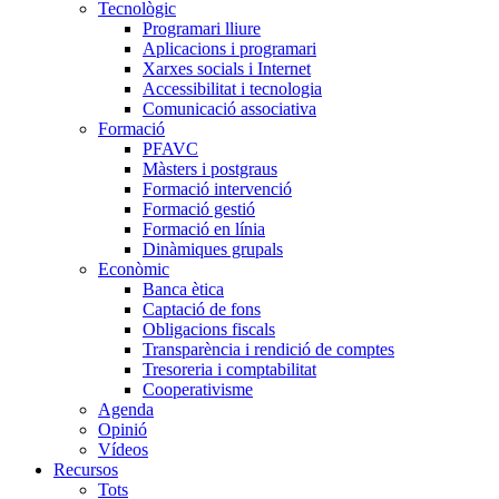
Tecnològic
Programari lliure
Aplicacions i programari
Xarxes socials i Internet
Accessibilitat i tecnologia
Comunicació associativa
Formació
PFAVC
Màsters i postgraus
Formació intervenció
Formació gestió
Formació en línia
Dinàmiques grupals
Econòmic
Banca ètica
Captació de fons
Obligacions fiscals
Transparència i rendició de comptes
Tresoreria i comptabilitat
Cooperativisme
Agenda
Opinió
Vídeos
Recursos
Tots