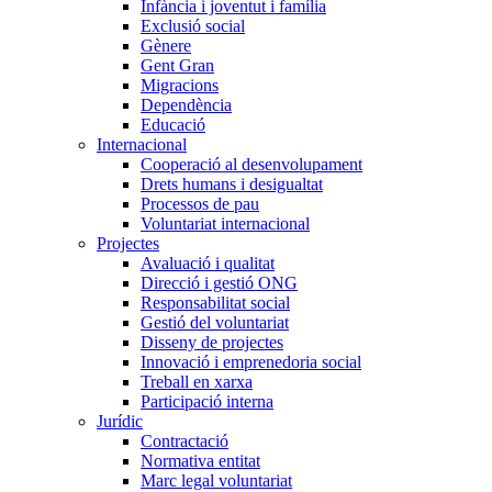
Infància i joventut i família
Exclusió social
Gènere
Gent Gran
Migracions
Dependència
Educació
Internacional
Cooperació al desenvolupament
Drets humans i desigualtat
Processos de pau
Voluntariat internacional
Projectes
Avaluació i qualitat
Direcció i gestió ONG
Responsabilitat social
Gestió del voluntariat
Disseny de projectes
Innovació i emprenedoria social
Treball en xarxa
Participació interna
Jurídic
Contractació
Normativa entitat
Marc legal voluntariat