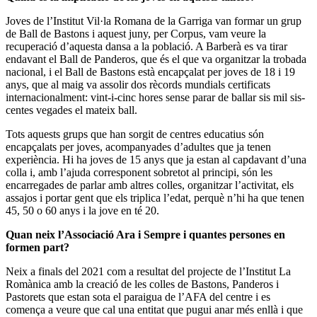
Joves de l’Institut Vil·la Romana de la Garriga van formar un grup
de Ball de Bastons i aquest juny, per Corpus, vam veure la
recuperació d’aquesta dansa a la població. A Barberà es va tirar
endavant el Ball de Panderos, que és el que va organitzar la trobada
nacional, i el Ball de Bastons està encapçalat per joves de 18 i 19
anys, que al maig va assolir dos rècords mundials certificats
internacionalment: vint-i-cinc hores sense parar de ballar sis mil sis-
centes vegades el mateix ball.
Tots aquests grups que han sorgit de centres educatius són
encapçalats per joves, acompanyades d’adultes que ja tenen
experiència. Hi ha joves de 15 anys que ja estan al capdavant d’una
colla i, amb l’ajuda corresponent sobretot al principi, són les
encarregades de parlar amb altres colles, organitzar l’activitat, els
assajos i portar gent que els triplica l’edat, perquè n’hi ha que tenen
45, 50 o 60 anys i la jove en té 20.
Quan neix l’Associació Ara i Sempre i quantes persones en
formen part?
Neix a finals del 2021 com a resultat del projecte de l’Institut La
Romànica amb la creació de les colles de Bastons, Panderos i
Pastorets que estan sota el paraigua de l’AFA del centre i es
comença a veure que cal una entitat que pugui anar més enllà i que