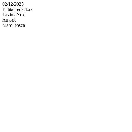
en
02/12/2025
altres
Entitat redactora
xarxes
LaviniaNext
socials
Autor/a
Marc Bosch