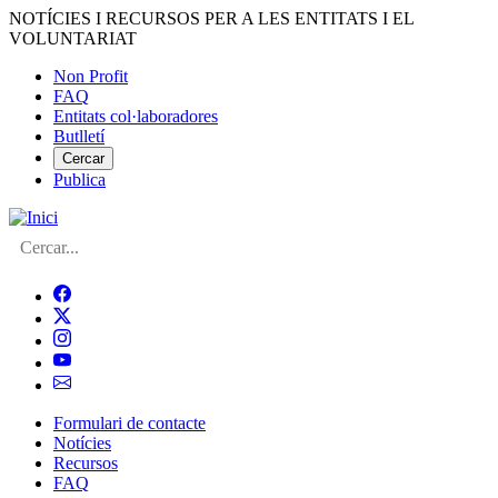
Vés
NOTÍCIES I RECURSOS PER A LES ENTITATS I EL
al
VOLUNTARIAT
contingut
Non Profit
FAQ
Menú
Entitats col·laboradores
del
Butlletí
compte
Cercar
Publica
d'usuari
Cerca
Formulari de contacte
Notícies
Navegació
Recursos
principal
FAQ