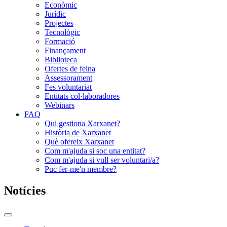
Econòmic
Jurídic
Projectes
Tecnològic
Formació
Finançament
Biblioteca
Ofertes de feina
Assessorament
Fes voluntariat
Entitats col·laboradores
Webinars
FAQ
Qui gestiona Xarxanet?
Història de Xarxanet
Què ofereix Xarxanet
Com m'ajuda si soc una entitat?
Com m'ajuda si vull ser voluntari/a?
Puc fer-me'n membre?
Notícies
Commutador
del