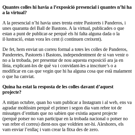
Quantes colles hi havia a l’exposició presencial i quantes n’hi ha
a la virtual?
A la presencial n’hi havia unes trenta entre Pastorets i Panderos, i
unes quaranta del Ball de Bastons. A la virtual, publicades o que
estan a punt de publicar-se perquè els hi falta alguna dada o la
il·lustració, estan vora les cent (i continuen creixent).
De fet, hem enviat un correu formal a totes les colles de Panderos,
Panderetes, Pastorets i Bastons, independentment de si van venir o
no a la trobada, per presentar de nou aquesta exposició ara ja en
línia, explicant-los de què va i convidant-les a inscriure’s o a
modificar en cas que vegin que hi ha alguna cosa que està malament
o que ha canviat.
Quina ha estat la resposta de les colles davant d’aquest
projecte?
A mitjan octubre, quan ho vam publicar a Instagram i al web, ens va
agradar moltíssim perquè el primer i segon dia vam rebre tot de
missatges d’entitats que no sabien que existia aquest projecte
(perquè potser no van participar en la trobada nacional o potser no
van rebre el correu) dient-nos que voldrien ser-hi. Aleshores, els
vam enviar l’enllaç i vam crear la fitxa des de zero.