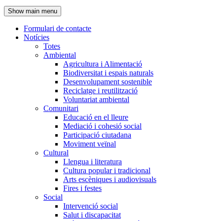
de
Show main menu
l'encapçalament
Formulari de contacte
Notícies
Navegació
Totes
principal
Ambiental
Agricultura i Alimentació
Biodiversitat i espais naturals
Desenvolupament sostenible
Reciclatge i reutilització
Voluntariat ambiental
Comunitari
Educació en el lleure
Mediació i cohesió social
Participació ciutadana
Moviment veïnal
Cultural
Llengua i literatura
Cultura popular i tradicional
Arts escèniques i audiovisuals
Fires i festes
Social
Intervenció social
Salut i discapacitat