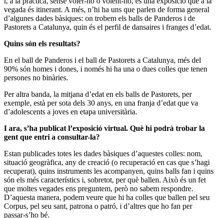
i, a la pràctica, sense voler-ho o volent-ho, és una exposició que a la
vegada és itinerant. A més, n’hi ha uns que parlen de forma general
d’algunes dades bàsiques: on trobem els balls de Panderos i de
Pastorets a Catalunya, quin és el perfil de dansaires i franges d’edat.
Quins són els resultats?
En el ball de Panderos i el ball de Pastorets a Catalunya, més del
90% són homes i dones, i només hi ha una o dues colles que tenen
persones no binàries.
Per altra banda, la mitjana d’edat en els balls de Pastorets, per
exemple, està per sota dels 30 anys, en una franja d’edat que va
d’adolescents a joves en etapa universitària.
I ara, s’ha publicat l’exposició virtual. Què hi podrà trobar la
gent que entri a consultar-la?
Estan publicades totes les dades bàsiques d’aquestes colles: nom,
situació geogràfica, any de creació (o recuperació en cas que s’hagi
recuperat), quins instruments les acompanyen, quins balls fan i quins
són els més característics i, sobretot, per què ballen. Això és un fet
que moltes vegades ens preguntem, però no sabem respondre.
D’aquesta manera, podem veure que hi ha colles que ballen pel seu
Corpus, pel seu sant, patrona o patró, i d’altres que ho fan per
passar-s’ho bé.