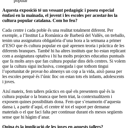
popular”
Aquesta exposició té un vessant pedagògic i poseu especial
èmfasi en la mainada, el jovent i les escoles per acostar-los la
cultura popular catalana. Com ho feu?
Cada centre i cada poble és una realitat totalment diferent. Per
exemple, a l’Institut La Romànica de Barberà del Vallès, on treballo,
tenim una assignatura obligatòria d’una hora a la setmana a primer
d’ESO que és cultura popular en què aprenen teoria i pràctica de les
diferents branques. També hi ha altres instituts que ho estan replicant
com a assignatura optativa i hi ha molts projectes educatius puntuals
que fa molts anys que fan cultura popular dins dels centres. Si volem
que la cultura sigui inclusiva, coneguda i que tothom tingui
l’oportunitat de provar-ho almenys un cop a la vida, això passa per
les escoles perquè és l’únic lloc on estan tots els infants, adolescents
i joves.
Així mateix, fem tallers pràctics en què els presentem què és la
cultura popular o la branca que hem triat, la contextualitzem i
exposem quines possibilitats dona. Fem que s’enamorin d’aquesta
dansa i, a partir d’aquí, el centre té tot el suport per demanar
materials o el que faci falta per continuar durant els mesos següents
sense que hi hàgim d’anar.
Quina és la implicació de les joves en aquests tallers?