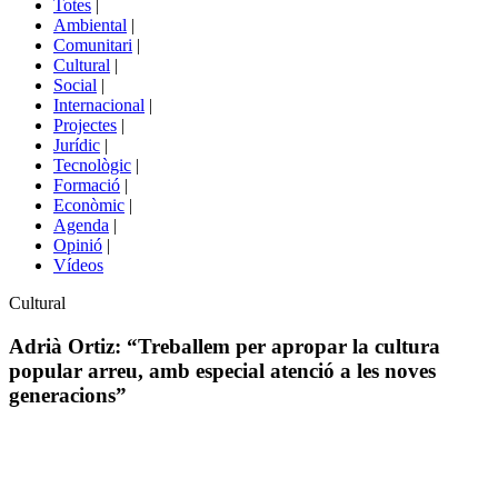
Totes
|
menú
Ambiental
|
de
Comunitari
|
portals
Cultural
|
Social
|
Internacional
|
Projectes
|
Jurídic
|
Tecnològic
|
Formació
|
Econòmic
|
Agenda
|
Opinió
|
Vídeos
Àmbit
Cultural
de
la
Adrià Ortiz: “Treballem per apropar la cultura
notícia
popular arreu, amb especial atenció a les noves
generacions”
Comparteix
Compartir