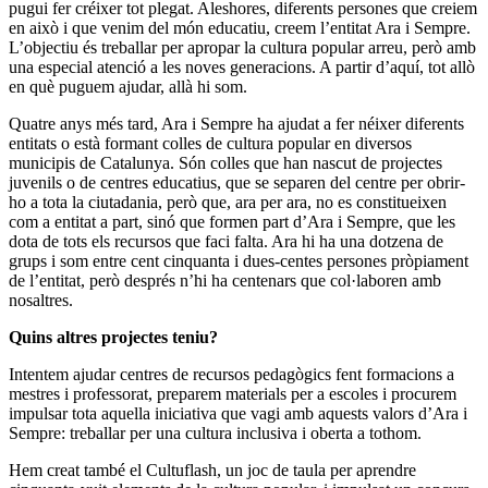
pugui fer créixer tot plegat. Aleshores, diferents persones que creiem
en això i que venim del món educatiu, creem l’entitat Ara i Sempre.
L’objectiu és treballar per apropar la cultura popular arreu, però amb
una especial atenció a les noves generacions. A partir d’aquí, tot allò
en què puguem ajudar, allà hi som.
Quatre anys més tard, Ara i Sempre ha ajudat a fer néixer diferents
entitats o està formant colles de cultura popular en diversos
municipis de Catalunya. Són colles que han nascut de projectes
juvenils o de centres educatius, que se separen del centre per obrir-
ho a tota la ciutadania, però que, ara per ara, no es constitueixen
com a entitat a part, sinó que formen part d’Ara i Sempre, que les
dota de tots els recursos que faci falta. Ara hi ha una dotzena de
grups i som entre cent cinquanta i dues-centes persones pròpiament
de l’entitat, però després n’hi ha centenars que col·laboren amb
nosaltres.
Quins altres projectes teniu?
Intentem ajudar centres de recursos pedagògics fent formacions a
mestres i professorat, preparem materials per a escoles i procurem
impulsar tota aquella iniciativa que vagi amb aquests valors d’Ara i
Sempre: treballar per una cultura inclusiva i oberta a tothom.
Hem creat també el Cultuflash, un joc de taula per aprendre