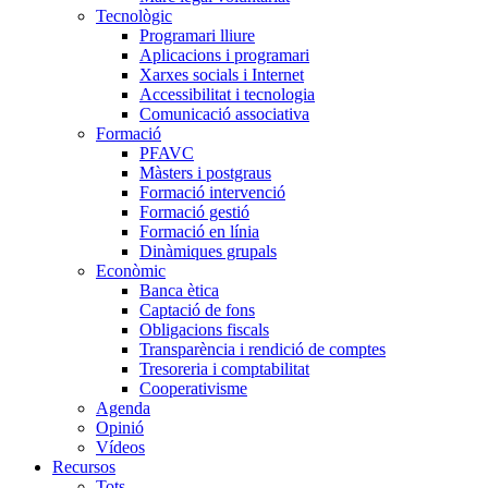
Tecnològic
Programari lliure
Aplicacions i programari
Xarxes socials i Internet
Accessibilitat i tecnologia
Comunicació associativa
Formació
PFAVC
Màsters i postgraus
Formació intervenció
Formació gestió
Formació en línia
Dinàmiques grupals
Econòmic
Banca ètica
Captació de fons
Obligacions fiscals
Transparència i rendició de comptes
Tresoreria i comptabilitat
Cooperativisme
Agenda
Opinió
Vídeos
Recursos
Tots