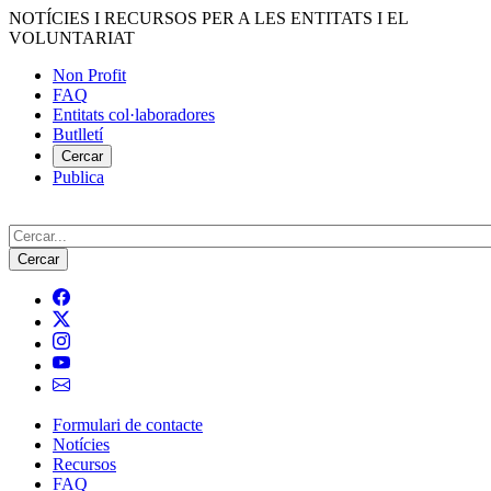
Vés
NOTÍCIES I RECURSOS PER A LES ENTITATS I EL
al
VOLUNTARIAT
contingut
Non Profit
FAQ
Menú
Entitats col·laboradores
del
Butlletí
compte
Cercar
Publica
d'usuari
Cerca
Formulari de contacte
Notícies
Navegació
Recursos
principal
FAQ