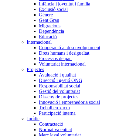
Infància i joventut i família
Exclusió social
Gènere
Gent Gran
Migracions
Dependència
Educació
Internacional
Cooperació al desenvolupament
Drets humans i desigualtat
Processos de pau
Voluntariat internacional
Projectes
Avaluació i qualitat
Direcció i gestió ONG
Responsabilitat social
Gestió del voluntariat
Disseny de projectes
Innovació i emprenedoria social
Treball en xarxa
Participació interna
Jurídic
Contractació
Normativa entitat
Marc legal voluntariat