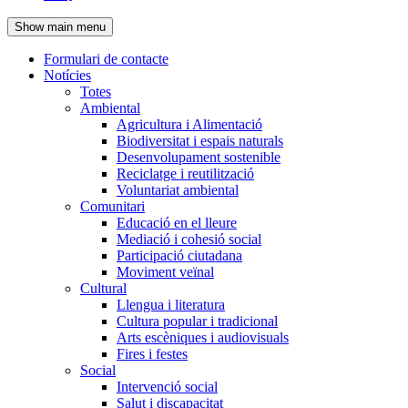
de
Show main menu
l'encapçalament
Formulari de contacte
Notícies
Navegació
Totes
principal
Ambiental
Agricultura i Alimentació
Biodiversitat i espais naturals
Desenvolupament sostenible
Reciclatge i reutilització
Voluntariat ambiental
Comunitari
Educació en el lleure
Mediació i cohesió social
Participació ciutadana
Moviment veïnal
Cultural
Llengua i literatura
Cultura popular i tradicional
Arts escèniques i audiovisuals
Fires i festes
Social
Intervenció social
Salut i discapacitat