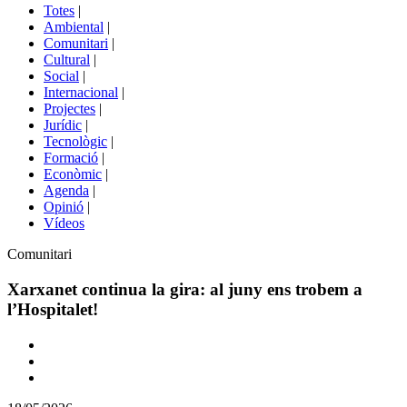
del
Totes
|
menú
Ambiental
|
de
Comunitari
|
portals
Cultural
|
Social
|
Internacional
|
Projectes
|
Jurídic
|
Tecnològic
|
Formació
|
Econòmic
|
Agenda
|
Opinió
|
Vídeos
Àmbit
Comunitari
de
la
Xarxanet continua la gira: al juny ens trobem a
notícia
l’Hospitalet!
Comparteix
Compartir
en