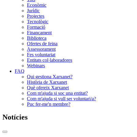
Econòmic
Jurídic
Projectes
Tecnològic
Formació
Finançament
Biblioteca
Ofertes de feina
Assessorament
Fes voluntariat
Entitats col·laboradores
Webinars
FAQ
Qui gestiona Xarxanet?
Història de Xarxanet
Què ofereix Xarxanet
Com m'ajuda si soc una entitat?
Com m'ajuda si vull ser voluntari/a?
Puc fer-me'n membre?
Notícies
Commutador