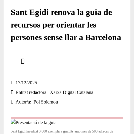
Sant Egidi renova la guia de
recursos per orientar les
persones sense llar a Barcelona
Comparteix
Compartir en altres xarxes socials
17/12/2025
Entitat redactora
Xarxa Digital Catalana
Autor/a
Pol Solernou
Sant Egidi ha editat 3.000 exemplars gratuïts amb més de 500 adreces de