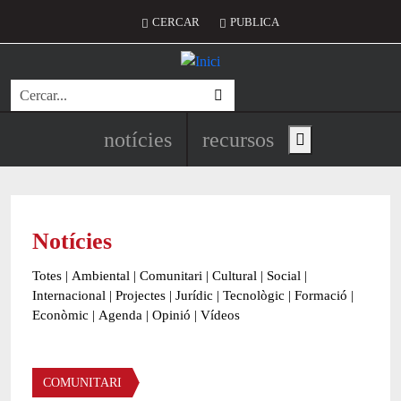
Vés al contingut
Menú del compte d'usuari
CERCAR
PUBLICA
Cerca
Navegació principal de l'encapç
notícies
recursos
Show main menu
Notícies
Totes
|
Ambiental
|
Comunitari
|
Cultural
|
Social
|
Internacional
|
Projectes
|
Jurídic
|
Tecnològic
|
Formació
|
Econòmic
|
Agenda
|
Opinió
|
Vídeos
Àmbit de la notícia
COMUNITARI