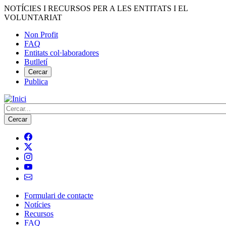
Vés
NOTÍCIES I RECURSOS PER A LES ENTITATS I EL
al
VOLUNTARIAT
contingut
Non Profit
FAQ
Menú
Entitats col·laboradores
del
Butlletí
compte
Cercar
Publica
d'usuari
Cerca
Formulari de contacte
Notícies
Navegació
Recursos
principal
FAQ