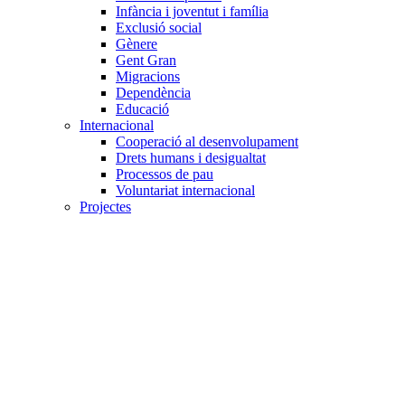
Infància i joventut i família
Exclusió social
Gènere
Gent Gran
Migracions
Dependència
Educació
Internacional
Cooperació al desenvolupament
Drets humans i desigualtat
Processos de pau
Voluntariat internacional
Projectes
Avaluació i qualitat
Direcció i gestió ONG
Responsabilitat social
Gestió del voluntariat
Disseny de projectes
Innovació i emprenedoria social
Treball en xarxa
Participació interna
Jurídic
Contractació
Normativa entitat
Marc legal voluntariat