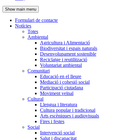
de
Show main menu
l'encapçalament
Formulari de contacte
Notícies
Navegació
Totes
principal
Ambiental
Agricultura i Alimentació
Biodiversitat i espais naturals
Desenvolupament sostenible
Reciclatge i reutilització
Voluntariat ambiental
Comunitari
Educació en el lleure
Mediació i cohesió social
Participació ciutadana
Moviment veïnal
Cultural
Llengua i literatura
Cultura popular i tradicional
Arts escèniques i audiovisuals
Fires i festes
Social
Intervenció social
Salut i discapacitat