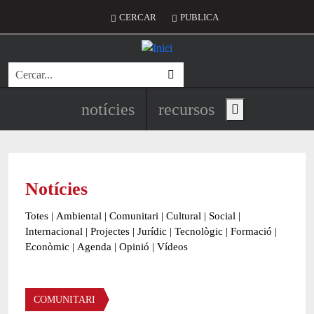
Vés al contingut
Menú del compte d'usuari
CERCAR
PUBLICA
Cerca
Navegació principal de l'encapç
notícies
recursos
Show main menu
Notícies
Totes
|
Ambiental
|
Comunitari
|
Cultural
|
Social
|
Internacional
|
Projectes
|
Jurídic
|
Tecnològic
|
Formació
|
Econòmic
|
Agenda
|
Opinió
|
Vídeos
Àmbit de la notícia
COMUNITARI