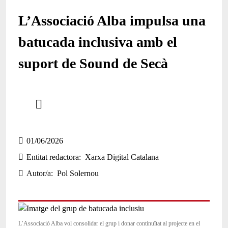
L’Associació Alba impulsa una
batucada inclusiva amb el
suport de Sound de Secà
Comparteix
Compartir en altres xarxes socials
01/06/2026
Entitat redactora
Xarxa Digital Catalana
Autor/a
Pol Solernou
L’Associació Alba vol consolidar el grup i donar continuïtat al projecte en el