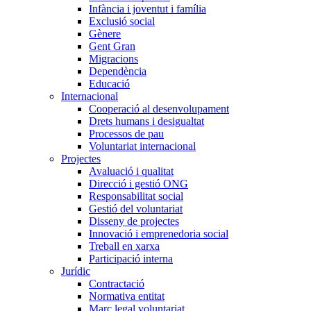
Infància i joventut i família
Exclusió social
Gènere
Gent Gran
Migracions
Dependència
Educació
Internacional
Cooperació al desenvolupament
Drets humans i desigualtat
Processos de pau
Voluntariat internacional
Projectes
Avaluació i qualitat
Direcció i gestió ONG
Responsabilitat social
Gestió del voluntariat
Disseny de projectes
Innovació i emprenedoria social
Treball en xarxa
Participació interna
Jurídic
Contractació
Normativa entitat
Marc legal voluntariat