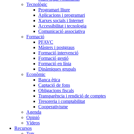
Tecnològic
Programari lliure
Aplicacions i programari
Xarxes socials i Internet
Accessibilitat i tecnologia
Comunicació associativa
Formació
PFAVC
Màsters i postgraus
Formació intervenció
Formació gestió
Formació en línia
Dinàmiques grupals
Econòmic
Banca ètica
Captació de fons
Obligacions fiscals
Transparència i rendició de comptes
Tresoreria i comptabilitat
Cooperativisme
Agenda
Opinió
Vídeos
Recursos
Tots