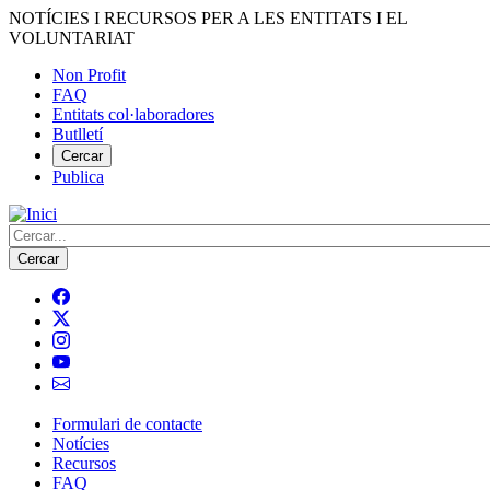
Vés
NOTÍCIES I RECURSOS PER A LES ENTITATS I EL
al
VOLUNTARIAT
contingut
Non Profit
FAQ
Menú
Entitats col·laboradores
del
Butlletí
compte
Cercar
Publica
d'usuari
Cerca
Formulari de contacte
Notícies
Navegació
Recursos
principal
FAQ