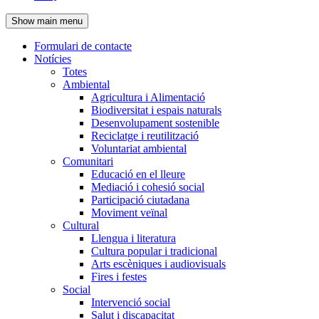
de
Show main menu
l'encapçalament
Formulari de contacte
Notícies
Navegació
Totes
principal
Ambiental
Agricultura i Alimentació
Biodiversitat i espais naturals
Desenvolupament sostenible
Reciclatge i reutilització
Voluntariat ambiental
Comunitari
Educació en el lleure
Mediació i cohesió social
Participació ciutadana
Moviment veïnal
Cultural
Llengua i literatura
Cultura popular i tradicional
Arts escèniques i audiovisuals
Fires i festes
Social
Intervenció social
Salut i discapacitat