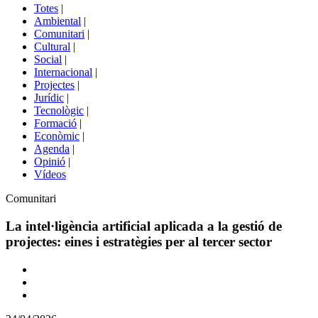
del
Totes
|
menú
Ambiental
|
de
Comunitari
|
portals
Cultural
|
Social
|
Internacional
|
Projectes
|
Jurídic
|
Tecnològic
|
Formació
|
Econòmic
|
Agenda
|
Opinió
|
Vídeos
Àmbit
Comunitari
de
la
La intel·ligència artificial aplicada a la gestió de
notícia
projectes: eines i estratègies per al tercer sector
Comparteix
Compartir
en