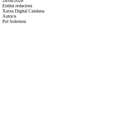
24/04/2026
altres
Entitat redactora
xarxes
Xarxa Digital Catalana
socials
Autor/a
Pol Solernou