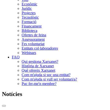
Econòmic
Jurídic
Projectes
Tecnològic
Formació
Finançament
Biblioteca
Ofertes de feina
Assessorament
Fes voluntariat
Entitats col·laboradores
Webinars
FAQ
Qui gestiona Xarxanet?
Història de Xarxanet
Què ofereix Xarxanet
Com m'ajuda si soc una entitat?
Com m'ajuda si vull ser voluntari/a?
Puc fer-me'n membre?
Notícies
Commutador