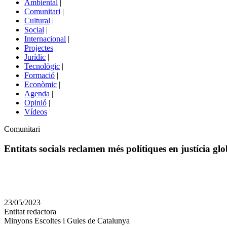
Ambiental
|
de
Comunitari
|
portals
Cultural
|
Social
|
Internacional
|
Projectes
|
Jurídic
|
Tecnològic
|
Formació
|
Econòmic
|
Agenda
|
Opinió
|
Vídeos
Àmbit
Comunitari
de
la
Entitats socials reclamen més polítiques en justícia gl
notícia
Comparteix
Compartir
en
23/05/2023
altres
Entitat redactora
xarxes
Minyons Escoltes i Guies de Catalunya
socials