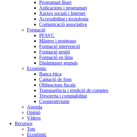
Programari lliure
Aplicacions i programari
Xarxes socials i Internet
Accessibilitat i tecnologia
Comunicació associativa
Formació
PFAVC
Màsters i postgraus
Formació intervenció
Formació gestió
Formació en línia
Dinàmiques grupals
Econòmic
Banca ètica
Captació de fons
Obligacions fiscals
Transparència i rendició de comptes
Tresoreria i comptabilitat
Cooperativisme
Agenda
Opinió
Vídeos
Recursos
Tots
Econòmic