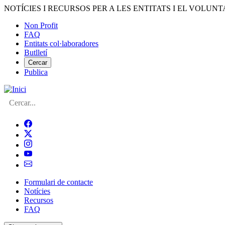
Vés
NOTÍCIES I RECURSOS PER A LES ENTITATS I EL VOLUNT
al
Non Profit
contingut
FAQ
Menú
Entitats col·laboradores
del
Butlletí
compte
Cercar
Publica
d'usuari
Cerca
Formulari de contacte
Notícies
Navegació
Recursos
principal
FAQ
de