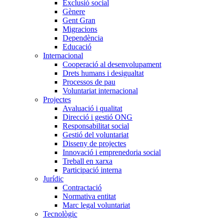
Exclusió social
Gènere
Gent Gran
Migracions
Dependència
Educació
Internacional
Cooperació al desenvolupament
Drets humans i desigualtat
Processos de pau
Voluntariat internacional
Projectes
Avaluació i qualitat
Direcció i gestió ONG
Responsabilitat social
Gestió del voluntariat
Disseny de projectes
Innovació i emprenedoria social
Treball en xarxa
Participació interna
Jurídic
Contractació
Normativa entitat
Marc legal voluntariat
Tecnològic