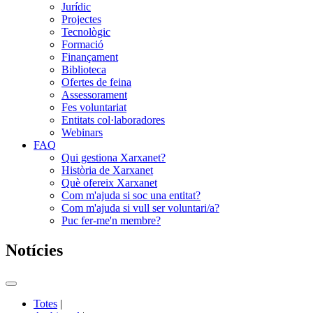
Jurídic
Projectes
Tecnològic
Formació
Finançament
Biblioteca
Ofertes de feina
Assessorament
Fes voluntariat
Entitats col·laboradores
Webinars
FAQ
Qui gestiona Xarxanet?
Història de Xarxanet
Què ofereix Xarxanet
Com m'ajuda si soc una entitat?
Com m'ajuda si vull ser voluntari/a?
Puc fer-me'n membre?
Notícies
Commutador
del
Totes
|
menú