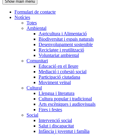
Show main menu
l'encapçalament
Formulari de contacte
Notícies
Navegació
Totes
principal
Ambiental
Agricultura i Alimentació
Biodiversitat i espais naturals
Desenvolupament sostenible
Reciclatge i reutilització
Voluntariat ambiental
Comunitari
Educació en el lleure
Mediació i cohesió social
Participació ciutadana
Moviment veïnal
Cultural
Llengua i literatura
Cultura popular i tradicional
Arts escèniques i audiovisuals
Fires i festes
Social
Intervenció social
Salut i discapacitat
Infància i joventut i família