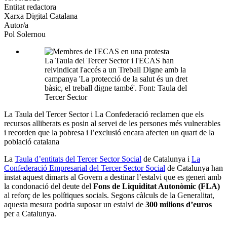
Entitat redactora
xarxes
Xarxa Digital Catalana
socials
Autor/a
Pol Solernou
La Taula del Tercer Sector i l'ECAS han
reivindicat l'accés a un Treball Digne amb la
campanya 'La protecció de la salut és un dret
bàsic, el treball digne també'. Font: Taula del
Tercer Sector
La Taula del Tercer Sector i La Confederació reclamen que els
recursos alliberats es posin al servei de les persones més vulnerables
i recorden que la pobresa i l’exclusió encara afecten un quart de la
població catalana
La
Taula d’entitats del Tercer Sector Social
de Catalunya i
La
Confederació Empresarial del Tercer Sector Social
de Catalunya han
instat aquest dimarts al Govern a destinar l’estalvi que es generi amb
la condonació del deute del
Fons de Liquiditat Autonòmic (FLA)
al reforç de les polítiques socials. Segons càlculs de la Generalitat,
aquesta mesura podria suposar un estalvi de
300 milions d’euros
per a Catalunya.