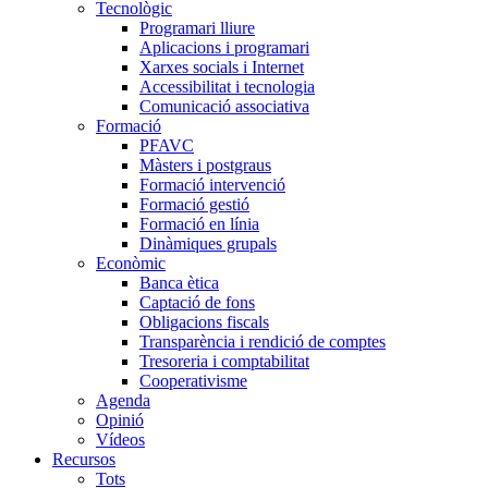
Tecnològic
Programari lliure
Aplicacions i programari
Xarxes socials i Internet
Accessibilitat i tecnologia
Comunicació associativa
Formació
PFAVC
Màsters i postgraus
Formació intervenció
Formació gestió
Formació en línia
Dinàmiques grupals
Econòmic
Banca ètica
Captació de fons
Obligacions fiscals
Transparència i rendició de comptes
Tresoreria i comptabilitat
Cooperativisme
Agenda
Opinió
Vídeos
Recursos
Tots