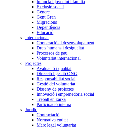
Infància i joventut i família
Exclusió social
Gènere
Gent Gran
Migracions
Dependència
Educació
Internacional
Cooperació al desenvolupament
Drets humans i desigualtat
Processos de pau
Voluntariat internacional
Projectes
Avaluació i qualitat
Direcció i gestió ONG
Responsabilitat social
Gestió del voluntariat
Disseny de projectes
Innovació i emprenedoria social
Treball en xarxa
Participació interna
Jurídic
Contractació
Normativa entitat
Marc legal voluntariat