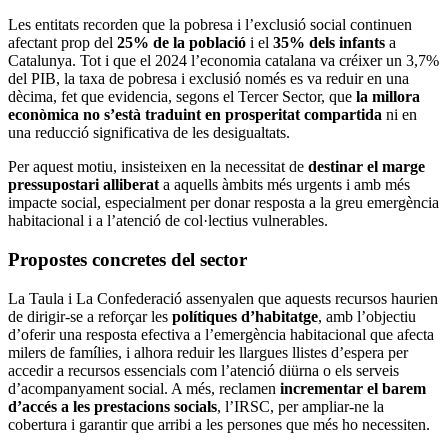
Les entitats recorden que la pobresa i l’exclusió social continuen
afectant prop del
25% de la població
i el
35% dels infants
a
Catalunya. Tot i que el 2024 l’economia catalana va créixer un 3,7%
del PIB, la taxa de pobresa i exclusió només es va reduir en una
dècima, fet que evidencia, segons el Tercer Sector, que
la millora
econòmica no s’està traduint en prosperitat compartida
ni en
una reducció significativa de les desigualtats.
Per aquest motiu, insisteixen en la necessitat de
destinar el marge
pressupostari alliberat
a aquells àmbits més urgents i amb més
impacte social, especialment per donar resposta a la greu emergència
habitacional i a l’atenció de col·lectius vulnerables.
Propostes concretes del sector
La Taula i La Confederació assenyalen que aquests recursos haurien
de dirigir-se a reforçar les
polítiques d’habitatge
, amb l’objectiu
d’oferir una resposta efectiva a l’emergència habitacional que afecta
milers de famílies, i alhora reduir les llargues llistes d’espera per
accedir a recursos essencials com l’atenció diürna o els serveis
d’acompanyament social. A més, reclamen
incrementar el barem
d’accés a les prestacions socials
, l’IRSC, per ampliar-ne la
cobertura i garantir que arribi a les persones que més ho necessiten.