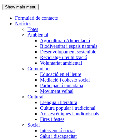
de
Show main menu
l'encapçalament
Formulari de contacte
Notícies
Navegació
Totes
principal
Ambiental
Agricultura i Alimentació
Biodiversitat i espais naturals
Desenvolupament sostenible
Reciclatge i reutilització
Voluntariat ambiental
Comunitari
Educació en el lleure
Mediació i cohesió social
Participació ciutadana
Moviment veïnal
Cultural
Llengua i literatura
Cultura popular i tradicional
Arts escèniques i audiovisuals
Fires i festes
Social
Intervenció social
Salut i discapacitat