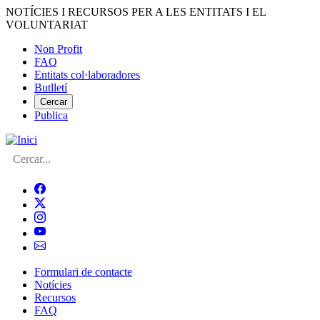
Vés
NOTÍCIES I RECURSOS PER A LES ENTITATS I EL
al
VOLUNTARIAT
contingut
Non Profit
FAQ
Menú
Entitats col·laboradores
del
Butlletí
compte
Cercar
Publica
d'usuari
Cerca
Formulari de contacte
Notícies
Navegació
Recursos
principal
FAQ