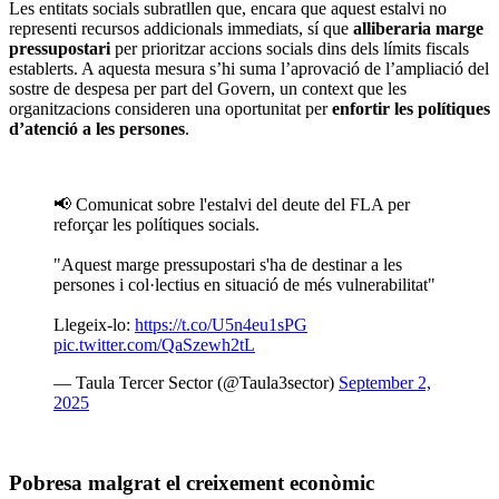
Les entitats socials subratllen que, encara que aquest estalvi no
representi recursos addicionals immediats, sí que
alliberaria marge
pressupostari
per prioritzar accions socials dins dels límits fiscals
establerts. A aquesta mesura s’hi suma l’aprovació de l’ampliació del
sostre de despesa per part del Govern, un context que les
organitzacions consideren una oportunitat per
enfortir les polítiques
d’atenció a les persones
.
📢 Comunicat sobre l'estalvi del deute del FLA per
reforçar les polítiques socials.
"Aquest marge pressupostari s'ha de destinar a les
persones i col·lectius en situació de més vulnerabilitat"
Llegeix-lo:
https://t.co/U5n4eu1sPG
pic.twitter.com/QaSzewh2tL
— Taula Tercer Sector (@Taula3sector)
September 2,
2025
Pobresa malgrat el creixement econòmic