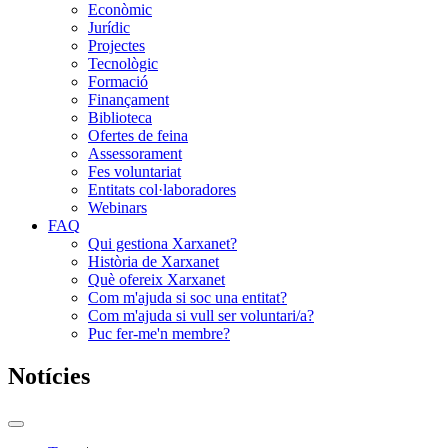
Econòmic
Jurídic
Projectes
Tecnològic
Formació
Finançament
Biblioteca
Ofertes de feina
Assessorament
Fes voluntariat
Entitats col·laboradores
Webinars
FAQ
Qui gestiona Xarxanet?
Història de Xarxanet
Què ofereix Xarxanet
Com m'ajuda si soc una entitat?
Com m'ajuda si vull ser voluntari/a?
Puc fer-me'n membre?
Notícies
Commutador
del