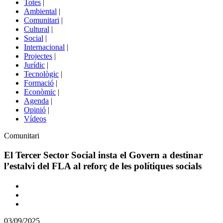
Totes
|
menú
Ambiental
|
de
Comunitari
|
portals
Cultural
|
Social
|
Internacional
|
Projectes
|
Jurídic
|
Tecnològic
|
Formació
|
Econòmic
|
Agenda
|
Opinió
|
Vídeos
Àmbit
Comunitari
de
la
El Tercer Sector Social insta el Govern a destinar
notícia
l’estalvi del FLA al reforç de les polítiques socials
Comparteix
Compartir
en
03/09/2025
altres