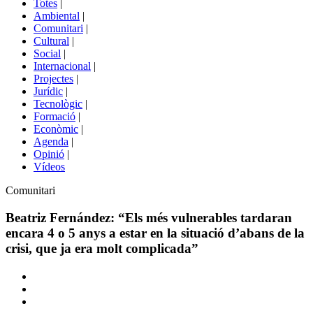
Totes
|
menú
Ambiental
|
de
Comunitari
|
portals
Cultural
|
Social
|
Internacional
|
Projectes
|
Jurídic
|
Tecnològic
|
Formació
|
Econòmic
|
Agenda
|
Opinió
|
Vídeos
Àmbit
Comunitari
de
la
Beatriz Fernández: “Els més vulnerables tardaran
notícia
encara 4 o 5 anys a estar en la situació d’abans de la
crisi, que ja era molt complicada”
Comparteix
Compartir