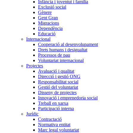
Infància i joventut i família
Exclusió social
Gènere
Gent Gran
Migracions
Dependència
Educació
Internacional
Cooperació al desenvolupament
Drets humans i desigualtat
Processos de pau
Voluntariat internacional
Projectes
Avaluació i qualitat
Direcció i gestió ONG
Responsabilitat social
Gestió del voluntariat
Disseny de projectes
Innovació i emprenedoria social
Treball en xarxa
Participació interna
Jurídic
Contractació
Normativa entitat
Marc legal voluntariat