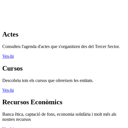
Consulteu l'agenda d'actes que s'organitzen des del Tercer Sector.
Ves-hi
Cursos
Descobriu tots els cursos que ofereixen les entitats.
Ves-hi
Recursos Econòmics
Banca ètica, captació de fons, economia solidària i molt més als
nostres recursos
Ves-hi
Recursos formació
Crèdits de lliure elecció, formació, gestió i molt més als nostres
recursos