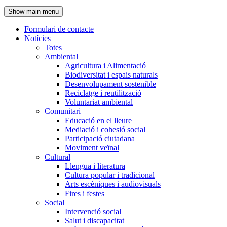
de
Show main menu
l'encapçalament
Formulari de contacte
Notícies
Navegació
Totes
principal
Ambiental
Agricultura i Alimentació
Biodiversitat i espais naturals
Desenvolupament sostenible
Reciclatge i reutilització
Voluntariat ambiental
Comunitari
Educació en el lleure
Mediació i cohesió social
Participació ciutadana
Moviment veïnal
Cultural
Llengua i literatura
Cultura popular i tradicional
Arts escèniques i audiovisuals
Fires i festes
Social
Intervenció social
Salut i discapacitat