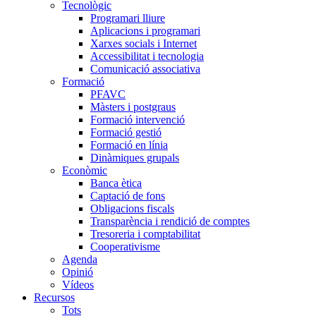
Tecnològic
Programari lliure
Aplicacions i programari
Xarxes socials i Internet
Accessibilitat i tecnologia
Comunicació associativa
Formació
PFAVC
Màsters i postgraus
Formació intervenció
Formació gestió
Formació en línia
Dinàmiques grupals
Econòmic
Banca ètica
Captació de fons
Obligacions fiscals
Transparència i rendició de comptes
Tresoreria i comptabilitat
Cooperativisme
Agenda
Opinió
Vídeos
Recursos
Tots