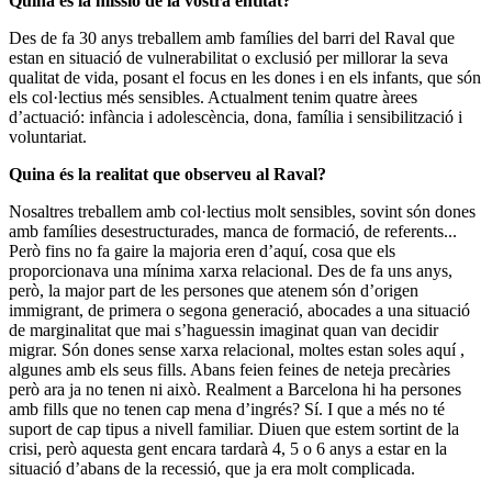
Quina és la missió de la vostra entitat?
Des de fa 30 anys treballem amb famílies del barri del Raval que
estan en situació de vulnerabilitat o exclusió per millorar la seva
qualitat de vida, posant el focus en les dones i en els infants, que són
els col·lectius més sensibles. Actualment tenim quatre àrees
d’actuació: infància i adolescència, dona, família i sensibilització i
voluntariat.
Quina és la realitat que observeu al Raval?
Nosaltres treballem amb col·lectius molt sensibles, sovint són dones
amb famílies desestructurades, manca de formació, de referents...
Però fins no fa gaire la majoria eren d’aquí, cosa que els
proporcionava una mínima xarxa relacional. Des de fa uns anys,
però, la major part de les persones que atenem són d’origen
immigrant, de primera o segona generació, abocades a una situació
de marginalitat que mai s’haguessin imaginat quan van decidir
migrar. Són dones sense xarxa relacional, moltes estan soles aquí ,
algunes amb els seus fills. Abans feien feines de neteja precàries
però ara ja no tenen ni això. Realment a Barcelona hi ha persones
amb fills que no tenen cap mena d’ingrés? Sí. I que a més no té
suport de cap tipus a nivell familiar. Diuen que estem sortint de la
crisi, però aquesta gent encara tardarà 4, 5 o 6 anys a estar en la
situació d’abans de la recessió, que ja era molt complicada.