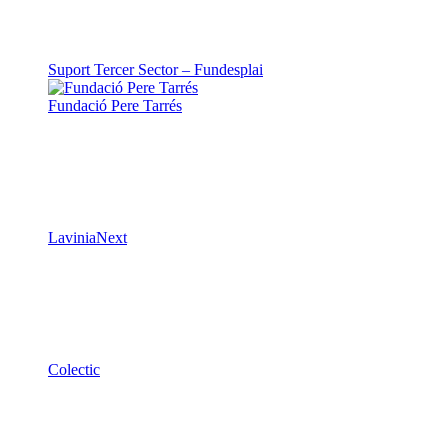
LaviniaNext
Colectic
Xarxa Digital Catalana