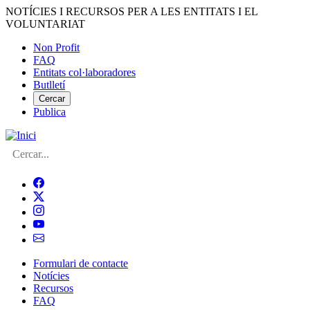
Vés
NOTÍCIES I RECURSOS PER A LES ENTITATS I EL
al
VOLUNTARIAT
contingut
Non Profit
FAQ
Menú
Entitats col·laboradores
del
Butlletí
compte
Cercar
Publica
d'usuari
Cerca
Formulari de contacte
Notícies
Navegació
Recursos
principal
FAQ