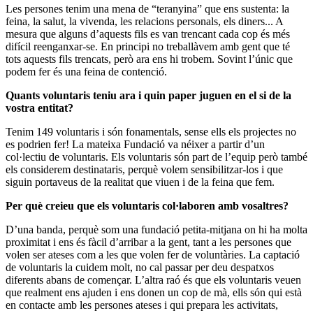
Les persones tenim una mena de “teranyina” que ens sustenta: la
feina, la salut, la vivenda, les relacions personals, els diners... A
mesura que alguns d’aquests fils es van trencant cada cop és més
difícil reenganxar-se. En principi no treballàvem amb gent que té
tots aquests fils trencats, però ara ens hi trobem. Sovint l’únic que
podem fer és una feina de contenció.
Quants voluntaris teniu ara i quin paper juguen en el si de la
vostra entitat?
Tenim 149 voluntaris i són fonamentals, sense ells els projectes no
es podrien fer! La mateixa Fundació va néixer a partir d’un
col·lectiu de voluntaris. Els voluntaris són part de l’equip però també
els considerem destinataris, perquè volem sensibilitzar-los i que
siguin portaveus de la realitat que viuen i de la feina que fem.
Per què creieu que els voluntaris col·laboren amb vosaltres?
D’una banda, perquè som una fundació petita-mitjana on hi ha molta
proximitat i ens és fàcil d’arribar a la gent, tant a les persones que
volen ser ateses com a les que volen fer de voluntàries. La captació
de voluntaris la cuidem molt, no cal passar per deu despatxos
diferents abans de començar. L’altra raó és que els voluntaris veuen
que realment ens ajuden i ens donen un cop de mà, ells són qui està
en contacte amb les persones ateses i qui prepara les activitats,