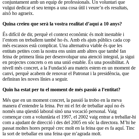
conjuntament amb un equip de professionals. Un voluntari que
vulgui dedicar el seu temps a una cosa útil i veure’n els resultats,
això ho agraeix.
Quina creieu que serà la vostra realitat d’aquí a 10 anys?
És difícil de dir, perquè el context econòmic és molt inestable i
l’entorn on treballem també ho és. Amb els ajuts públics cada cop
més escassos està complicat. Una alternativa viable és que les
entitats petites com la nostra ens unim amb altres que també fan
feina de primera línia per desenvolupar una atenció integral, ja sigui
en projectes concrets o en una unió estable. És una possibilitat. A
nivell més concret, a la Fundació ara mateix estem en un moment de
canvi, perquè acabem de renovar el Patronat i la presidència, que
definiran les noves línies a seguir.
Quin ha estat per tu el moment de més passió a l’entitat?
Més que en un moment concret, la passió la trobo en la meva
manera d’entendre la feina. Per mi el fet de treballar aquí no és
només una qüestió laboral sinó una vocació personal. Vaig
començar com a voluntària el 1997, el 2002 vaig entrar a treballar-hi
com a ajudant de direcció i des del 2005 en sóc la directora. M’hi he
passat moltes hores perquè crec molt en la feina que es fa aquí. Tinc
la sort de treballar en una feina que m’agrada molt.