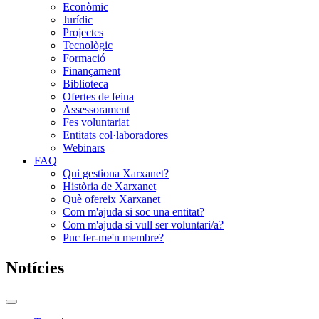
Econòmic
Jurídic
Projectes
Tecnològic
Formació
Finançament
Biblioteca
Ofertes de feina
Assessorament
Fes voluntariat
Entitats col·laboradores
Webinars
FAQ
Qui gestiona Xarxanet?
Història de Xarxanet
Què ofereix Xarxanet
Com m'ajuda si soc una entitat?
Com m'ajuda si vull ser voluntari/a?
Puc fer-me'n membre?
Notícies
Commutador
del