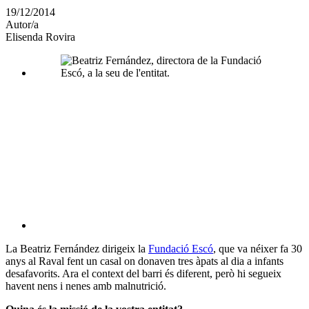
en
19/12/2014
altres
Autor/a
xarxes
Elisenda Rovira
socials
La Beatriz Fernández dirigeix la
Fundació Escó
, que va néixer fa 30
anys al Raval fent un casal on donaven tres àpats al dia a infants
desafavorits. Ara el context del barri és diferent, però hi segueix
havent nens i nenes amb malnutrició.