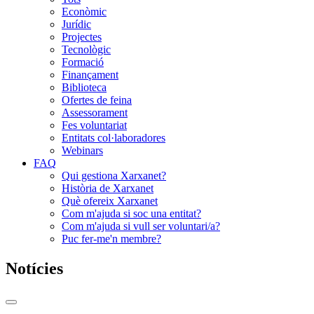
Econòmic
Jurídic
Projectes
Tecnològic
Formació
Finançament
Biblioteca
Ofertes de feina
Assessorament
Fes voluntariat
Entitats col·laboradores
Webinars
FAQ
Qui gestiona Xarxanet?
Història de Xarxanet
Què ofereix Xarxanet
Com m'ajuda si soc una entitat?
Com m'ajuda si vull ser voluntari/a?
Puc fer-me'n membre?
Notícies
Commutador