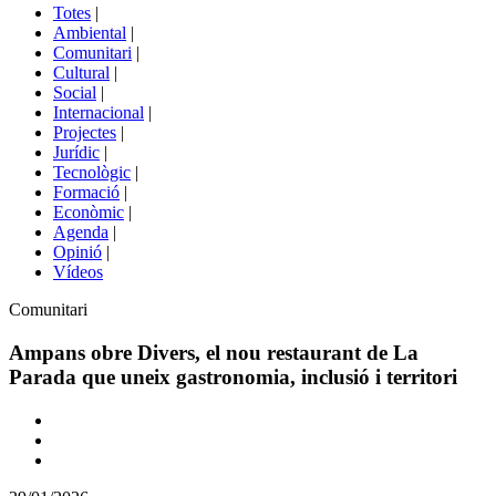
del
Totes
|
menú
Ambiental
|
de
Comunitari
|
portals
Cultural
|
Social
|
Internacional
|
Projectes
|
Jurídic
|
Tecnològic
|
Formació
|
Econòmic
|
Agenda
|
Opinió
|
Vídeos
Àmbit
Comunitari
de
la
Ampans obre Divers, el nou restaurant de La
notícia
Parada que uneix gastronomia, inclusió i territori
Comparteix
Compartir
en