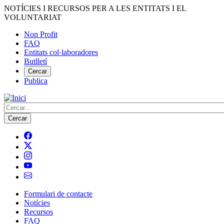
Vés
NOTÍCIES I RECURSOS PER A LES ENTITATS I EL
al
VOLUNTARIAT
contingut
Non Profit
FAQ
Menú
Entitats col·laboradores
del
Butlletí
compte
Cercar
Publica
d'usuari
Cerca
Formulari de contacte
Notícies
Navegació
Recursos
principal
FAQ