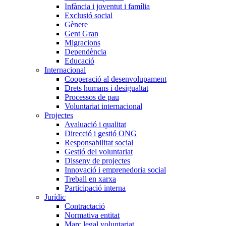
Infància i joventut i família
Exclusió social
Gènere
Gent Gran
Migracions
Dependència
Educació
Internacional
Cooperació al desenvolupament
Drets humans i desigualtat
Processos de pau
Voluntariat internacional
Projectes
Avaluació i qualitat
Direcció i gestió ONG
Responsabilitat social
Gestió del voluntariat
Disseny de projectes
Innovació i emprenedoria social
Treball en xarxa
Participació interna
Jurídic
Contractació
Normativa entitat
Marc legal voluntariat