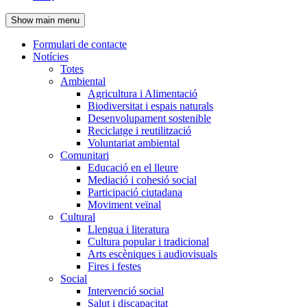
de
Show main menu
l'encapçalament
Formulari de contacte
Notícies
Navegació
Totes
principal
Ambiental
Agricultura i Alimentació
Biodiversitat i espais naturals
Desenvolupament sostenible
Reciclatge i reutilització
Voluntariat ambiental
Comunitari
Educació en el lleure
Mediació i cohesió social
Participació ciutadana
Moviment veïnal
Cultural
Llengua i literatura
Cultura popular i tradicional
Arts escèniques i audiovisuals
Fires i festes
Social
Intervenció social
Salut i discapacitat