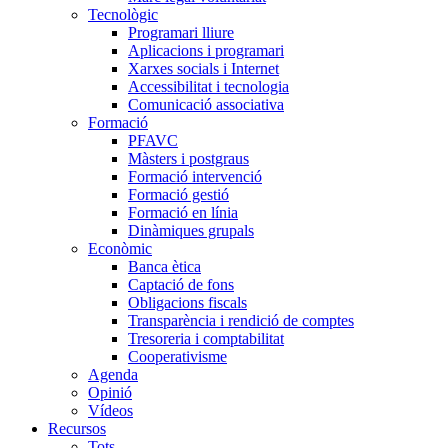
Tecnològic
Programari lliure
Aplicacions i programari
Xarxes socials i Internet
Accessibilitat i tecnologia
Comunicació associativa
Formació
PFAVC
Màsters i postgraus
Formació intervenció
Formació gestió
Formació en línia
Dinàmiques grupals
Econòmic
Banca ètica
Captació de fons
Obligacions fiscals
Transparència i rendició de comptes
Tresoreria i comptabilitat
Cooperativisme
Agenda
Opinió
Vídeos
Recursos
Tots