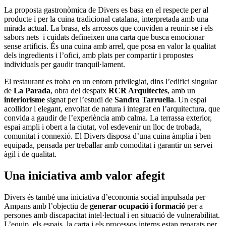
La proposta gastronòmica de Divers es basa en el respecte per al
producte i per la cuina tradicional catalana, interpretada amb una
mirada actual. La brasa, els arrossos que conviden a reunir-se i els
sabors nets i cuidats defineixen una carta que busca emocionar
sense artificis. És una cuina amb arrel, que posa en valor la qualitat
dels ingredients i l’ofici, amb plats per compartir i propostes
individuals per gaudir tranquil·lament.
El restaurant es troba en un entorn privilegiat, dins l’edifici singular
de
La Parada
, obra del despatx
RCR Arquitectes
, amb un
interiorisme
signat per l’estudi de
Sandra Tarruella
. Un espai
acollidor i elegant, envoltat de natura i integrat en l’arquitectura, que
convida a gaudir de l’experiència amb calma. La terrassa exterior,
espai ampli i obert a la ciutat, vol esdevenir un lloc de trobada,
comunitat i connexió. El Divers disposa d’una cuina àmplia i ben
equipada, pensada per treballar amb comoditat i garantir un servei
àgil i de qualitat.
Una iniciativa amb valor afegit
Divers és també una iniciativa d’economia social impulsada per
Ampans amb l’objectiu de
generar ocupació i formació
per a
persones amb discapacitat intel·lectual i en situació de vulnerabilitat.
L’equip, els espais, la carta i els processos interns estan reparats per