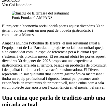
29/01/2026
altres
Veu Col·laboradora
xarxes
socials
Font: Fundació AMPANS
El projecte d’economia social obrirà portes aquest divendres 30 de
gener i vol esdevenir un nou punt de trobada gastronòmic i
comunitari a Manresa
Ampans anuncia l’obertura de
Divers
, el nou restaurant situat a
l’equipament de
La Parada
, un projecte social i comunitari que ja
s’ha consolidat com un espai de referència per a la ciutat i que
s’estrenarà els pròxims mesos. El restaurant obrirà les portes aquest
divendres 30 de gener de 2026 proposant una experiència
gastronòmica arrelada al territori, basada en productes de proximitat
i de qualitat i amb una clara vocació transformadora. El Divers
representa un salt qualitatiu dins l’oferta gastronòmica manresana i
tindrà un equip professional i rigorós, format per persones amb
experiència en restaurants de primer nivell, tant a cuina com a sala
en un projecte que aposta per l’excel·lència en el menjar i el servei.
Una cuina que parla de tradició amb una
mirada actual