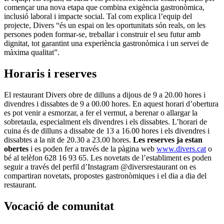
començar una nova etapa que combina exigència gastronòmica,
inclusió laboral i impacte social. Tal com explica l’equip del
projecte, Divers “és un espai on les oportunitats són reals, on les
persones poden formar-se, treballar i construir el seu futur amb
dignitat, tot garantint una experiència gastronòmica i un servei de
màxima qualitat”.
Horaris i reserves
El restaurant Divers obre de dilluns a dijous de 9 a 20.00 hores i
divendres i dissabtes de 9 a 00.00 hores. En aquest horari d’obertura
es pot venir a esmorzar, a fer el vermut, a berenar o allargar la
sobretaula, especialment els divendres i els dissabtes. L’horari de
cuina és de dilluns a dissabte de 13 a 16.00 hores i els divendres i
dissabtes a la nit de 20.30 a 23.00 hores.
Les reserves ja estan
obertes
i es poden fer a través de la pàgina web
www.divers.cat
o
bé al telèfon 628 16 93 65. Les novetats de l’establiment es poden
seguir a través del perfil d’Instagram @diversrestaurant on es
compartiran novetats, propostes gastronòmiques i el dia a dia del
restaurant.
Vocació de comunitat