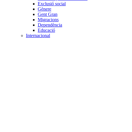
Exclusió social
Gènere
Gent Gran
Migracions
Dependència
Educació
Internacional
Cooperació al desenvolupament
Drets humans i desigualtat
Processos de pau
Voluntariat internacional
Projectes
Avaluació i qualitat
Direcció i gestió ONG
Responsabilitat social
Gestió del voluntariat
Disseny de projectes
Innovació i emprenedoria social
Treball en xarxa
Participació interna
Jurídic
Contractació
Normativa entitat
Marc legal voluntariat
Tecnològic