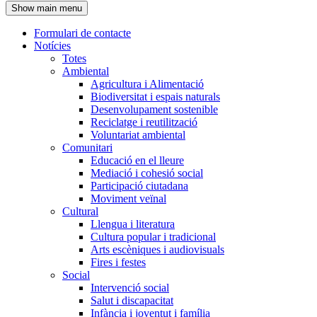
Show main menu
l'encapçalament
Formulari de contacte
Notícies
Navegació
Totes
principal
Ambiental
Agricultura i Alimentació
Biodiversitat i espais naturals
Desenvolupament sostenible
Reciclatge i reutilització
Voluntariat ambiental
Comunitari
Educació en el lleure
Mediació i cohesió social
Participació ciutadana
Moviment veïnal
Cultural
Llengua i literatura
Cultura popular i tradicional
Arts escèniques i audiovisuals
Fires i festes
Social
Intervenció social
Salut i discapacitat
Infància i joventut i família