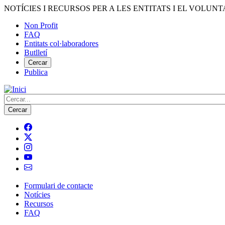
Vés
NOTÍCIES I RECURSOS PER A LES ENTITATS I EL VOLUNT
al
Non Profit
contingut
FAQ
Menú
Entitats col·laboradores
del
Butlletí
compte
Cercar
Publica
d'usuari
Cerca
Formulari de contacte
Notícies
Navegació
Recursos
principal
FAQ
de