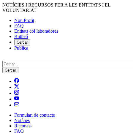
Vés
NOTÍCIES I RECURSOS PER A LES ENTITATS I EL
al
VOLUNTARIAT
contingut
Non Profit
FAQ
Menú
Entitats col·laboradores
del
Butlletí
compte
Cercar
Publica
d'usuari
Cerca
Formulari de contacte
Notícies
Navegació
Recursos
principal
FAQ