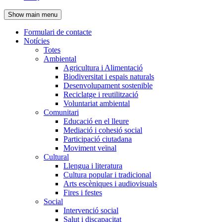
de
Show main menu
l'encapçalament
Formulari de contacte
Notícies
Navegació
Totes
principal
Ambiental
Agricultura i Alimentació
Biodiversitat i espais naturals
Desenvolupament sostenible
Reciclatge i reutilització
Voluntariat ambiental
Comunitari
Educació en el lleure
Mediació i cohesió social
Participació ciutadana
Moviment veïnal
Cultural
Llengua i literatura
Cultura popular i tradicional
Arts escèniques i audiovisuals
Fires i festes
Social
Intervenció social
Salut i discapacitat