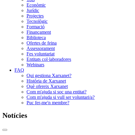
Econòmic
Jurídic
Projectes
Tecnològic
Formació
Finançament
Biblioteca
Ofertes de feina
Assessorament
Fes voluntariat
Entitats col·laboradores
Webinars
FAQ
Qui gestiona Xarxanet?
Història de Xarxanet
Què ofereix Xarxanet
Com m'ajuda si soc una entitat?
Com m'ajuda si vull ser voluntari/a?
Puc fer-me'n membre?
Notícies
Commutador