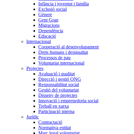
Infància i joventut i família
Exclusió social
Gènere
Gent Gran
Migracions
Dependència
Educació
Internacional
Cooperació al desenvolupament
Drets humans i desigualtat
Processos de pau
Voluntariat internacional
Projectes
Avaluació i qualitat
Direcció i gestió ONG
Responsabilitat social
Gestió del voluntariat
Disseny de projectes
Innovació i emprenedoria social
Treball en xarxa
Participació interna
Jurídic
Contractació
Normativa entitat
Marc legal voluntariat