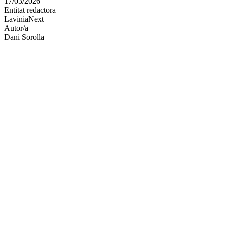
17/03/2026
altres
Entitat redactora
xarxes
LaviniaNext
socials
Autor/a
Dani Sorolla