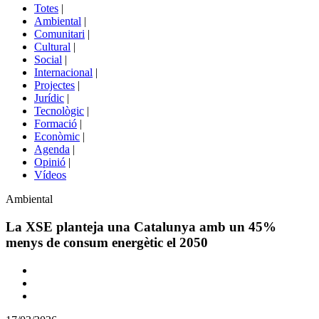
del
Totes
|
menú
Ambiental
|
de
Comunitari
|
portals
Cultural
|
Social
|
Internacional
|
Projectes
|
Jurídic
|
Tecnològic
|
Formació
|
Econòmic
|
Agenda
|
Opinió
|
Vídeos
Àmbit
Ambiental
de
la
La XSE planteja una Catalunya amb un 45%
notícia
menys de consum energètic el 2050
Comparteix
Compartir
en