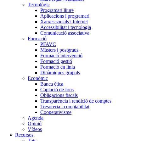
Tecnològic
Programari lliure
Aplicacions i programari
Xarxes socials i Internet
Accessibilitat i tecnologia
Comunicació associativa
Formació
PFAVC
Màsters i postgraus
Formació intervenció
Formació gestió
Formació en línia
Dinàmiques grupals
Econòmic
Banca ètica
Captació de fons
Obligacions fiscals
Transparència i rendició de comptes
Tresoreria i comptabilitat
Cooperativisme
Agenda
Opinió
Vídeos
Recursos
Tots