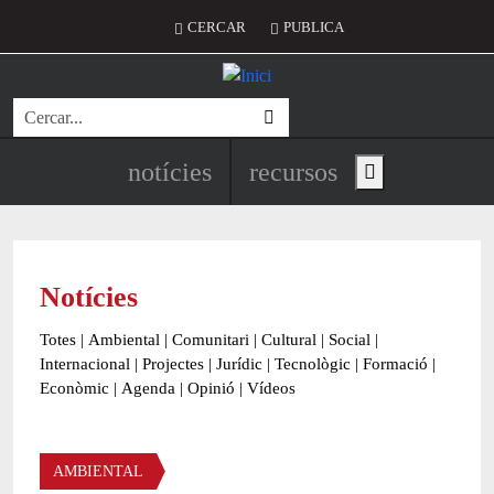
Vés al contingut
Menú del compte d'usuari
CERCAR
PUBLICA
Cerca
Navegació principal de l'encapç
notícies
recursos
Show main menu
Notícies
Totes
|
Ambiental
|
Comunitari
|
Cultural
|
Social
|
Internacional
|
Projectes
|
Jurídic
|
Tecnològic
|
Formació
|
Econòmic
|
Agenda
|
Opinió
|
Vídeos
Àmbit de la notícia
AMBIENTAL