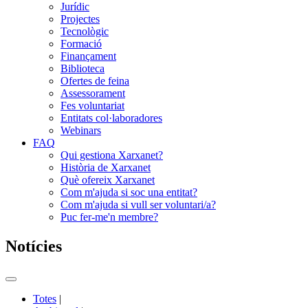
Jurídic
Projectes
Tecnològic
Formació
Finançament
Biblioteca
Ofertes de feina
Assessorament
Fes voluntariat
Entitats col·laboradores
Webinars
FAQ
Qui gestiona Xarxanet?
Història de Xarxanet
Què ofereix Xarxanet
Com m'ajuda si soc una entitat?
Com m'ajuda si vull ser voluntari/a?
Puc fer-me'n membre?
Notícies
Commutador
del
Totes
|
menú