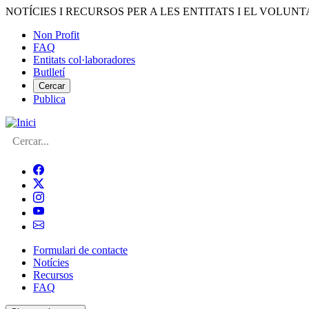
Vés
NOTÍCIES I RECURSOS PER A LES ENTITATS I EL VOLUNT
al
Non Profit
contingut
FAQ
Menú
Entitats col·laboradores
del
Butlletí
compte
Cercar
Publica
d'usuari
Cerca
Formulari de contacte
Notícies
Navegació
Recursos
principal
FAQ
de