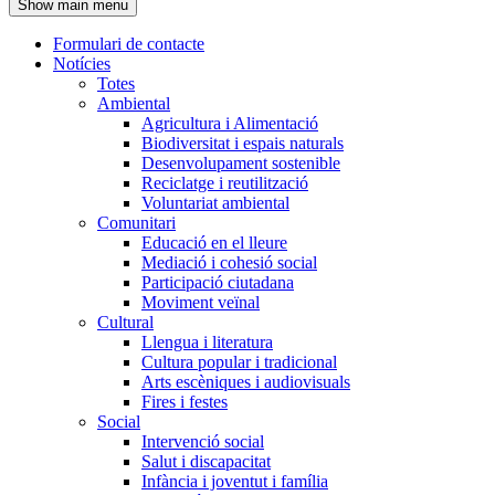
Show main menu
l'encapçalament
Formulari de contacte
Notícies
Navegació
Totes
principal
Ambiental
Agricultura i Alimentació
Biodiversitat i espais naturals
Desenvolupament sostenible
Reciclatge i reutilització
Voluntariat ambiental
Comunitari
Educació en el lleure
Mediació i cohesió social
Participació ciutadana
Moviment veïnal
Cultural
Llengua i literatura
Cultura popular i tradicional
Arts escèniques i audiovisuals
Fires i festes
Social
Intervenció social
Salut i discapacitat
Infància i joventut i família