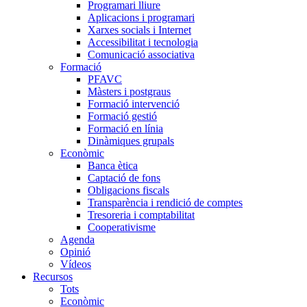
Programari lliure
Aplicacions i programari
Xarxes socials i Internet
Accessibilitat i tecnologia
Comunicació associativa
Formació
PFAVC
Màsters i postgraus
Formació intervenció
Formació gestió
Formació en línia
Dinàmiques grupals
Econòmic
Banca ètica
Captació de fons
Obligacions fiscals
Transparència i rendició de comptes
Tresoreria i comptabilitat
Cooperativisme
Agenda
Opinió
Vídeos
Recursos
Tots
Econòmic