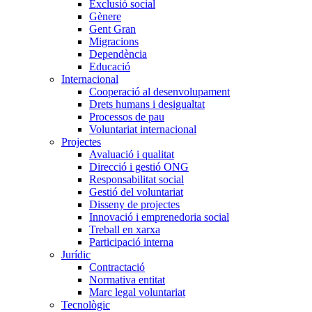
Exclusió social
Gènere
Gent Gran
Migracions
Dependència
Educació
Internacional
Cooperació al desenvolupament
Drets humans i desigualtat
Processos de pau
Voluntariat internacional
Projectes
Avaluació i qualitat
Direcció i gestió ONG
Responsabilitat social
Gestió del voluntariat
Disseny de projectes
Innovació i emprenedoria social
Treball en xarxa
Participació interna
Jurídic
Contractació
Normativa entitat
Marc legal voluntariat
Tecnològic