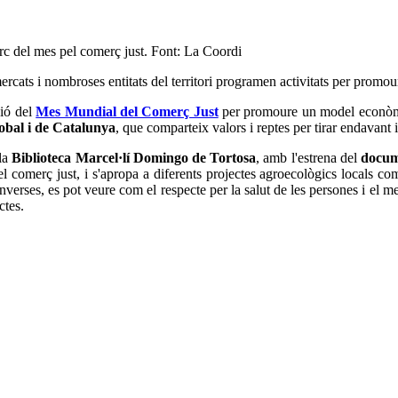
arc del mes pel comerç just. Font: La Coordi
rcats i nombroses entitats del territori programen activitats per promour
ció del
Mes Mundial del Comerç Just
per promoure un model econòmi
lobal i de Catalunya
, que comparteix valors i reptes per tirar endavant i
la
Biblioteca Marcel·lí Domingo de Tortosa
, amb l'estrena del
docum
l comerç just, i s'apropa a diferents projectes agroecològics locals co
onverses, es pot veure com el respecte per la salut de les persones i el me
ctes.