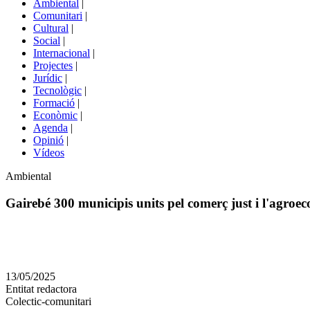
Ambiental
|
de
Comunitari
|
portals
Cultural
|
Social
|
Internacional
|
Projectes
|
Jurídic
|
Tecnològic
|
Formació
|
Econòmic
|
Agenda
|
Opinió
|
Vídeos
Àmbit
Ambiental
de
la
Gairebé 300 municipis units pel comerç just i l'agroec
notícia
Comparteix
Compartir
en
13/05/2025
altres
Entitat redactora
xarxes
Colectic-comunitari
socials