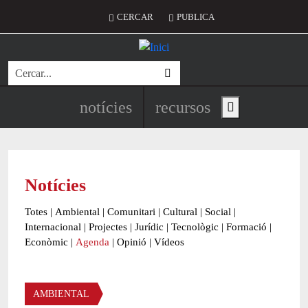
Vés al contingut
Menú del compte d'usuari
CERCAR
PUBLICA
Cerca
Navegació principal de l'encapç
notícies
recursos
Show main menu
Notícies
Totes
|
Ambiental
|
Comunitari
|
Cultural
|
Social
|
Internacional
|
Projectes
|
Jurídic
|
Tecnològic
|
Formació
|
Econòmic
|
Agenda
|
Opinió
|
Vídeos
Àmbit de la notícia
AMBIENTAL