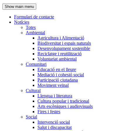
de
Show main menu
l'encapçalament
Formulari de contacte
Notícies
Navegació
Totes
principal
Ambiental
Agricultura i Alimentació
Biodiversitat i espais naturals
Desenvolupament sostenible
Reciclatge i reutilització
Voluntariat ambiental
Comunitari
Educació en el lleure
Mediació i cohesió social
Participació ciutadana
Moviment veïnal
Cultural
Llengua i literatura
Cultura popular i tradicional
Arts escèniques i audiovisuals
Fires i festes
Social
Intervenció social
Salut i discapacitat