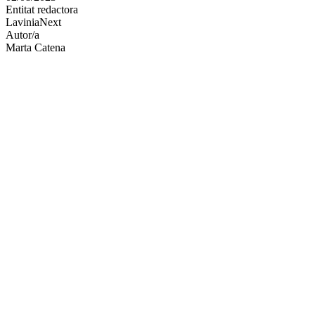
Entitat redactora
xarxes
LaviniaNext
socials
Autor/a
Marta Catena