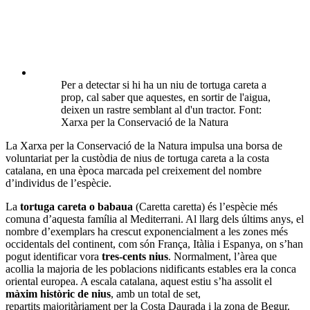
Per a detectar si hi ha un niu de tortuga careta a
prop, cal saber que aquestes, en sortir de l'aigua,
deixen un rastre semblant al d'un tractor. Font:
Xarxa per la Conservació de la Natura
La Xarxa per la Conservació de la Natura impulsa una borsa de
voluntariat per la custòdia de nius de tortuga careta a la costa
catalana, en una època marcada pel creixement del nombre
d’individus de l’espècie.
La
tortuga careta o babaua
(Caretta caretta) és l’espècie més
comuna d’aquesta família al Mediterrani. Al llarg dels últims anys, el
nombre d’exemplars ha crescut exponencialment a les zones més
occidentals del continent, com són França, Itàlia i Espanya, on s’han
pogut identificar vora
tres-cents nius
. Normalment, l’àrea que
acollia la majoria de les poblacions nidificants estables era la conca
oriental europea. A escala catalana, aquest estiu s’ha assolit el
màxim històric de nius
, amb un total de set,
repartits majoritàriament per la Costa Daurada i la zona de Begur.