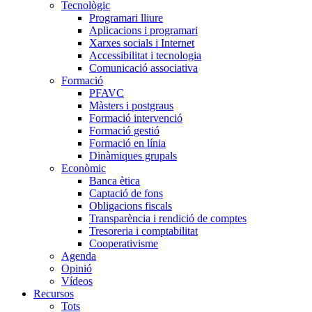
Tecnològic
Programari lliure
Aplicacions i programari
Xarxes socials i Internet
Accessibilitat i tecnologia
Comunicació associativa
Formació
PFAVC
Màsters i postgraus
Formació intervenció
Formació gestió
Formació en línia
Dinàmiques grupals
Econòmic
Banca ètica
Captació de fons
Obligacions fiscals
Transparència i rendició de comptes
Tresoreria i comptabilitat
Cooperativisme
Agenda
Opinió
Vídeos
Recursos
Tots