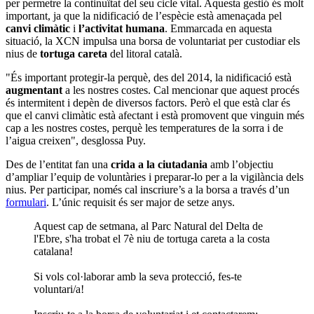
per permetre la continuïtat del seu cicle vital. Aquesta gestió és molt
important, ja que la nidificació de l’espècie està amenaçada pel
canvi climàtic
i
l’activitat humana
. Emmarcada en aquesta
situació, la XCN impulsa una borsa de voluntariat per custodiar els
nius de
tortuga careta
del litoral català.
"És important protegir-la perquè, des del 2014, la nidificació està
augmentant
a les nostres costes. Cal mencionar que aquest procés
és intermitent i depèn de diversos factors. Però el que està clar és
que el canvi climàtic està afectant i està promovent que vinguin més
cap a les nostres costes, perquè les temperatures de la sorra i de
l’aigua creixen", desglossa Puy.
Des de l’entitat fan una
crida a la ciutadania
amb l’objectiu
d’ampliar l’equip de voluntàries i preparar-lo per a la vigilància dels
nius. Per participar, només cal inscriure’s a la borsa a través d’un
formulari
. L’únic requisit és ser major de setze anys.
Aquest cap de setmana, al Parc Natural del Delta de
l'Ebre, s'ha trobat el 7è niu de tortuga careta a la costa
catalana!
Si vols col·laborar amb la seva protecció, fes-te
voluntari/a!