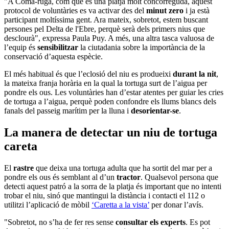
"A Coma-ruga, com que és una platja molt concorreguda, aquest
protocol de voluntàries es va activar des del
minut zero
i ja està
participant moltíssima gent. Ara mateix, sobretot, estem buscant
persones pel Delta de l'Ebre, perquè serà dels primers nius que
desclourà", expressa Paula Puy. A més, una altra tasca valuosa de
l’equip és
sensibilitzar
la ciutadania sobre la importància de la
conservació d’aquesta espècie.
El més habitual és que l’eclosió del niu es produeixi
durant la nit
,
la mateixa franja horària en la qual la tortuga surt de l’aigua per
pondre els ous. Les voluntàries han d’estar atentes per guiar les cries
de tortuga a l’aigua, perquè poden confondre els llums blancs dels
fanals del passeig marítim per la lluna i
desorientar-se
.
La manera de detectar un niu de tortuga
careta
El
rastre
que deixa una tortuga adulta que ha sortit del mar per a
pondre els ous és semblant al d’un
tractor
. Qualsevol persona que
detecti aquest patró a la sorra de la platja és important que no intenti
trobar el niu, sinó que mantingui la distància i contacti el 112 o
utilitzi l’aplicació de mòbil
‘Caretta a la vista’
per donar l’avís.
"Sobretot, no s’ha de fer res sense
consultar els experts
. Es pot