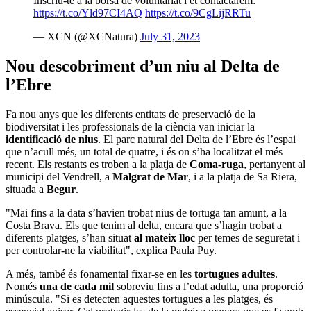
Inscriu-te a la borsa de voluntariat i et contactarem:
https://t.co/Yld97CI4AQ
https://t.co/9CgLijRRTu
— XCN (@XCNatura)
July 31, 2023
Nou descobriment d’un niu al Delta de
l’Ebre
Fa nou anys que les diferents entitats de preservació de la
biodiversitat i les professionals de la ciència van iniciar la
identificació de nius
. El parc natural del Delta de l’Ebre és l’espai
que n’acull més, un total de quatre, i és on s’ha localitzat el més
recent. Els restants es troben a la platja de
Coma-ruga
, pertanyent al
municipi del Vendrell, a
Malgrat de Mar
, i a la platja de Sa Riera,
situada a
Begur
.
"Mai fins a la data s’havien trobat nius de tortuga tan amunt, a la
Costa Brava. Els que tenim al delta, encara que s’hagin trobat a
diferents platges, s’han situat
al mateix lloc
per temes de seguretat i
per controlar-ne la viabilitat", explica Paula Puy.
A més, també és fonamental fixar-se en les
tortugues adultes
.
Només
una de cada mil
sobreviu fins a l’edat adulta, una proporció
minúscula. "Si es detecten aquestes tortugues a les platges, és