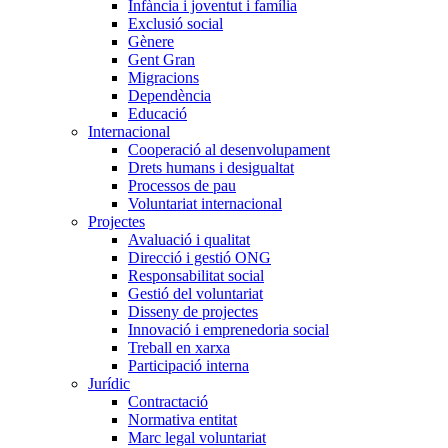
Infància i joventut i família
Exclusió social
Gènere
Gent Gran
Migracions
Dependència
Educació
Internacional
Cooperació al desenvolupament
Drets humans i desigualtat
Processos de pau
Voluntariat internacional
Projectes
Avaluació i qualitat
Direcció i gestió ONG
Responsabilitat social
Gestió del voluntariat
Disseny de projectes
Innovació i emprenedoria social
Treball en xarxa
Participació interna
Jurídic
Contractació
Normativa entitat
Marc legal voluntariat