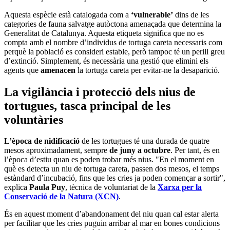
Aquesta espècie està catalogada com a
‘vulnerable’
dins de les
categories de fauna salvatge autòctona amenaçada que determina la
Generalitat de Catalunya. Aquesta etiqueta significa que no es
compta amb el nombre d’individus de tortuga careta necessaris com
perquè la població es consideri estable, però tampoc té un perill greu
d’extinció. Simplement, és necessària una gestió que elimini els
agents que
amenacen
la tortuga careta per evitar-ne la desaparició.
La vigilància i protecció dels nius de
tortugues, tasca principal de les
voluntàries
L’època de nidificació
de les tortugues té una durada de quatre
mesos aproximadament, sempre
de juny a octubre
. Per tant, és en
l’època d’estiu quan es poden trobar més nius. "En el moment en
què es detecta un niu de tortuga careta, passen dos mesos, el temps
estàndard d’incubació, fins que les cries ja poden començar a sortir",
explica
Paula Puy
, tècnica de voluntariat de la
Xarxa per la
Conservació de la Natura (XCN)
.
És en aquest moment d’abandonament del niu quan cal estar alerta
per facilitar que les cries puguin arribar al mar en bones condicions