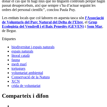
donar el cas que hi hagi nius que no tinguem controlats perquè hagin
passat desapercebuts, així que sempre s’ha d’actuar seguint les
ordres del personal científic", conclou Paula Puy.
Les entitats locals que col·laboren en aquesta tasca són
l’Associació
de Voluntaris del Parc Natural del Delta de l’Ebre
, el
Grup
Ecologista del Vendrell i el Baix Penedés (GEVEN)
i
Som Mar
,
de Begur.
Etiquetes
biodiversitat i espais naturals
espais naturals
litoral català
fauna
medi marí
tortugues
voluntariat ambiental
Conservació de la Natura
XCN
crida de voluntariat
Comparteix i difon