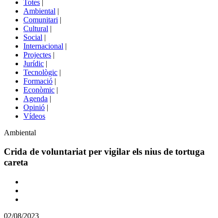
Totes
|
menú
Ambiental
|
de
Comunitari
|
portals
Cultural
|
Social
|
Internacional
|
Projectes
|
Jurídic
|
Tecnològic
|
Formació
|
Econòmic
|
Agenda
|
Opinió
|
Vídeos
Àmbit
Ambiental
de
la
Crida de voluntariat per vigilar els nius de tortuga
notícia
careta
Comparteix
Compartir
en
02/08/2023
altres