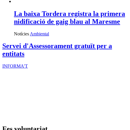
La baixa Tordera registra la primera
nidificació de gaig blau al Maresme
Notícies
Ambiental
Servei d'Assessorament gratuït per a
entitats
INFORMA'T
Fes voluntariat
Vols fer voluntariat? Informa't i troba el teu lloc
Ves-hi
Actes