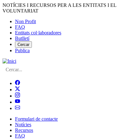
Vés
NOTÍCIES I RECURSOS PER A LES ENTITATS I EL
al
VOLUNTARIAT
contingut
Non Profit
FAQ
Menú
Entitats col·laboradores
del
Butlletí
compte
Cercar
Publica
d'usuari
Cerca
Formulari de contacte
Notícies
Navegació
Recursos
principal
FAQ