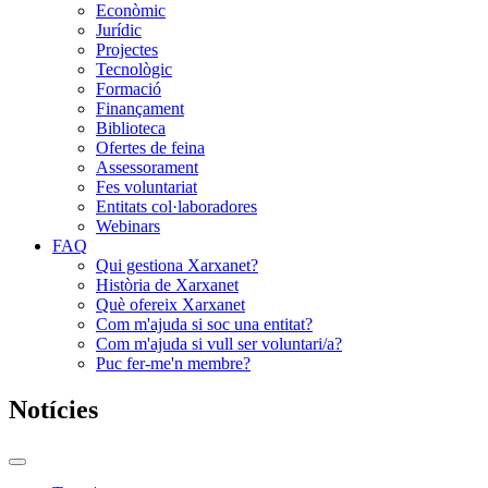
Econòmic
Jurídic
Projectes
Tecnològic
Formació
Finançament
Biblioteca
Ofertes de feina
Assessorament
Fes voluntariat
Entitats col·laboradores
Webinars
FAQ
Qui gestiona Xarxanet?
Història de Xarxanet
Què ofereix Xarxanet
Com m'ajuda si soc una entitat?
Com m'ajuda si vull ser voluntari/a?
Puc fer-me'n membre?
Notícies
Commutador
del