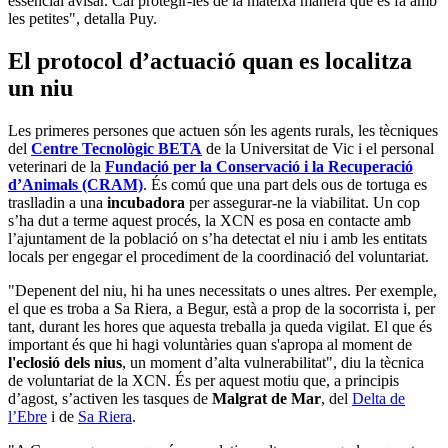
essencial avisar. Cal protegir-les de la mateixa manera que es fa amb
les petites", detalla Puy.
El protocol d’actuació quan es localitza
un niu
Les primeres persones que actuen són les agents rurals, les tècniques
del
Centre Tecnològic BETA
de la Universitat de Vic i el personal
veterinari de la
Fundació per la Conservació i la Recuperació
d’Animals (CRAM)
. És comú que una part dels ous de tortuga es
traslladin a una
incubadora
per assegurar-ne la viabilitat. Un cop
s’ha dut a terme aquest procés, la XCN es posa en contacte amb
l’ajuntament de la població on s’ha detectat el niu i amb les entitats
locals per engegar el procediment de la coordinació del voluntariat.
"Depenent del niu, hi ha unes necessitats o unes altres. Per exemple,
el que es troba a Sa Riera, a Begur, està a prop de la socorrista i, per
tant, durant les hores que aquesta treballa ja queda vigilat. El que és
important és que hi hagi voluntàries quan s'apropa al moment de
l'eclosió dels nius
, un moment d’alta vulnerabilitat", diu la tècnica
de voluntariat de la XCN. És per aquest motiu que, a principis
d’agost, s’activen les tasques de
Malgrat de Mar
, del
Delta de
l’Ebre
i de
Sa Riera
.