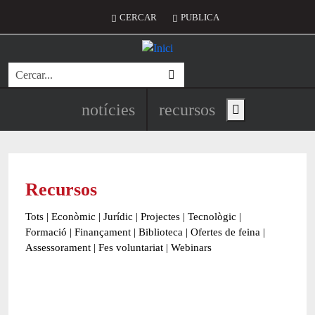
Vés al contingut
Menú del compte d'usuari
CERCAR
PUBLICA
Cerca
Navegació principal de l'encapç
notícies
recursos
Show main menu
Recursos
Tots
|
Econòmic
|
Jurídic
|
Projectes
|
Tecnològic
|
Formació
|
Finançament
|
Biblioteca
|
Ofertes de feina
|
Assessorament
|
Fes voluntariat
|
Webinars