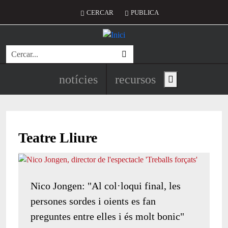
Vés al contingut
Menú del compte d'usuari
CERCAR
PUBLICA
Cerca
Navegació principal de l'encapç
notícies
recursos
Show main menu
Teatre Lliure
Nico Jongen: "Al col·loqui final, les
persones sordes i oients es fan
preguntes entre elles i és molt bonic"