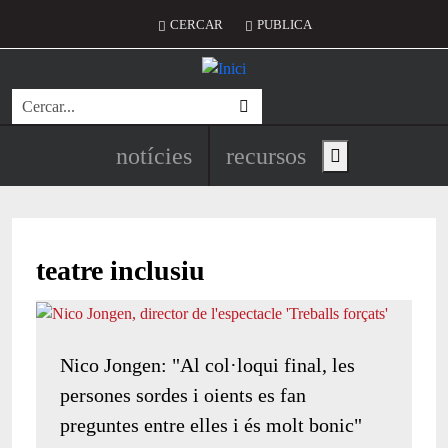
Vés al contingut
Menú del compte d'usuari
CERCAR
PUBLICA
Cerca
Navegació principal de l'encapç
notícies
recursos
Show main menu
teatre inclusiu
Nico Jongen: "Al col·loqui final, les
persones sordes i oients es fan
preguntes entre elles i és molt bonic"