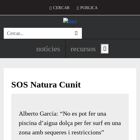
Vés al contingut
Menú del compte d'usuari
CERCAR
PUBLICA
Cerca
Navegació principal de l'encapç
notícies
recursos
Show main menu
SOS Natura Cunit
Alberto Garcia: “No es pot fer una
piscina d’aigua dolça per fer surf en una
zona amb sequeres i restriccions”