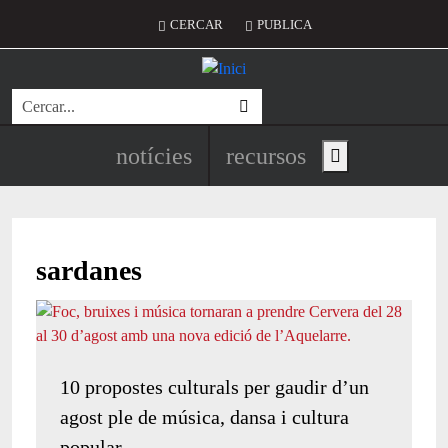
Vés al contingut
Menú del compte d'usuari
CERCAR
PUBLICA
Cerca
Navegació principal de l'encapç
notícies
recursos
Show main menu
sardanes
10 propostes culturals per gaudir d’un
agost ple de música, dansa i cultura
popular