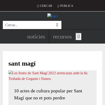
Vés al contingut
Menú del compte d'usuari
CERCAR
PUBLICA
Cerca
Navegació principal de l'encapç
notícies
recursos
Show main menu
sant magí
10 actes de cultura popular per Sant
Magí que no et pots perdre