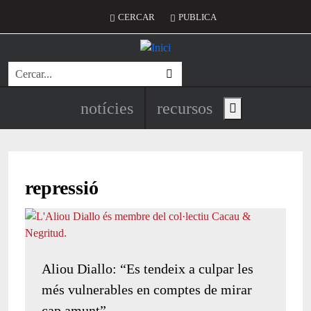
Vés al contingut
Menú del compte d'usuari
CERCAR
PUBLICA
Cerca
Navegació principal de l'encapç
notícies
recursos
Show main menu
repressió
Aliou Diallo: “Es tendeix a culpar les
més vulnerables en comptes de mirar
cap amunt”