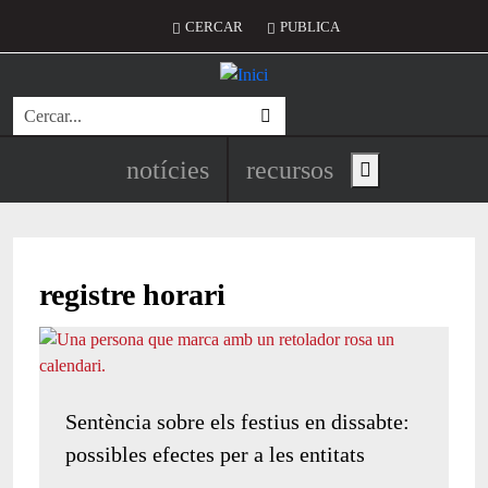
Vés al contingut
Menú del compte d'usuari
CERCAR
PUBLICA
Cerca
Navegació principal de l'encapç
notícies
recursos
Show main menu
registre horari
Sentència sobre els festius en dissabte:
possibles efectes per a les entitats