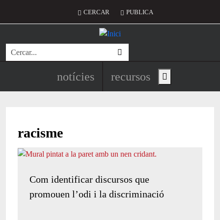
Vés al contingut
Menú del compte d'usuari
CERCAR
PUBLICA
Cerca
Navegació principal de l'encapç
notícies
recursos
Show main menu
racisme
Com identificar discursos que
promouen l’odi i la discriminació