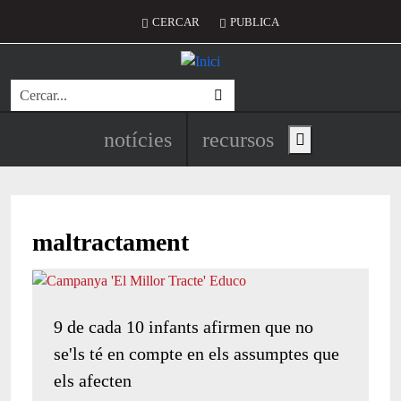
Vés al contingut
Menú del compte d'usuari
CERCAR
PUBLICA
Cerca
Navegació principal de l'encapç
notícies
recursos
Show main menu
maltractament
9 de cada 10 infants afirmen que no
se'ls té en compte en els assumptes que
els afecten